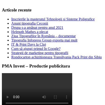
Articole recente
Inscrierile la masteratul Tehnologii si Sisteme Poligrafice
Anunt tipografia Ceconii
Drupa s-a amânat pentru anul 2021
Helmuth Mathes a plecat
Ziua Tipografilor în România – documentar
Tipografia Infopress Group exporta mai mult
IT & Print Days la Cluj
Cum să ajungi primul în Google?
Strategii de marketing pentru tipografii
Rondocarton achizitioneaza Transilvania Pack Print din Sibiu
PMA Invest – Productie publicitara