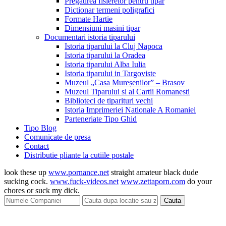
Pregatirea fisierelor pentru tipar
Dictionar termeni poligrafici
Formate Hartie
Dimensiuni masini tipar
Documentari istoria tiparului
Istoria tiparului la Cluj Napoca
Istoria tiparului la Oradea
Istoria tiparului Alba Iulia
Istoria tiparului in Targoviste
Muzeul „Casa Mureșenilor” – Brasov
Muzeul Tiparului si al Cartii Romanesti
Biblioteci de tiparituri vechi
Istoria Imprimeriei Nationale A Romaniei
Parteneriate Tipo Ghid
Tipo Blog
Comunicate de presa
Contact
Distributie pliante la cutiile postale
look these up
www.pornance.net
straight amateur black dude
sucking cock.
www.fuck-videos.net
www.zettaporn.com
do your
chores or suck my dick.