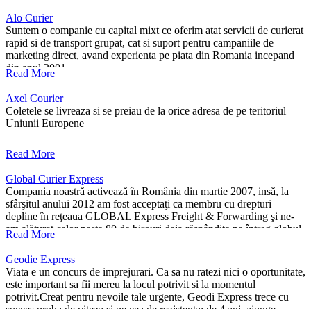
Alo Curier
Suntem o companie cu capital mixt ce oferim atat servicii de curierat
rapid si de transport grupat, cat si suport pentru campaniile de
marketing direct, avand experienta pe piata din Romania incepand
din anul 2001.
Read More
Axel Courier
Coletele se livreaza si se preiau de la orice adresa de pe teritoriul
Uniunii Europene
Read More
Global Curier Express
Compania noastră activează în România din martie 2007, insă, la
sfârşitul anului 2012 am fost acceptaţi ca membru cu drepturi
depline în reţeaua GLOBAL Express Freight & Forwarding şi ne-
am alăturat celor peste 80 de birouri deja răspândite pe întreg globul.
Read More
Geodie Express
Viata e un concurs de imprejurari. Ca sa nu ratezi nici o oportunitate,
este important sa fii mereu la locul potrivit si la momentul
potrivit.Creat pentru nevoile tale urgente, Geodi Express trece cu
succes proba de viteza si pe cea de rezistenta: de 4 ani, ajunge