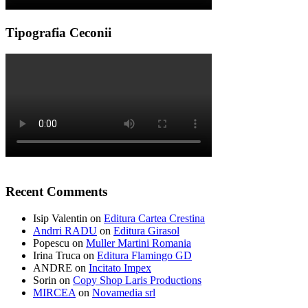
Tipografia Ceconii
Recent Comments
Isip Valentin
on
Editura Cartea Crestina
Andrri RADU
on
Editura Girasol
Popescu
on
Muller Martini Romania
Irina Truca
on
Editura Flamingo GD
ANDRE
on
Incitato Impex
Sorin
on
Copy Shop Laris Productions
MIRCEA
on
Novamedia srl