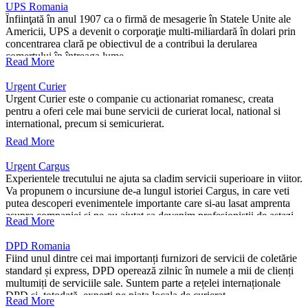
UPS Romania
Înfiinţată în anul 1907 ca o firmă de mesagerie în Statele Unite ale
Americii, UPS a devenit o corporaţie multi-miliardară în dolari prin
concentrarea clară pe obiectivul de a contribui la derularea
comerţului în întreaga lume.
Read More
Urgent Curier
Urgent Curier este o companie cu actionariat romanesc, creata
pentru a oferi cele mai bune servicii de curierat local, national si
international, precum si semicurierat.
Read More
Urgent Cargus
Experientele trecutului ne ajuta sa cladim servicii superioare in viitor.
Va propunem o incursiune de-a lungul istoriei Cargus, in care veti
putea descoperi evenimentele importante care si-au lasat amprenta
asupra companiei si ne-au ajutat sa devenim profesionistii de astazi.
Read More
DPD Romania
Fiind unul dintre cei mai importanți furnizori de servicii de coletărie
standard și express, DPD operează zilnic în numele a mii de clienți
multumiți de serviciile sale. Suntem parte a rețelei internaționale
DPD și, totodată, experți pe piața locala de curierat.
Read More