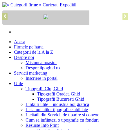
Acasa
Firmele pe harta
Categorii de la A la Z
Despre noi
Misiunea noastra
Despre tipoghid.ro
Servicii marketing
Inscriere in portal
Utile
Tipografii Cluj Ghid
Tipografii Oradea Ghid
Tipografii Bucuresti Ghid
Linkuri utile – industria poligrafica
Lista unitatilor tipografice abilitate
Licitatii din Servicii de tiparire si conexe
Cum sa infiintezi o tipografie cu fonduri
Resurse Info Print