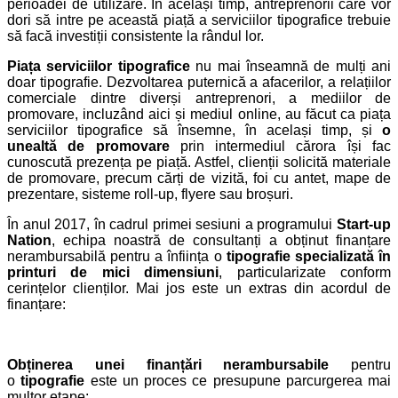
perioadei de utilizare. În același timp, antreprenorii care vor
dori să intre pe această piață a serviciilor tipografice trebuie
să facă investiții consistente la rândul lor.
Piața serviciilor tipografice
nu mai înseamnă de mulți ani
doar tipografie. Dezvoltarea puternică a afacerilor, a relațiilor
comerciale dintre diverși antreprenori, a mediilor de
promovare, incluzând aici și mediul online, au făcut ca piața
serviciilor tipografice să însemne, în același timp, și
o
unealtă de promovare
prin intermediul cărora își fac
cunoscută prezența pe piață. Astfel, clienții solicită materiale
de promovare, precum cărți de vizită, foi cu antet, mape de
prezentare, sisteme roll-up, flyere sau broșuri.
În anul 2017, în cadrul primei sesiuni a programului
Start-up
Nation
, echipa noastră de consultanți a obținut finanțare
nerambursabilă pentru a înființa o
tipografie specializată în
printuri de mici dimensiuni
, particularizate conform
cerințelor clienților. Mai jos este un extras din acordul de
finanțare:
Obținerea unei finanțări nerambursabile
pentru
o
tipografie
este un proces ce presupune parcurgerea mai
multor etape: