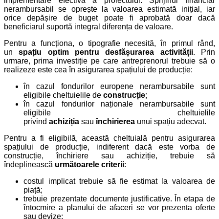
implementare efectivă a proiectului. Sprijinul financiar
nerambursabil se oprește la valoarea estimată inițial, iar
orice depășire de buget poate fi aprobată doar dacă
beneficiarul suportă integral diferența de valoare.
Pentru a funcționa, o tipografie necesită, în primul rând,
un
spațiu optim pentru desfășurarea activității
. Prin
urmare, prima investiție pe care antreprenorul trebuie să o
realizeze este cea în asigurarea spațiului de producție:
în cazul fondurilor europene nerambursabile sunt
eligibile cheltuielile de
construcție
;
în cazul fondurilor naționale nerambursabile sunt
eligibile cheltuielile
privind
achiziția
sau
închirierea
unui spațiu adecvat.
Pentru a fi eligibilă, această cheltuială pentru asigurarea
spațiului de producție, indiferent dacă este vorba de
construcție, închiriere sau achiziție, trebuie să
îndeplinească
următoarele criterii
:
costul implicat trebuie să fie estimat la valoarea de
piață;
trebuie prezentate documente justificative. În etapa de
întocmire a planului de afaceri se vor prezenta oferte
sau devize;