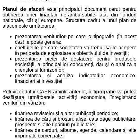
Planul de afaceri
este principalul document cerut pentru
obținerea unei finanțări nerambursabile, atât din fonduri
naționale, cât și europene. Structura cadru a unui plan de
afaceri este următoarea:
prezentarea veniturilor pe care o tipografie (în acest
caz) le poate genera;
cheltuielile pe care societatea va trebui să le acopere
în perioada de exploatare a obiectivului de investiții;
prezentarea pieței de desfacere pentru produsele
societății, a principalilor concurenți, dar și o analiză a
clienților și furnizorilor;
prezentarea și analiza indicatorilor economico-
financiari ai investiției.
Potrivit codului CAEN amintit anterior,
o tipografie
va putea
desfășura următoarele activități economice, înregistrând
venituri din vânzări:
tipărirea revistelor și a altor publicații periodice;
tipărirea de cărți și broșuri, afișe, cataloage publicitare,
prospecte și alte tipărituri publicitare;
tipărirea de carduri, albume, agende, calendare și alte
imprimate comerciale;