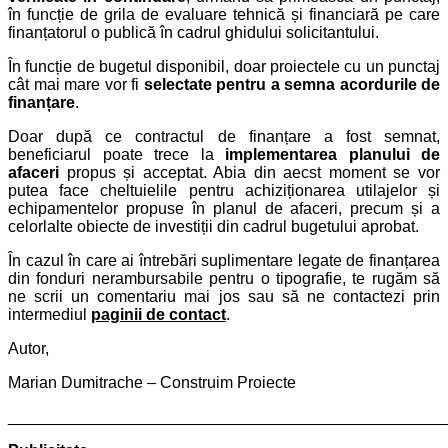
în funcție de grila de evaluare tehnică și financiară pe care
finanțatorul o publică în cadrul ghidului solicitantului.
În funcție de bugetul disponibil, doar proiectele cu un punctaj
cât mai mare vor fi
selectate pentru a semna acordurile de
finanțare
.
Doar după ce contractul de finanțare a fost semnat,
beneficiarul poate trece la
implementarea planului de
afaceri
propus și acceptat. Abia din aecst moment se vor
putea face cheltuielile pentru achiziționarea utilajelor și
echipamentelor propuse în planul de afaceri, precum și a
celorlalte obiecte de investiții din cadrul bugetului aprobat.
În cazul în care ai întrebări suplimentare legate de finanțarea
din fonduri nerambursabile pentru o tipografie, te rugăm să
ne scrii un comentariu mai jos sau să ne contactezi prin
intermediul
paginii de contact
.
Autor,
Marian Dumitrache – Construim Proiecte
________________________________________________