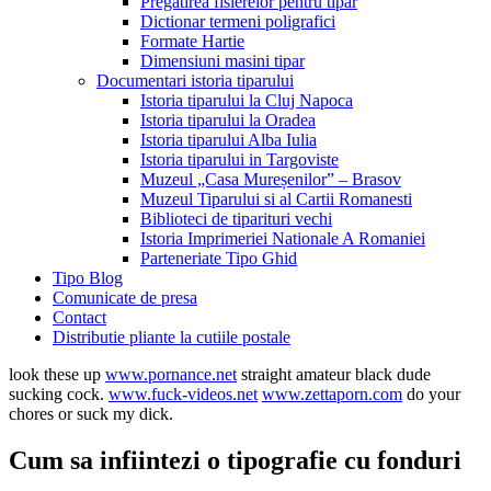
Pregatirea fisierelor pentru tipar
Dictionar termeni poligrafici
Formate Hartie
Dimensiuni masini tipar
Documentari istoria tiparului
Istoria tiparului la Cluj Napoca
Istoria tiparului la Oradea
Istoria tiparului Alba Iulia
Istoria tiparului in Targoviste
Muzeul „Casa Mureșenilor” – Brasov
Muzeul Tiparului si al Cartii Romanesti
Biblioteci de tiparituri vechi
Istoria Imprimeriei Nationale A Romaniei
Parteneriate Tipo Ghid
Tipo Blog
Comunicate de presa
Contact
Distributie pliante la cutiile postale
look these up
www.pornance.net
straight amateur black dude
sucking cock.
www.fuck-videos.net
www.zettaporn.com
do your
chores or suck my dick.
Cum sa infiintezi o tipografie cu fonduri