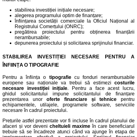
stabilirea investiției inițiale necesare;
alegerea programului optim de finanțare;
înființarea societății comerciale la Oficiul Național al
Registrului Comerțului (ONRC);
pregătirea proiectului pentru obținerea finanțării
nerambursabile;
depunerea proiectului și solicitarea sprijinului financiar.
STABILIREA INVESTIȚIEI NECESARE PENTRU A
ÎNFIINȚA O TIPOGRAFIE
Pentru a înființa o
tipografie
cu fonduri nerambursabile
europene sau naționale va trebui să estimezi
costurile
necesare investiției
inițiale
. Pentru a face acest lucru,
ghidul solicitantului impune solicitantului de finanțare
prezentarea unor
oferte financiare și tehnice
pentru
echipamentele, utilajele, programele software, serviciile
necesare în cadrul proiectului.
Prețurile astfel prezentate vor fi incluse în cadrul planului de
afaceri și vor deveni
cheltuieli maxime
în care beneficiarul
trebuie să se încadreze atunci când va ajunge în etapa de