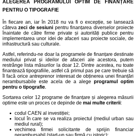
ALEGEREA PROGRAMULUI OPTIM DE FINANȚARE
PENTRU O TIPOGRAFIE
În fiecare an, iar în 2018 nu va fi o excepție, se lansează
câteva
zeci de sesiuni
pentru finanțarea diverselor proiecte
înaintate de către firme private și autorități publice pentru
implementarea unor idei de afaceri sau proiecte sociale, de
infrastructură sau culturale.
Astfel, referindu-ne doar la programele de finanțare destinate
mediului privat și ideilor de afaceri ale acestora, putem
restrânge lista măsurilor la doar 12. Dintre acestea, nu toate
finanțează tipografiile, astfel că primul pas pe care trebuie să
îl facă orice antreprenor interesat de obținerea unei finanțări
nerambursabile este acela de a alege
programul optim
pentru o tipografie
.
Sortarea celor 12 programe de finanțare și alegerea măsurii
optime este un proces ce depinde de
mai multe criterii
:
codul CAEN al investiției;
locul în care se va realiza proiectul (mediul urban sau
mediul rural);
vechimea firmei solicitante de sprijin financiar
nerambursabil (start-up sau firmă cu istoric);