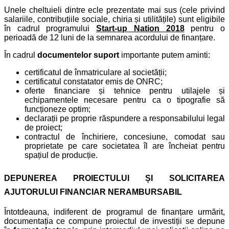
Unele cheltuieli dintre ecle prezentate mai sus (cele privind
salariile, contribuțiile sociale, chiria și utilitățile) sunt eligibile
în cadrul programului
Start-up Nation 2018
pentru o
perioadă de 12 luni de la semnarea acordului de finanțare.
În cadrul
documentelor suport
importante putem aminti:
certificatul de înmatriculare al societății;
certificatul constatator emis de ONRC;
oferte financiare și tehnice pentru utilajele și
echipamentele necesare pentru ca o tipografie să
funcționeze optim;
declarații pe proprie răspundere a responsabilului legal
de proiect;
contractul de închiriere, concesiune, comodat sau
proprietate pe care societatea îl are încheiat pentru
spațiul de producție.
DEPUNEREA PROIECTULUI ȘI SOLICITAREA
AJUTORULUI FINANCIAR NERAMBURSABIL
Întotdeauna, indiferent de programul de finanțare urmărit,
documentația ce compune proiectul de investiții se depune