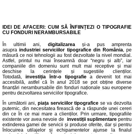
IDEI DE AFACERI: CUM SĂ ÎNFIINȚEZI O TIPOGRAFIE
CU FONDURI NERAMBURSABILE
În ultimii ani,
digitalizarea
și-a pus amprenta
asupra
industriei serviciilor tipografice din România
, pe
măsură ce noi tehnologii au fost dezvoltate la nivel mondial.
Astfel, printul nu mai înseamnă doar “negru și alb”, iar
companiile din domeniu sunt mult mai receptive și mai
deschise la cerințele și sugestiile clienților.
Totodată,
investiția într-o tipografie
a devenit tot mai
accesibilă, astfel că în anul 2018 se pot obține diverse
finanțări nerambursabile din fonduri naționale sau europene
pentru dezvoltarea serviciilor tipografice.
În următorii ani,
piața serviciilor tipografice
se va dezvolta
puternic, din necesitatea firească de a răspunde unei cereri
din ce în ce mai mare a clienților. Prin urmare, tipografiile
existente vor avea nevoie de
investiții suplimentare
pentru
extinderea gamei de servicii și produse oferite, dar și pentru
înlocuirea utilajelor și echipamentelor ajunse la finalul