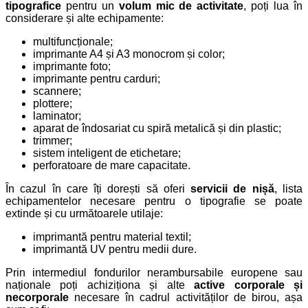
tipografice
pentru un
volum mic de activitate
, poți lua în
considerare și alte echipamente:
multifuncționale;
imprimante A4 și A3 monocrom și color;
imprimante foto;
imprimante pentru carduri;
scannere;
plottere;
laminator;
aparat de îndosariat cu spiră metalică și din plastic;
trimmer;
sistem inteligent de etichetare;
perforatoare de mare capacitate.
În cazul în care îți dorești să oferi
servicii de nișă
, lista
echipamentelor necesare pentru o tipografie se poate
extinde și cu următoarele utilaje:
imprimantă pentru material textil;
imprimantă UV pentru medii dure.
Prin intermediul fondurilor nerambursabile europene sau
naționale poți achiziționa și alte
active corporale și
necorporale
necesare în cadrul activităților de birou, așa