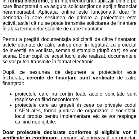
în
format electronic
, prin intermediul unei aplicații online pe
care finanțatorul o va asigura solicitanților de sprijin financiar
nerambursabil. Aplicația online este funcțională doar în
perioada în care sesiunea de primire a proiectelor este
activă, astfel că nu se poate transmite solicitarea de finanțare
în afara termenelor stabilite de către finanțator.
Pentru a pregăti documentația solicitată de către finanțator,
actele obținute de către antreprenor în legătură cu proiectul
de investiții se vor lista, semna și ștampila (după caz), se vor
scana. Doar cupă ce acest lucru este realizat, documentele
se vor putea transmite în format electronic.
După ce sesiunea de depunere a proiectelor este
încheiată,
cererile de finanțare sunt verificate
de către
finanțator:
proiectele care nu conțin toate actele solicitate sunt
respinse ca fiind neconforme;
proiectele care au greșeli în ceea ce privește codul
CAEN ales, forma juridică de organizare a societății,
locul propus pentru implementare, etc se vor respinge
ca fiind neeligibile.
Doar proiectele declarate conforme și eligibile vor fi
verificate în continuare
, urmând să primească un punctaj,