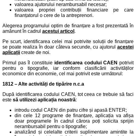
valoarea ajutorului nerambursabil necesar;
valoarea propriei contribuții financiare pe care
finanțatorul o cere de la antreprenori.
Alegerea programului optim de finanțare a fost prezentată în
amănunt în cadrul
acestui articol
.
Pe scurt, identificarea celei mai potrivite soluții de finanțare
se poate realiza în doar câteva secunde, cu ajutorul
acestei
aplicații
create de noi.
Primul pas îl constituie
identificarea codului CAEN
potrivit
pentru o tipografie, iar conform clasificării activităților
economice din economie, cel mai potrivit este următorul:
1812 – Alte activități de tipărire n.c.a
După identificarea codului CAEN, tot ceea ce trebuie să faci
este
să utilizezi aplicația noastră
:
introdu codul CAEN din patru cifre și apasă ENTER;
din cele 12 programe de finanțare, aplicația va afișa
doar programele în cadrul cărora poți solicita sprijin
nerambursabil pentru o tipografie;
analizând și celelalte criterii suplimentare amintite la