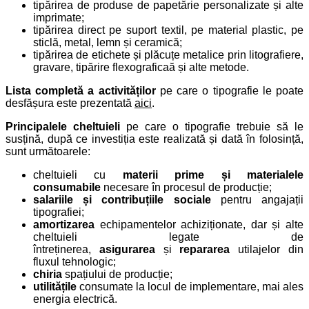
tipărirea de produse de papetărie personalizate și alte
imprimate;
tipărirea direct pe suport textil, pe material plastic, pe
sticlă, metal, lemn și ceramică;
tipărirea de etichete și plăcuțe metalice prin litografiere,
gravare, tipărire flexograficaă și alte metode.
Lista completă a activităților
pe care o tipografie le poate
desfășura este prezentată
aici
.
Principalele cheltuieli
pe care o tipografie trebuie să le
susțină, după ce investiția este realizată și dată în folosință,
sunt următoarele:
cheltuieli cu
materii prime și materialele
consumabile
necesare în procesul de producție;
salariile și contribuțiile sociale
pentru angajații
tipografiei;
amortizarea
echipamentelor achiziționate, dar și alte
cheltuieli legate de
întreținerea,
asigurarea
și
repararea
utilajelor din
fluxul tehnologic;
chiria
spațiului de producție;
utilitățile
consumate la locul de implementare, mai ales
energia electrică.