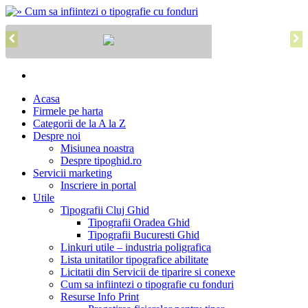
Acasa
Firmele pe harta
Categorii de la A la Z
Despre noi
Misiunea noastra
Despre tipoghid.ro
Servicii marketing
Inscriere in portal
Utile
Tipografii Cluj Ghid
Tipografii Oradea Ghid
Tipografii Bucuresti Ghid
Linkuri utile – industria poligrafica
Lista unitatilor tipografice abilitate
Licitatii din Servicii de tiparire si conexe
Cum sa infiintezi o tipografie cu fonduri
Resurse Info Print