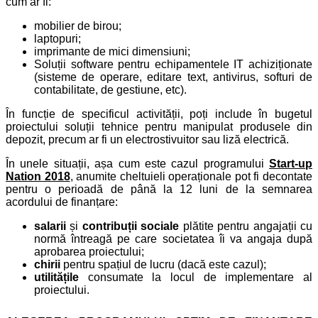
cum ar fi:
mobilier de birou;
laptopuri;
imprimante de mici dimensiuni;
Soluții software pentru echipamentele IT achiziționate
(sisteme de operare, editare text, antivirus, softuri de
contabilitate, de gestiune, etc).
În funcție de specificul activității, poți include în bugetul
proiectului soluții tehnice pentru manipulat produsele din
depozit, precum ar fi un electrostivuitor sau liză electrică.
În unele situații, așa cum este cazul programului
Start-up
Nation 2018
, anumite cheltuieli operaționale pot fi decontate
pentru o perioadă de până la 12 luni de la semnarea
acordului de finanțare:
salarii
și
contribuții sociale
plătite pentru angajații cu
normă întreagă pe care societatea îi va angaja după
aprobarea proiectului;
chirii
pentru spațiul de lucru (dacă este cazul);
utilitățile
consumate la locul de implementare al
proiectului.