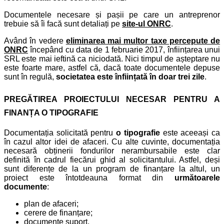
Documentele necesare și pașii pe care un antreprenor
trebuie să îi facă sunt detaliați pe
site-ul ONRC
.
Având în vedere
eliminarea mai multor taxe percepute de
ONRC
începând cu data de 1 februarie 2017, înființarea unui
SRL este mai ieftină ca niciodată. Nici timpul de așteptare nu
este foarte mare, astfel că, dacă toate documentele depuse
sunt în regulă,
societatea este înființată în doar trei zile
.
PREGĂTIREA PROIECTULUI NECESAR PENTRU A
FINANȚA O TIPOGRAFIE
Documentația solicitată pentru
o tipografie
este aceeași ca
în cazul altor idei de afaceri. Cu alte cuvinte, documentația
necesară obținerii fondurilor nerambursabile este clar
definită în cadrul fiecărui ghid al solicitantului. Astfel, deși
sunt diferențe de la un program de finanțare la altul, un
proiect este întotdeauna format din
următoarele
documente
:
plan de afaceri;
cerere de finanțare;
documente suport.