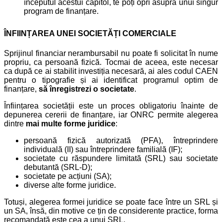
începutul acestui capitol, te poți opri asupra unui singur
program de finanțare.
ÎNFIINȚAREA UNEI SOCIETĂȚI COMERCIALE
Sprijinul financiar nerambursabil nu poate fi solicitat în nume
propriu, ca persoană fizică. Tocmai de aceea, este necesar
ca după ce ai stabilit investiția necesară, ai ales codul CAEN
pentru o tipografie și ai identificat programul optim de
finanțare,
să înregistrezi o societate
.
Înființarea societății este un proces obligatoriu înainte de
depunerea cererii de finanțare, iar ONRC permite alegerea
dintre
mai multe forme juridice
:
persoană fizică autorizată (PFA), întreprindere
individuală (II) sau întreprindere familială (IF);
societate cu răspundere limitată (SRL) sau societate
debutantă (SRL-D);
societate pe acțiuni (SA);
diverse alte forme juridice.
Totuși, alegerea formei juridice se poate face între un SRL și
un SA, însă, din motive ce țin de considerente practice, forma
recomandată este cea a unui SRL.