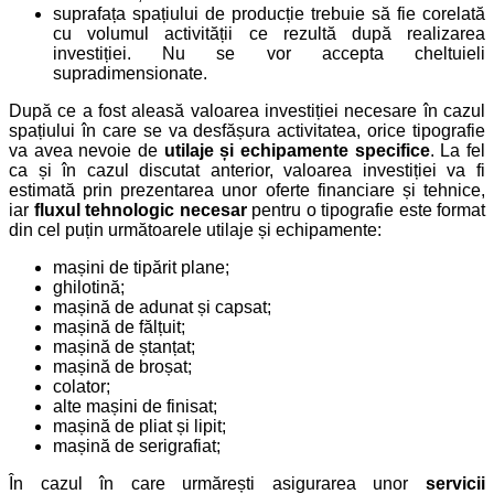
suprafața spațiului de producție trebuie să fie corelată
cu volumul activității ce rezultă după realizarea
investiției. Nu se vor accepta cheltuieli
supradimensionate.
După ce a fost aleasă valoarea investiției necesare în cazul
spațiului în care se va desfășura activitatea, orice tipografie
va avea nevoie de
utilaje și echipamente specifice
. La fel
ca și în cazul discutat anterior, valoarea investiției va fi
estimată prin prezentarea unor oferte financiare și tehnice,
iar
fluxul tehnologic necesar
pentru o tipografie este format
din cel puțin următoarele utilaje și echipamente:
mașini de tipărit plane;
ghilotină;
mașină de adunat și capsat;
mașină de fălțuit;
mașină de ștanțat;
mașină de broșat;
colator;
alte mașini de finisat;
mașină de pliat și lipit;
mașină de serigrafiat;
În cazul în care urmărești asigurarea unor
servicii