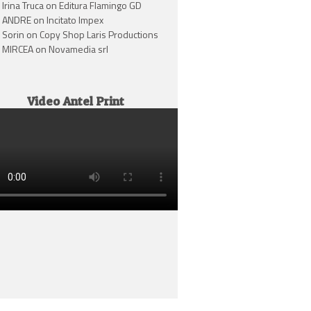
Irina Truca
on
Editura Flamingo GD
ANDRE
on
Incitato Impex
Sorin
on
Copy Shop Laris Productions
MIRCEA
on
Novamedia srl
Video Antel Print