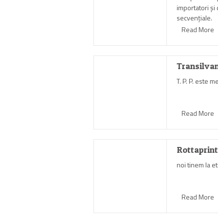
importatori şi 
secvenţiale.
Read More
Transilvan
T. P. P. este 
Read More
Rottaprin
noi tinem la et
Read More