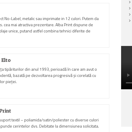
ect No-Label, metalic sau imprimate in 12 culori. Putem da
. cea mai atractiva prezentare. Alba Print dispune de
tilaje unice, putand astfel combina tehnici diferite de
na la 12 culori intr-un singur ciclu de productie.
 Elto
a tipăriturilor din anul 1993, perioadă în care am avut o
dentă, bazată pe dezvoltarea progresivă şi corelată cu
lor pieţei.
Print
uport textil – poliamida/satin/poliester cu diverse culori
punde cerintelor dvs. Debitate la dimensiunea solicitata.