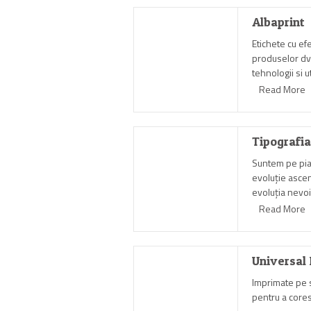
Albaprint
Etichete cu ef
produselor dvs
tehnologii si u
imprimare si pa
Read More
Tipografia
Suntem pe piaţ
evoluţie ascen
evoluţia nevoi
Read More
Universal 
Imprimate pe s
pentru a cores