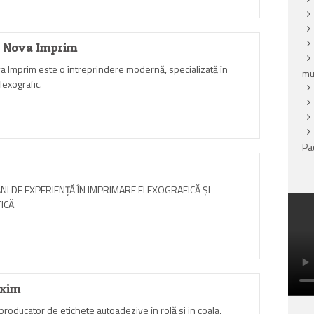
a Nova Imprim
a Imprim este o întreprindere modernă, specializată în
mu
flexografic.
Pac
ANI DE EXPERIENȚĂ ÎN IMPRIMARE FLEXOGRAFICĂ ȘI
ICĂ.
Exim
roducator de etichete autoadezive în rolă si in coala,