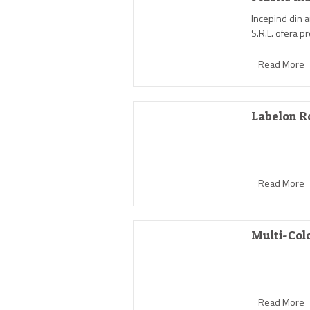
Incepind din 
S.R.L. ofera p
Aplicatiile pro
Read More
fiind realizat
ale acestora.
Produsele exec
Labelon R
cele mai reprez
promotionale, 
O parte din ar
Produse" a pgin
Read More
personalizat, 
Multi-Colo
Read More