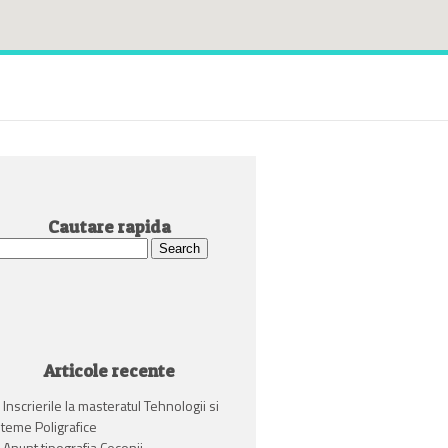
Cautare rapida
h
Articole recente
Inscrierile la masteratul Tehnologii si
steme Poligrafice
Anunt tipografia Ceconii