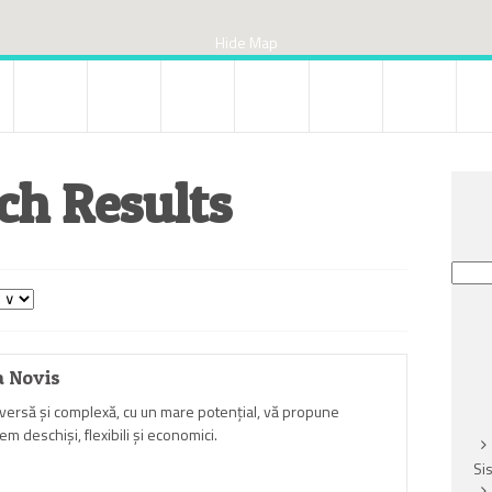
Hide Map
ch Results
Searc
for:
a Novis
iversă şi complexă, cu un mare potenţial, vă propune
m deschişi, flexibili şi economici.
Si