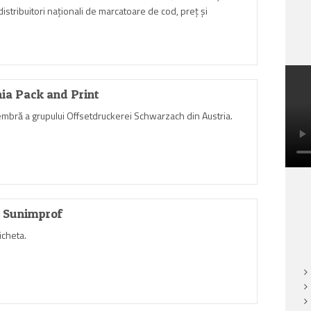
distribuitori naţionali de marcatoare de cod, preţ şi
ia Pack and Print
membră a grupului Offsetdruckerei Schwarzach din Austria.
t Sunimprof
icheta.