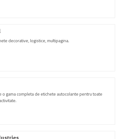
l
hete decorative, logistice, multipagina.
e o gama completa de etichete autocolante pentru toate
ctivitate.
dustries