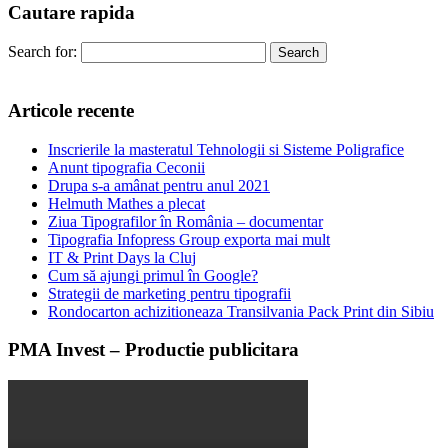
Cautare rapida
Search for:
Articole recente
Inscrierile la masteratul Tehnologii si Sisteme Poligrafice
Anunt tipografia Ceconii
Drupa s-a amânat pentru anul 2021
Helmuth Mathes a plecat
Ziua Tipografilor în România – documentar
Tipografia Infopress Group exporta mai mult
IT & Print Days la Cluj
Cum să ajungi primul în Google?
Strategii de marketing pentru tipografii
Rondocarton achizitioneaza Transilvania Pack Print din Sibiu
PMA Invest – Productie publicitara