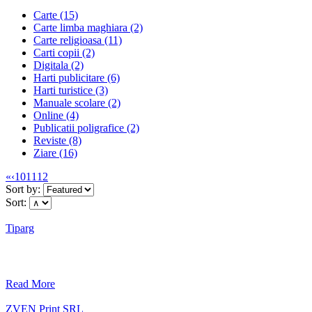
Carte (15)
Carte limba maghiara (2)
Carte religioasa (11)
Carti copii (2)
Digitala (2)
Harti publicitare (6)
Harti turistice (3)
Manuale scolare (2)
Online (4)
Publicatii poligrafice (2)
Reviste (8)
Ziare (16)
«
‹
10
11
12
Sort by:
Sort:
Tiparg
Read More
ZVEN Print SRL