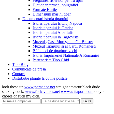
Pregatirea fisierelor pentru tipar
Dictionar termeni poligrafici
Formate Hartie
Dimensiuni masini tipar
Documentari istoria tiparului
Istoria tiparului la Cluj Napoca
Istoria tiparului la Oradea
Istoria tiparului Alba Iulia
Istoria tiparului in Targoviste
Muzeul „Casa Mureșenilor” – Brasov
Muzeul Tiparului si al Cartii Romanesti
Biblioteci de tiparituri vechi
Istoria Imprimeriei Nationale A Romaniei
Parteneriate Tipo Ghid
Tipo Blog
Comunicate de presa
Contact
Distributie pliante la cutiile postale
look these up
www.pornance.net
straight amateur black dude
sucking cock.
www.fuck-videos.net
www.zettaporn.com
do your
chores or suck my dick.