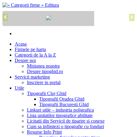
Acasa
Firmele pe harta
Categorii de la A la Z
Despre noi
Misiunea noastra
Despre tipoghid.ro
Servicii marketing
Inscriere in portal
Utile
Tipografii Cluj Ghid
Tipografii Oradea Ghid
Tipografii Bucuresti Ghid
Linkuri utile – industria poligrafica
Lista unitatilor tipografice abilitate
Licitatii din Servicii de tiparire si conexe
Cum sa infiintezi o tipografie cu fonduri
Resurse Info Print