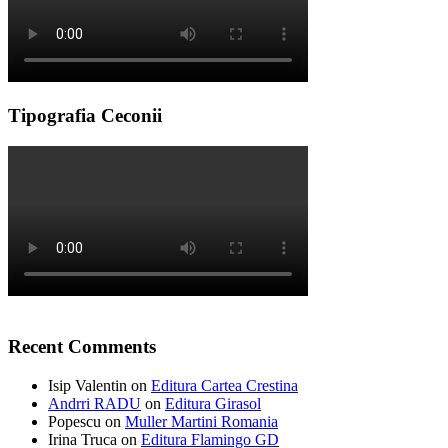
Tipografia Ceconii
Recent Comments
Isip Valentin
on
Editura Cartea Crestina
Andrri RADU
on
Editura Girasol
Popescu
on
Muller Martini Romania
Irina Truca
on
Editura Flamingo GD