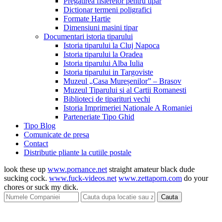
Pregatirea fisierelor pentru tipar
Dictionar termeni poligrafici
Formate Hartie
Dimensiuni masini tipar
Documentari istoria tiparului
Istoria tiparului la Cluj Napoca
Istoria tiparului la Oradea
Istoria tiparului Alba Iulia
Istoria tiparului in Targoviste
Muzeul „Casa Mureșenilor” – Brasov
Muzeul Tiparului si al Cartii Romanesti
Biblioteci de tiparituri vechi
Istoria Imprimeriei Nationale A Romaniei
Parteneriate Tipo Ghid
Tipo Blog
Comunicate de presa
Contact
Distributie pliante la cutiile postale
look these up
www.pornance.net
straight amateur black dude
sucking cock.
www.fuck-videos.net
www.zettaporn.com
do your
chores or suck my dick.