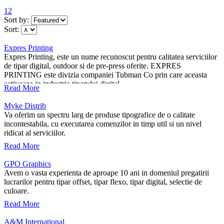
1
2
Sort by:
Sort:
Expres Printing
Expres Printing, este un nume recunoscut pentru calitatea serviciilor
de tipar digital, outdoor si de pre-press oferite. EXPRES
PRINTING este divizia companiei Tubman Co prin care aceasta
activeaza in industria tiparului digital.
Read More
Myke Distrib
Va oferim un spectru larg de produse tipografice de o calitate
incontestabila, cu executarea comenzilor in timp util si un nivel
ridicat al serviciilor.
Read More
GPO Graphics
Avem o vasta experienta de aproape 10 ani in domeniul pregatirii
lucrarilor pentru tipar offset, tipar flexo, tipar digital, selectie de
culoare.
Read More
A&M International