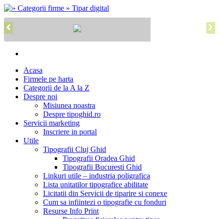
Acasa
Firmele pe harta
Categorii de la A la Z
Despre noi
Misiunea noastra
Despre tipoghid.ro
Servicii marketing
Inscriere in portal
Utile
Tipografii Cluj Ghid
Tipografii Oradea Ghid
Tipografii Bucuresti Ghid
Linkuri utile – industria poligrafica
Lista unitatilor tipografice abilitate
Licitatii din Servicii de tiparire si conexe
Cum sa infiintezi o tipografie cu fonduri
Resurse Info Print