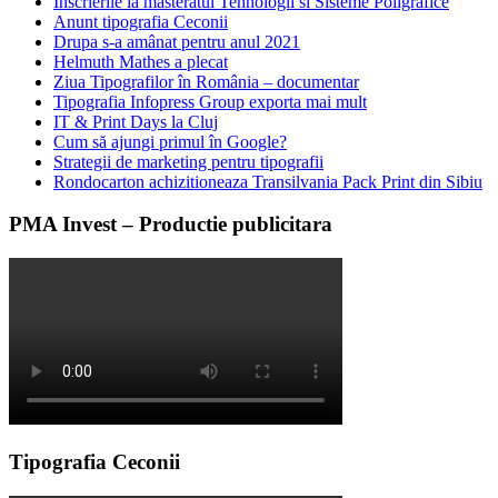
Inscrierile la masteratul Tehnologii si Sisteme Poligrafice
Anunt tipografia Ceconii
Drupa s-a amânat pentru anul 2021
Helmuth Mathes a plecat
Ziua Tipografilor în România – documentar
Tipografia Infopress Group exporta mai mult
IT & Print Days la Cluj
Cum să ajungi primul în Google?
Strategii de marketing pentru tipografii
Rondocarton achizitioneaza Transilvania Pack Print din Sibiu
PMA Invest – Productie publicitara
Tipografia Ceconii