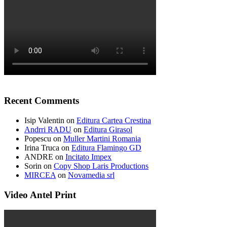
Recent Comments
Isip Valentin
on
Editura Cartea Crestina
Andrri RADU
on
Editura Girasol
Popescu
on
Muller Martini Romania
Irina Truca
on
Editura Flamingo GD
ANDRE
on
Incitato Impex
Sorin
on
Copy Shop Laris Productions
MIRCEA
on
Novamedia srl
Video Antel Print