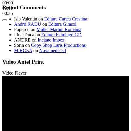
00:00
Recent Comments
00:00
00:35
Isip Valentin
on
Editura Cartea Crestina
Andrri RADU
on
Editura Girasol
Popescu
on
Muller Martini Romania
Irina Truca
on
Editura Flamingo GD
ANDRE
on
Incitato Impex
Sorin
on
Copy Shop Laris Productions
MIRCEA
on
Novamedia srl
Video Antel Print
Video Player