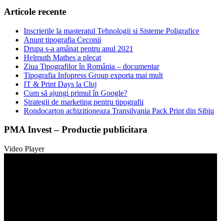
Articole recente
Inscrierile la masteratul Tehnologii si Sisteme Poligrafice
Anunt tipografia Ceconii
Drupa s-a amânat pentru anul 2021
Helmuth Mathes a plecat
Ziua Tipografilor în România – documentar
Tipografia Infopress Group exporta mai mult
IT & Print Days la Cluj
Cum să ajungi primul în Google?
Strategii de marketing pentru tipografii
Rondocarton achizitioneaza Transilvania Pack Print din Sibiu
PMA Invest – Productie publicitara
Video Player