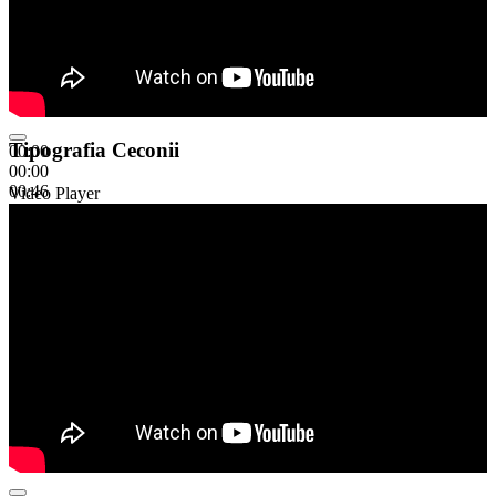
Tipografia Ceconii
00:00
00:00
00:46
Video Player