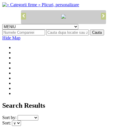
Hide Map
Search Results
Sort by:
Sort: