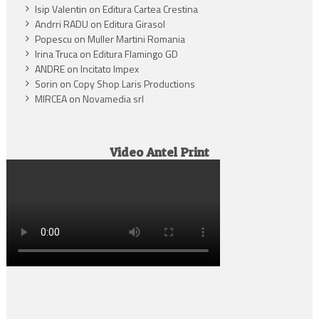
Isip Valentin
on
Editura Cartea Crestina
Andrri RADU
on
Editura Girasol
Popescu
on
Muller Martini Romania
Irina Truca
on
Editura Flamingo GD
ANDRE
on
Incitato Impex
Sorin
on
Copy Shop Laris Productions
MIRCEA
on
Novamedia srl
Video Antel Print