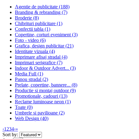
Agentie de publicitate (188)
Branding & rebranding (7)
Broderie (8)
Chibrituri publicitare (1)
Confectii tabla (1)
Copertine, corturi eveniment (3)
Foto - video (6)
Grafica, design publicitar (21)
Identitate vizuala (4)
Imprimare afisaj stradal (4)
Imprimari serigrafice (7)
Indoor & Outdoor Advert... (3)
Media Full (1)
Panou stradal (2)
Prelate, copertine, bannere... (8)
Productie si montaj outdoor (9)
Promotionale, cadouri (13)
Reclame luminoase neon (1)
Toate (0)
Umbrele si pavilioane (2)
Web Design (40)
‹
1
2
3
4
›
»
Sort by: