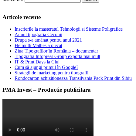
Articole recente
Inscrierile la masteratul Tehnologii si Sisteme Poligrafice
Anunt tipografia Ceconii
Drupa s-a amânat pentru anul 2021
Helmuth Mathes a plecat
Ziua Tipografilor în România – documentar
Tipografia Infopress Group exporta mai mult
IT & Print Days la Cluj
Cum să ajungi primul în Google?
Strategii de marketing pentru tipografii
Rondocarton achizitioneaza Transilvania Pack Print din Sibiu
PMA Invest – Productie publicitara