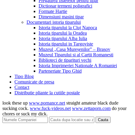
Pregatirea fisierelor pentru tipar
Dictionar termeni poligrafici
Formate Hartie
Dimensiuni masini tipar
Documentari istoria tiparului
Istoria tiparului la Cluj Napoca
Istoria tiparului la Oradea
Istoria tiparului Alba Iulia
Istoria tiparului in Targoviste
Muzeul „Casa Mureșenilor” – Brasov
Muzeul Tiparului si al Cartii Romanesti
Biblioteci de tiparituri vechi
Istoria Imprimeriei Nationale A Romaniei
Parteneriate Tipo Ghid
Tipo Blog
Comunicate de presa
Contact
Distributie pliante la cutiile postale
look these up
www.pornance.net
straight amateur black dude
sucking cock.
www.fuck-videos.net
www.zettaporn.com
do your
chores or suck my dick.