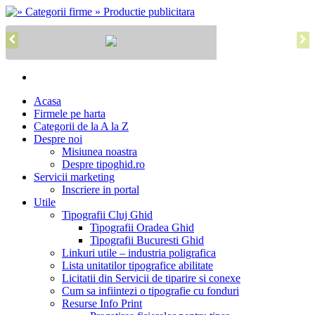
Acasa
Firmele pe harta
Categorii de la A la Z
Despre noi
Misiunea noastra
Despre tipoghid.ro
Servicii marketing
Inscriere in portal
Utile
Tipografii Cluj Ghid
Tipografii Oradea Ghid
Tipografii Bucuresti Ghid
Linkuri utile – industria poligrafica
Lista unitatilor tipografice abilitate
Licitatii din Servicii de tiparire si conexe
Cum sa infiintezi o tipografie cu fonduri
Resurse Info Print