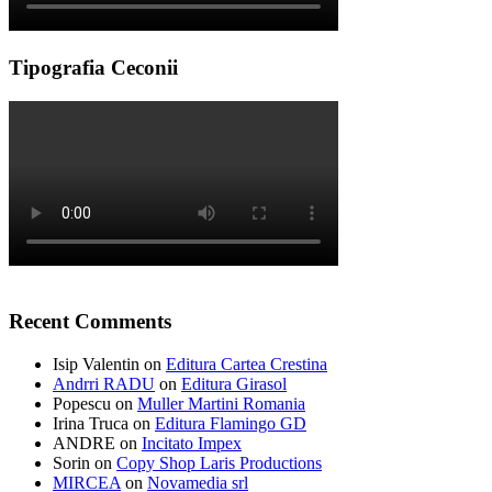
Tipografia Ceconii
Recent Comments
Isip Valentin
on
Editura Cartea Crestina
Andrri RADU
on
Editura Girasol
Popescu
on
Muller Martini Romania
Irina Truca
on
Editura Flamingo GD
ANDRE
on
Incitato Impex
Sorin
on
Copy Shop Laris Productions
MIRCEA
on
Novamedia srl