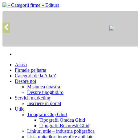
Acasa
Firmele pe harta
Categorii de la A la Z
Despre noi
Misiunea noastra
Despre tipoghid.ro
Servicii marketing
Inscriere in portal
Utile
Tipografii Cluj Ghid
Tipografii Oradea Ghid
Tipografii Bucuresti Ghid
Linkuri utile – industria poligrafica
Lista unitatilor tipografice abilitate