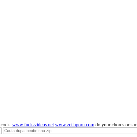
g cock.
www.fuck-videos.net
www.zettaporn.com
do your chores or su