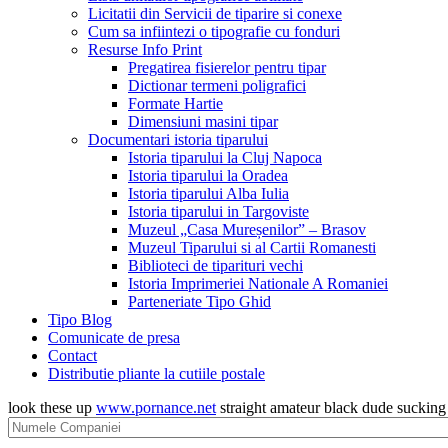
Licitatii din Servicii de tiparire si conexe
Cum sa infiintezi o tipografie cu fonduri
Resurse Info Print
Pregatirea fisierelor pentru tipar
Dictionar termeni poligrafici
Formate Hartie
Dimensiuni masini tipar
Documentari istoria tiparului
Istoria tiparului la Cluj Napoca
Istoria tiparului la Oradea
Istoria tiparului Alba Iulia
Istoria tiparului in Targoviste
Muzeul „Casa Mureșenilor” – Brasov
Muzeul Tiparului si al Cartii Romanesti
Biblioteci de tiparituri vechi
Istoria Imprimeriei Nationale A Romaniei
Parteneriate Tipo Ghid
Tipo Blog
Comunicate de presa
Contact
Distributie pliante la cutiile postale
look these up
www.pornance.net
straight amateur black dude suckin