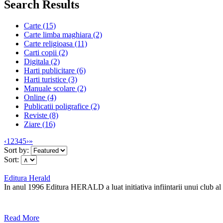
Search Results
Carte (15)
Carte limba maghiara (2)
Carte religioasa (11)
Carti copii (2)
Digitala (2)
Harti publicitare (6)
Harti turistice (3)
Manuale scolare (2)
Online (4)
Publicatii poligrafice (2)
Reviste (8)
Ziare (16)
‹
1
2
3
4
5
›
»
Sort by:
Sort:
Editura Herald
In anul 1996 Editura HERALD a luat initiativa infiintarii unui club al ci
Read More