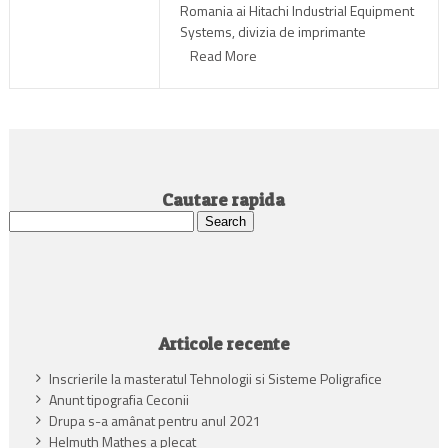
Romania ai Hitachi Industrial Equipment
Systems, divizia de imprimante
industriale.
Read More
Cautare rapida
Search
for:
Articole recente
Inscrierile la masteratul Tehnologii si Sisteme Poligrafice
Anunt tipografia Ceconii
Drupa s-a amânat pentru anul 2021
Helmuth Mathes a plecat