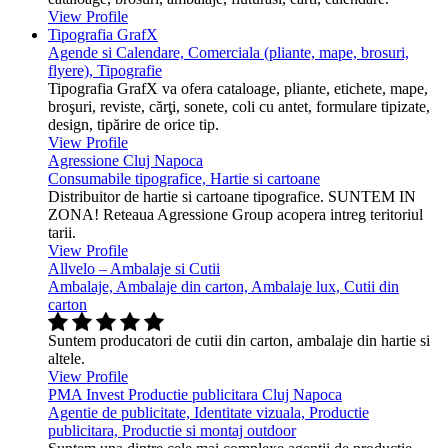
View Profile
Tipografia GrafX
Agende si Calendare, Comerciala (pliante, mape, brosuri,
flyere), Tipografie
Tipografia GrafX va ofera cataloage, pliante, etichete, mape,
broşuri, reviste, cărţi, sonete, coli cu antet, formulare tipizate,
design, tipărire de orice tip.
View Profile
Agressione Cluj Napoca
Consumabile tipografice, Hartie si cartoane
Distribuitor de hartie si cartoane tipografice. SUNTEM IN
ZONA! Reteaua Agressione Group acopera intreg teritoriul
tarii.
View Profile
Allvelo – Ambalaje si Cutii
Ambalaje, Ambalaje din carton, Ambalaje lux, Cutii din
carton
Suntem producatori de cutii din carton, ambalaje din hartie si
altele.
View Profile
PMA Invest Productie publicitara Cluj Napoca
Agentie de publicitate, Identitate vizuala, Productie
publicitara, Productie si montaj outdoor