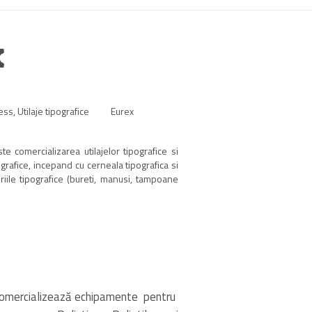
x
ess
,
Utilaje tipografice
Eurex
te comercializarea utilajelor tipografice si
rafice, incepand cu cerneala tipografica si
riile tipografice (bureti, manusi, tampoane
, comercializează echipamente pentru