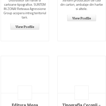
Distribuitor de hartie si
Suntem producatori de cutii
cartoane tipografice. SUNTEM
din carton, ambalaje din hartie
IN ZONA! Reteaua Agressione
si altele.
Group acopera intreg teritoriul
tarii.
View Profile
View Profile
Editura Mega
Tipografia Ceconii –