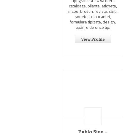
Tipografia GrafX va ofera
cataloage, pliante, etichete,
mape, broşuri, reviste, cărţi,
sonete, coli cu antet,
formulare tipizate, design,
tipărire de orice tip.
View Profile
Pablo Sign –