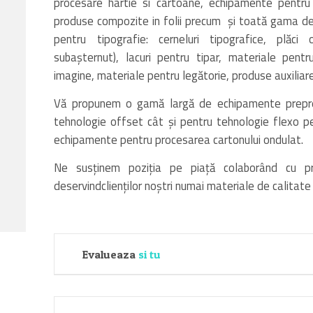
procesare hartie si cartoane, echipamente pentru p
produse compozite in folii precum şi toată gama de 
pentru tipografie: cerneluri tipografice, plăci
subaşternut), lacuri pentru tipar, materiale pent
imagine, materiale pentru legătorie, produse auxiliare 
Vă propunem o gamă largă de echipamente prepre
tehnologie offset cât şi pentru tehnologie flexo p
echipamente pentru procesarea cartonului ondulat.
Ne susţinem poziţia pe piaţă colaborând cu pro
deservindclienţilor noştri numai materiale de calitate
Evalueaza
si tu