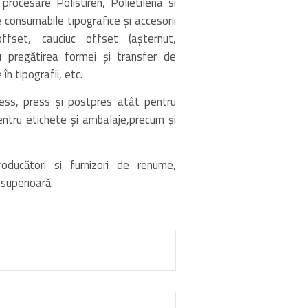
rocesare Polistiren, Polietilena si
consumabile tipografice şi accesorii
 offset, cauciuc offset (aşternut,
ru pregătirea formei şi transfer de
în tipografii, etc.
ss, press şi postpres atât pentru
entru etichete şi ambalaje,precum şi
ducători si furnizori de renume,
 superioară.