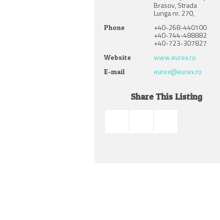
Brasov, Strada
Lunga nr. 270,
+40-268-440100
Phone
+40-744-488882
+40-723-307827
www.eurex.ro
Website
eurex@eurex.ro
E-mail
Share This Listing