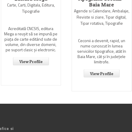
Baia Mare
Carte, Carti, Digitala, Editura,
Agende si Calendare, Ambalaje,
Tipografie
Reviste si ziare, Tipar digital,
Tipar rotativa, Tipografie
Acreditată CNCSIS, editura
Mega a reuşit să se impună pe
piaţa de carte editând sute de
Ceconii a devenit, rapid, un
volume, din diverse domenii,
nume cunoscut în lumea
pe suport clasic şi electronic.
serviciilor tipografice, atât în
Baia Mare, cât şi în judeţele
limitrofe.
View Profile
View Profile
afice si