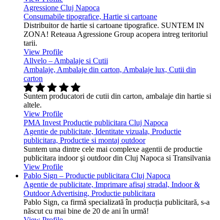
Agressione Cluj Napoca
Consumabile tipografice, Hartie si cartoane
Distribuitor de hartie si cartoane tipografice. SUNTEM IN
ZONA! Reteaua Agressione Group acopera intreg teritoriul
tarii.
View Profile
Allvelo – Ambalaje si Cutii
Ambalaje, Ambalaje din carton, Ambalaje lux, Cutii din
carton
Suntem producatori de cutii din carton, ambalaje din hartie si
altele.
View Profile
PMA Invest Productie publicitara Cluj Napoca
Agentie de publicitate, Identitate vizuala, Productie
publicitara, Productie si montaj outdoor
Suntem una dintre cele mai complexe agentii de productie
publicitara indoor şi outdoor din Cluj Napoca si Transilvania
View Profile
Pablo Sign – Productie publicitara Cluj Napoca
Agentie de publicitate, Imprimare afisaj stradal, Indoor &
Outdoor Advertising, Productie publicitara
Pablo Sign, ca firmă specializată în producția publicitară, s-a
născut cu mai bine de 20 de ani în urmă!
View Profile