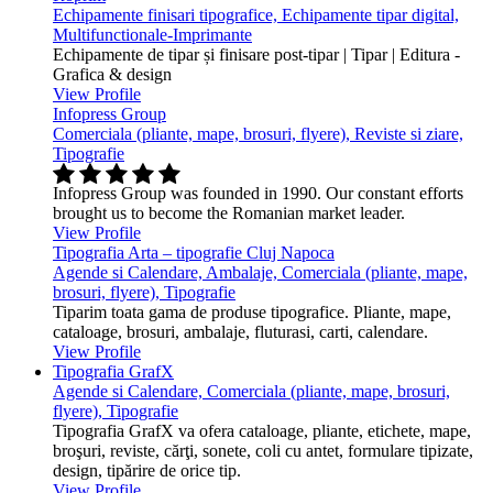
Echipamente finisari tipografice, Echipamente tipar digital,
Multifunctionale-Imprimante
Echipamente de tipar și finisare post-tipar | Tipar | Editura -
Grafica & design
View Profile
Infopress Group
Comerciala (pliante, mape, brosuri, flyere), Reviste si ziare,
Tipografie
Infopress Group was founded in 1990. Our constant efforts
brought us to become the Romanian market leader.
View Profile
Tipografia Arta – tipografie Cluj Napoca
Agende si Calendare, Ambalaje, Comerciala (pliante, mape,
brosuri, flyere), Tipografie
Tiparim toata gama de produse tipografice. Pliante, mape,
cataloage, brosuri, ambalaje, fluturasi, carti, calendare.
View Profile
Tipografia GrafX
Agende si Calendare, Comerciala (pliante, mape, brosuri,
flyere), Tipografie
Tipografia GrafX va ofera cataloage, pliante, etichete, mape,
broşuri, reviste, cărţi, sonete, coli cu antet, formulare tipizate,
design, tipărire de orice tip.
View Profile