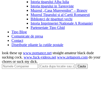
Istoria tiparului Alba Iulia
Istoria tiparului in Targoviste
Muzeul „Casa Mureșenilor” – Brasov
Muzeul Tiparului si al Cartii Romanesti
Biblioteci de tiparituri vechi
Istoria Imprimeriei Nationale A Romaniei
Parteneriate Tipo Ghid
Tipo Blog
Comunicate de presa
Contact
Distributie pliante la cutiile postale
look these up
www.pornance.net
straight amateur black dude
sucking cock.
www.fuck-videos.net
www.zettaporn.com
do your
chores or suck my dick.