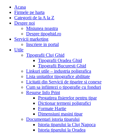
Acasa
Firmele pe harta
Categorii de la A la Z
Despre noi
Misiunea noastra
Despre tipoghid.ro
Servicii marketing
Inscriere in portal
Utile
Tipografii Cluj Ghid
Tipografii Oradea Ghid
Tipografii Bucuresti Ghid
Linkuri utile – industria poligrafica
Lista unitatilor tipografice abilitate
Licitatii din Servicii de tiparire si conexe
Cum sa infiintezi o tipografie cu fonduri
Resurse Info Print
Pregatirea fisierelor pentru tipar
Dictionar termeni poligrafici
Formate Hartie
Dimensiuni masini tipar
Documentari istoria tiparului
Istoria tiparului la Cluj Napoca
Istoria tiparului la Oradea