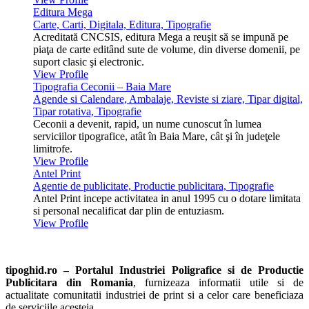
Editura Mega
Carte, Carti, Digitala, Editura, Tipografie
Acreditată CNCSIS, editura Mega a reuşit să se impună pe
piaţa de carte editând sute de volume, din diverse domenii, pe
suport clasic şi electronic.
View Profile
Tipografia Ceconii – Baia Mare
Agende si Calendare, Ambalaje, Reviste si ziare, Tipar digital,
Tipar rotativa, Tipografie
Ceconii a devenit, rapid, un nume cunoscut în lumea
serviciilor tipografice, atât în Baia Mare, cât şi în judeţele
limitrofe.
View Profile
Antel Print
Agentie de publicitate, Productie publicitara, Tipografie
Antel Print incepe activitatea in anul 1995 cu o dotare limitata
si personal necalificat dar plin de entuziasm.
View Profile
tipoghid.ro – Portalul Industriei Poligrafice si de Productie
Publicitara din Romania
, furnizeaza informatii utile si de
actualitate comunitatii industriei de print si a celor care beneficiaza
de serviciile acesteia.