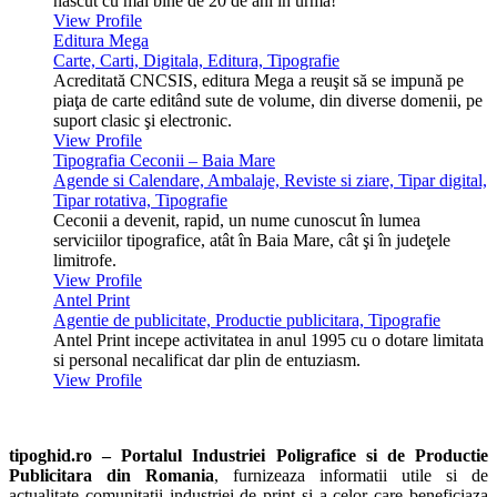
născut cu mai bine de 20 de ani în urmă!
View Profile
Editura Mega
Carte, Carti, Digitala, Editura, Tipografie
Acreditată CNCSIS, editura Mega a reuşit să se impună pe
piaţa de carte editând sute de volume, din diverse domenii, pe
suport clasic şi electronic.
View Profile
Tipografia Ceconii – Baia Mare
Agende si Calendare, Ambalaje, Reviste si ziare, Tipar digital,
Tipar rotativa, Tipografie
Ceconii a devenit, rapid, un nume cunoscut în lumea
serviciilor tipografice, atât în Baia Mare, cât şi în judeţele
limitrofe.
View Profile
Antel Print
Agentie de publicitate, Productie publicitara, Tipografie
Antel Print incepe activitatea in anul 1995 cu o dotare limitata
si personal necalificat dar plin de entuziasm.
View Profile
tipoghid.ro – Portalul Industriei Poligrafice si de Productie
Publicitara din Romania
, furnizeaza informatii utile si de
actualitate comunitatii industriei de print si a celor care beneficiaza