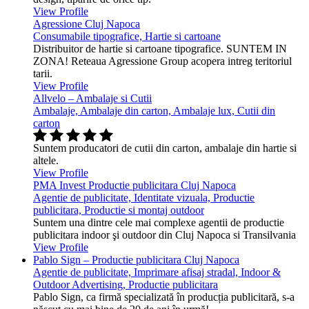
View Profile
Agressione Cluj Napoca
Consumabile tipografice, Hartie si cartoane
Distribuitor de hartie si cartoane tipografice. SUNTEM IN
ZONA! Reteaua Agressione Group acopera intreg teritoriul
tarii.
View Profile
Allvelo – Ambalaje si Cutii
Ambalaje, Ambalaje din carton, Ambalaje lux, Cutii din
carton
Suntem producatori de cutii din carton, ambalaje din hartie si
altele.
View Profile
PMA Invest Productie publicitara Cluj Napoca
Agentie de publicitate, Identitate vizuala, Productie
publicitara, Productie si montaj outdoor
Suntem una dintre cele mai complexe agentii de productie
publicitara indoor şi outdoor din Cluj Napoca si Transilvania
View Profile
Pablo Sign – Productie publicitara Cluj Napoca
Agentie de publicitate, Imprimare afisaj stradal, Indoor &
Outdoor Advertising, Productie publicitara
Pablo Sign, ca firmă specializată în producția publicitară, s-a