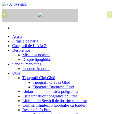
Acasa
Firmele pe harta
Categorii de la A la Z
Despre noi
Misiunea noastra
Despre tipoghid.ro
Servicii marketing
Inscriere in portal
Utile
Tipografii Cluj Ghid
Tipografii Oradea Ghid
Tipografii Bucuresti Ghid
Linkuri utile – industria poligrafica
Lista unitatilor tipografice abilitate
Licitatii din Servicii de tiparire si conexe
Cum sa infiintezi o tipografie cu fonduri
Resurse Info Print