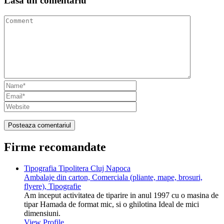
Lasa un
comentariu
Firme recomandate
Tipografia Tipolitera Cluj Napoca
Ambalaje din carton, Comerciala (pliante, mape, brosuri,
flyere), Tipografie
Am inceput activitatea de tiparire in anul 1997 cu o masina de
tipar Hamada de format mic, si o ghilotina Ideal de mici
dimensiuni.
View Profile