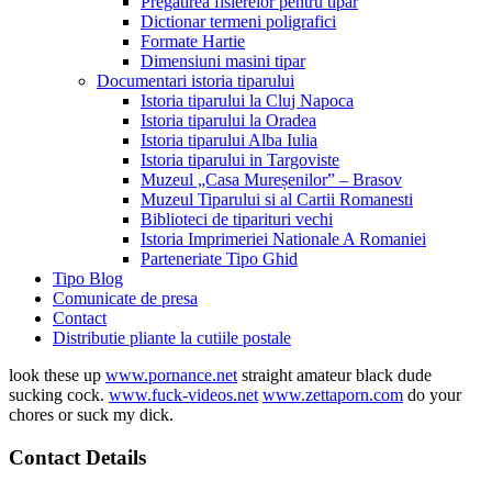
Pregatirea fisierelor pentru tipar
Dictionar termeni poligrafici
Formate Hartie
Dimensiuni masini tipar
Documentari istoria tiparului
Istoria tiparului la Cluj Napoca
Istoria tiparului la Oradea
Istoria tiparului Alba Iulia
Istoria tiparului in Targoviste
Muzeul „Casa Mureșenilor” – Brasov
Muzeul Tiparului si al Cartii Romanesti
Biblioteci de tiparituri vechi
Istoria Imprimeriei Nationale A Romaniei
Parteneriate Tipo Ghid
Tipo Blog
Comunicate de presa
Contact
Distributie pliante la cutiile postale
look these up
www.pornance.net
straight amateur black dude
sucking cock.
www.fuck-videos.net
www.zettaporn.com
do your
chores or suck my dick.
Contact Details