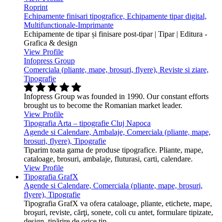
Roprint
Echipamente finisari tipografice, Echipamente tipar digital,
Multifunctionale-Imprimante
Echipamente de tipar și finisare post-tipar | Tipar | Editura -
Grafica & design
View Profile
Infopress Group
Comerciala (pliante, mape, brosuri, flyere), Reviste si ziare,
Tipografie
Infopress Group was founded in 1990. Our constant efforts
brought us to become the Romanian market leader.
View Profile
Tipografia Arta – tipografie Cluj Napoca
Agende si Calendare, Ambalaje, Comerciala (pliante, mape,
brosuri, flyere), Tipografie
Tiparim toata gama de produse tipografice. Pliante, mape,
cataloage, brosuri, ambalaje, fluturasi, carti, calendare.
View Profile
Tipografia GrafX
Agende si Calendare, Comerciala (pliante, mape, brosuri,
flyere), Tipografie
Tipografia GrafX va ofera cataloage, pliante, etichete, mape,
broşuri, reviste, cărţi, sonete, coli cu antet, formulare tipizate,
design, tipărire de orice tip.