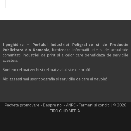
tipoghid.ro – Portalul Industriei Poligrafice si de Productie
Publicitara din Romania
, furnizeaza informatii utile si de actualitate
comunitatii industriei de print si a celor care beneficiaza de serviciile
acesteia.
Suntem cel mai vechi si cel mai vizitat site de profil.
Aici gasesti mai usor tipografia si serviciile de care ai nevoie!
Pachete promovare
-
Despre noi
-
ANPC
-
Termeni si conditii
| © 2026
TIPO GHID MEDIA.