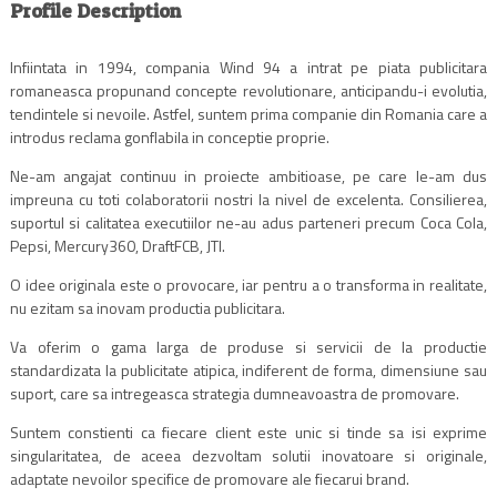
Profile Description
Infiintata in 1994, compania Wind 94 a intrat pe piata publicitara
romaneasca propunand concepte revolutionare, anticipandu-i evolutia,
tendintele si nevoile. Astfel, suntem prima companie din Romania care a
introdus reclama gonflabila in conceptie proprie.
Ne-am angajat continuu in proiecte ambitioase, pe care le-am dus
impreuna cu toti colaboratorii nostri la nivel de excelenta. Consilierea,
suportul si calitatea executiilor ne-au adus parteneri precum Coca Cola,
Pepsi, Mercury360, DraftFCB, JTI.
O idee originala este o provocare, iar pentru a o transforma in realitate,
nu ezitam sa inovam productia publicitara.
Va oferim o gama larga de produse si servicii de la productie
standardizata la publicitate atipica, indiferent de forma, dimensiune sau
suport, care sa intregeasca strategia dumneavoastra de promovare.
Suntem constienti ca fiecare client este unic si tinde sa isi exprime
singularitatea, de aceea dezvoltam solutii inovatoare si originale,
adaptate nevoilor specifice de promovare ale fiecarui brand.