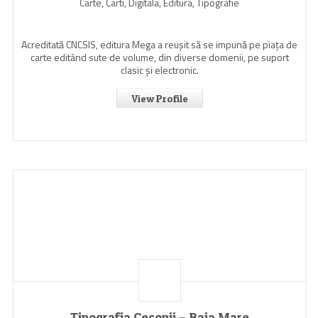
Carte, Carti, Digitala, Editura, Tipografie
Acreditată CNCSIS, editura Mega a reuşit să se impună pe piaţa de
carte editând sute de volume, din diverse domenii, pe suport
clasic şi electronic.
View Profile
Tipografia Ceconii – Baia Mare