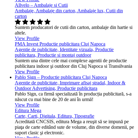
Allvelo – Ambalaje si Cutii
Ambalaje, Ambalaje din carton, Ambalaje lux, Cutii din
carton
Suntem producatori de cutii din carton, ambalaje din hartie si
altele.
View Profile
PMA Invest Productie publicitara Cluj Napoca
Agentie de publicitate, Identitate vizuala, Productie
publicitara, Productie si montaj outdoor
Suntem una dintre cele mai complexe agentii de productie
publicitara indoor şi outdoor din Cluj Napoca si Transilvania
View Profile
Pablo Sign – Productie publicitara Cluj Napoca
Agentie de publicitate, Imprimare afisaj stradal, Indoor &
Outdoor Advertising, Productie publicitara
Pablo Sign, ca firmă specializată în producția publicitară, s-a
născut cu mai bine de 20 de ani în urmă!
View Profile
Editura Mega
Carte, Carti, Digitala, Editura, Tipografie
Acreditată CNCSIS, editura Mega a reuşit să se impună pe
piaţa de carte editând sute de volume, din diverse domenii, pe
suport clasic şi electronic.