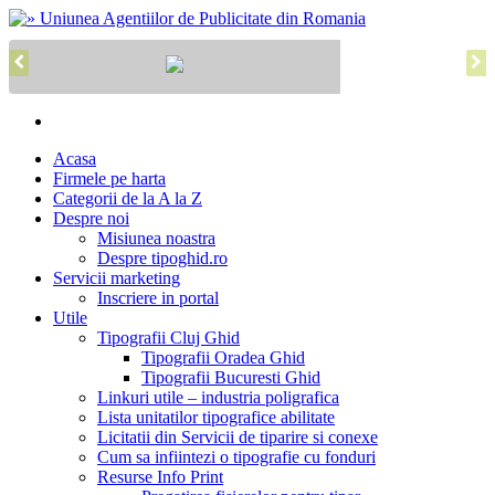
Acasa
Firmele pe harta
Categorii de la A la Z
Despre noi
Misiunea noastra
Despre tipoghid.ro
Servicii marketing
Inscriere in portal
Utile
Tipografii Cluj Ghid
Tipografii Oradea Ghid
Tipografii Bucuresti Ghid
Linkuri utile – industria poligrafica
Lista unitatilor tipografice abilitate
Licitatii din Servicii de tiparire si conexe
Cum sa infiintezi o tipografie cu fonduri
Resurse Info Print