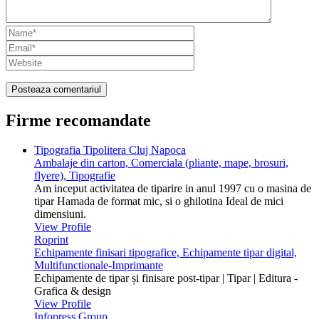
Firme recomandate
Tipografia Tipolitera Cluj Napoca
Ambalaje din carton, Comerciala (pliante, mape, brosuri,
flyere), Tipografie
Am inceput activitatea de tiparire in anul 1997 cu o masina de
tipar Hamada de format mic, si o ghilotina Ideal de mici
dimensiuni.
View Profile
Roprint
Echipamente finisari tipografice, Echipamente tipar digital,
Multifunctionale-Imprimante
Echipamente de tipar și finisare post-tipar | Tipar | Editura -
Grafica & design
View Profile
Infopress Group