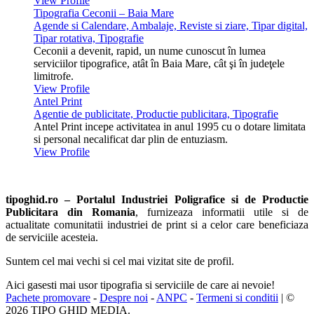
View Profile
Tipografia Ceconii – Baia Mare
Agende si Calendare, Ambalaje, Reviste si ziare, Tipar digital,
Tipar rotativa, Tipografie
Ceconii a devenit, rapid, un nume cunoscut în lumea
serviciilor tipografice, atât în Baia Mare, cât şi în judeţele
limitrofe.
View Profile
Antel Print
Agentie de publicitate, Productie publicitara, Tipografie
Antel Print incepe activitatea in anul 1995 cu o dotare limitata
si personal necalificat dar plin de entuziasm.
View Profile
tipoghid.ro – Portalul Industriei Poligrafice si de Productie
Publicitara din Romania
, furnizeaza informatii utile si de
actualitate comunitatii industriei de print si a celor care beneficiaza
de serviciile acesteia.
Suntem cel mai vechi si cel mai vizitat site de profil.
Aici gasesti mai usor tipografia si serviciile de care ai nevoie!
Pachete promovare
-
Despre noi
-
ANPC
-
Termeni si conditii
| ©
2026 TIPO GHID MEDIA.