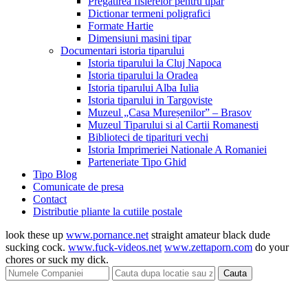
Pregatirea fisierelor pentru tipar
Dictionar termeni poligrafici
Formate Hartie
Dimensiuni masini tipar
Documentari istoria tiparului
Istoria tiparului la Cluj Napoca
Istoria tiparului la Oradea
Istoria tiparului Alba Iulia
Istoria tiparului in Targoviste
Muzeul „Casa Mureșenilor” – Brasov
Muzeul Tiparului si al Cartii Romanesti
Biblioteci de tiparituri vechi
Istoria Imprimeriei Nationale A Romaniei
Parteneriate Tipo Ghid
Tipo Blog
Comunicate de presa
Contact
Distributie pliante la cutiile postale
look these up
www.pornance.net
straight amateur black dude
sucking cock.
www.fuck-videos.net
www.zettaporn.com
do your
chores or suck my dick.