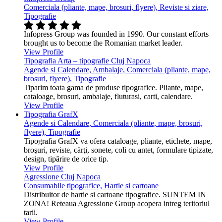
Comerciala (pliante, mape, brosuri, flyere), Reviste si ziare,
Tipografie
Infopress Group was founded in 1990. Our constant efforts
brought us to become the Romanian market leader.
View Profile
Tipografia Arta – tipografie Cluj Napoca
Agende si Calendare, Ambalaje, Comerciala (pliante, mape,
brosuri, flyere), Tipografie
Tiparim toata gama de produse tipografice. Pliante, mape,
cataloage, brosuri, ambalaje, fluturasi, carti, calendare.
View Profile
Tipografia GrafX
Agende si Calendare, Comerciala (pliante, mape, brosuri,
flyere), Tipografie
Tipografia GrafX va ofera cataloage, pliante, etichete, mape,
broşuri, reviste, cărţi, sonete, coli cu antet, formulare tipizate,
design, tipărire de orice tip.
View Profile
Agressione Cluj Napoca
Consumabile tipografice, Hartie si cartoane
Distribuitor de hartie si cartoane tipografice. SUNTEM IN
ZONA! Reteaua Agressione Group acopera intreg teritoriul
tarii.
View Profile