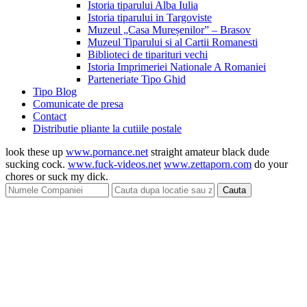
Istoria tiparului Alba Iulia
Istoria tiparului in Targoviste
Muzeul „Casa Mureșenilor” – Brasov
Muzeul Tiparului si al Cartii Romanesti
Biblioteci de tiparituri vechi
Istoria Imprimeriei Nationale A Romaniei
Parteneriate Tipo Ghid
Tipo Blog
Comunicate de presa
Contact
Distributie pliante la cutiile postale
look these up
www.pornance.net
straight amateur black dude
sucking cock.
www.fuck-videos.net
www.zettaporn.com
do your
chores or suck my dick.