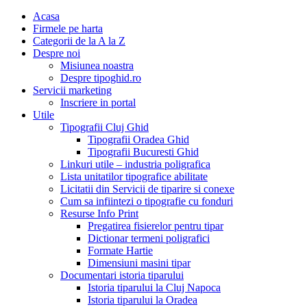
Acasa
Firmele pe harta
Categorii de la A la Z
Despre noi
Misiunea noastra
Despre tipoghid.ro
Servicii marketing
Inscriere in portal
Utile
Tipografii Cluj Ghid
Tipografii Oradea Ghid
Tipografii Bucuresti Ghid
Linkuri utile – industria poligrafica
Lista unitatilor tipografice abilitate
Licitatii din Servicii de tiparire si conexe
Cum sa infiintezi o tipografie cu fonduri
Resurse Info Print
Pregatirea fisierelor pentru tipar
Dictionar termeni poligrafici
Formate Hartie
Dimensiuni masini tipar
Documentari istoria tiparului
Istoria tiparului la Cluj Napoca
Istoria tiparului la Oradea