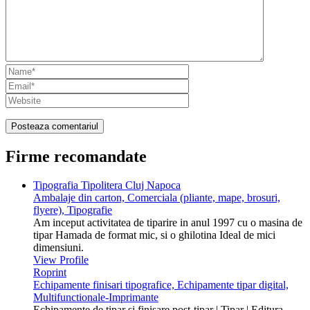
Firme recomandate
Tipografia Tipolitera Cluj Napoca
Ambalaje din carton, Comerciala (pliante, mape, brosuri,
flyere), Tipografie
Am inceput activitatea de tiparire in anul 1997 cu o masina de
tipar Hamada de format mic, si o ghilotina Ideal de mici
dimensiuni.
View Profile
Roprint
Echipamente finisari tipografice, Echipamente tipar digital,
Multifunctionale-Imprimante
Echipamente de tipar și finisare post-tipar | Tipar | Editura -