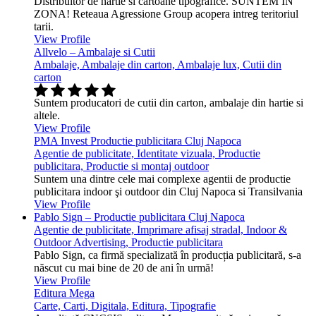
Distribuitor de hartie si cartoane tipografice. SUNTEM IN
ZONA! Reteaua Agressione Group acopera intreg teritoriul
tarii.
View Profile
Allvelo – Ambalaje si Cutii
Ambalaje, Ambalaje din carton, Ambalaje lux, Cutii din
carton
Suntem producatori de cutii din carton, ambalaje din hartie si
altele.
View Profile
PMA Invest Productie publicitara Cluj Napoca
Agentie de publicitate, Identitate vizuala, Productie
publicitara, Productie si montaj outdoor
Suntem una dintre cele mai complexe agentii de productie
publicitara indoor şi outdoor din Cluj Napoca si Transilvania
View Profile
Pablo Sign – Productie publicitara Cluj Napoca
Agentie de publicitate, Imprimare afisaj stradal, Indoor &
Outdoor Advertising, Productie publicitara
Pablo Sign, ca firmă specializată în producția publicitară, s-a
născut cu mai bine de 20 de ani în urmă!
View Profile
Editura Mega
Carte, Carti, Digitala, Editura, Tipografie