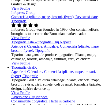
Grafica & design
View Profile
Infopress Group
Comerciala (pliante, mape, brosuri, flyere), Reviste si ziare,
Tipografie
Infopress Group was founded in 1990. Our constant efforts
brought us to become the Romanian market leader.
View Profile
Tipografia Arta – tipografie Cluj Napoca
Agende si Calendare, Ambalaje, Comerciala (pliante, mape,
brosuri, flyere), Tipografie
Tiparim toata gama de produse tipografice. Pliante, mape,
cataloage, brosuri, ambalaje, fluturasi, carti, calendare.
View Profile
Tipografia GrafX
Agende si Calendare, Comerciala (pliante, mape, brosuri,
flyere), Tipografie
Tipografia GrafX va ofera cataloage, pliante, etichete, mape,
broşuri, reviste, cărţi, sonete, coli cu antet, formulare tipizate,
design, tipărire de orice tip.
View Profile
Agressione Cluj Napoca
Consumabile tipografice, Hartie si cartoane