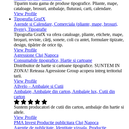
Tiparim toata gama de produse tipografice. Pliante, mape,
cataloage, brosuri, ambalaje, fluturasi, carti, calendare.
View Profile
Tipografia GrafX
Agende si Calendare, Comerciala (pliante, mape, brosuri,
flyere), Tipografie
Tipografia GrafX va ofera cataloage, pliante, etichete, mape,
broşuri, reviste, cărţi, sonete, coli cu antet, formulare tipizate,
design, tipărire de orice tip.
View Profile
Agressione Cluj Napoca
Consumabile tipografice, Hartie si cartoane
Distribuitor de hartie si cartoane tipografice. SUNTEM IN
ZONA! Reteaua Agressione Group acopera intreg teritoriul
tarii.
View Profile
Allvelo – Ambalaje si Cutii
Ambalaje, Ambalaje din carton, Ambalaje lux, Cutii din
carton
Suntem producatori de cutii din carton, ambalaje din hartie si
altele.
View Profile
PMA Invest Productie publicitara Cluj Napoca
Agentie de publicitate, Identitate vizuala, Productie