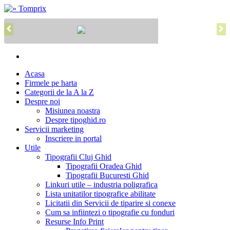
Acasa
Firmele pe harta
Categorii de la A la Z
Despre noi
Misiunea noastra
Despre tipoghid.ro
Servicii marketing
Inscriere in portal
Utile
Tipografii Cluj Ghid
Tipografii Oradea Ghid
Tipografii Bucuresti Ghid
Linkuri utile – industria poligrafica
Lista unitatilor tipografice abilitate
Licitatii din Servicii de tiparire si conexe
Cum sa infiintezi o tipografie cu fonduri
Resurse Info Print