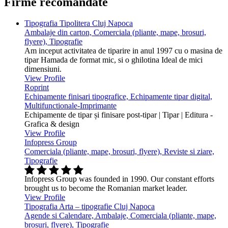
Firme recomandate
Tipografia Tipolitera Cluj Napoca
Ambalaje din carton, Comerciala (pliante, mape, brosuri,
flyere), Tipografie
Am inceput activitatea de tiparire in anul 1997 cu o masina de
tipar Hamada de format mic, si o ghilotina Ideal de mici
dimensiuni.
View Profile
Roprint
Echipamente finisari tipografice, Echipamente tipar digital,
Multifunctionale-Imprimante
Echipamente de tipar și finisare post-tipar | Tipar | Editura -
Grafica & design
View Profile
Infopress Group
Comerciala (pliante, mape, brosuri, flyere), Reviste si ziare,
Tipografie
Infopress Group was founded in 1990. Our constant efforts
brought us to become the Romanian market leader.
View Profile
Tipografia Arta – tipografie Cluj Napoca
Agende si Calendare, Ambalaje, Comerciala (pliante, mape,
brosuri, flyere), Tipografie