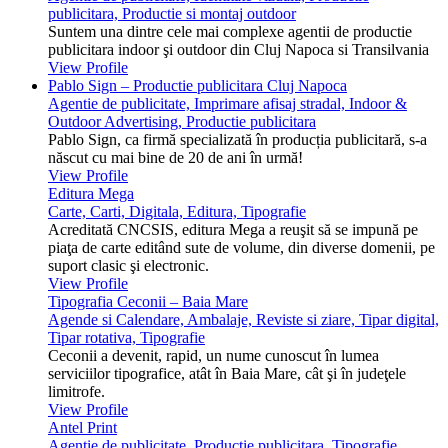
publicitara, Productie si montaj outdoor
Suntem una dintre cele mai complexe agentii de productie
publicitara indoor şi outdoor din Cluj Napoca si Transilvania
View Profile
Pablo Sign – Productie publicitara Cluj Napoca
Agentie de publicitate, Imprimare afisaj stradal, Indoor &
Outdoor Advertising, Productie publicitara
Pablo Sign, ca firmă specializată în producția publicitară, s-a
născut cu mai bine de 20 de ani în urmă!
View Profile
Editura Mega
Carte, Carti, Digitala, Editura, Tipografie
Acreditată CNCSIS, editura Mega a reuşit să se impună pe
piaţa de carte editând sute de volume, din diverse domenii, pe
suport clasic şi electronic.
View Profile
Tipografia Ceconii – Baia Mare
Agende si Calendare, Ambalaje, Reviste si ziare, Tipar digital,
Tipar rotativa, Tipografie
Ceconii a devenit, rapid, un nume cunoscut în lumea
serviciilor tipografice, atât în Baia Mare, cât şi în judeţele
limitrofe.
View Profile
Antel Print
Agentie de publicitate, Productie publicitara, Tipografie