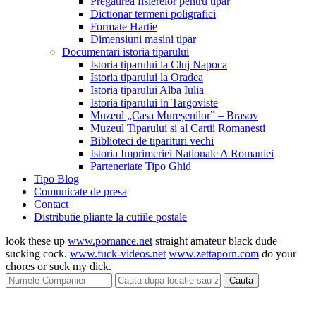
Pregatirea fisierelor pentru tipar
Dictionar termeni poligrafici
Formate Hartie
Dimensiuni masini tipar
Documentari istoria tiparului
Istoria tiparului la Cluj Napoca
Istoria tiparului la Oradea
Istoria tiparului Alba Iulia
Istoria tiparului in Targoviste
Muzeul „Casa Mureșenilor” – Brasov
Muzeul Tiparului si al Cartii Romanesti
Biblioteci de tiparituri vechi
Istoria Imprimeriei Nationale A Romaniei
Parteneriate Tipo Ghid
Tipo Blog
Comunicate de presa
Contact
Distributie pliante la cutiile postale
look these up
www.pornance.net
straight amateur black dude
sucking cock.
www.fuck-videos.net
www.zettaporn.com
do your
chores or suck my dick.