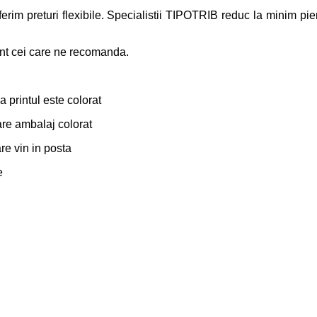
erim preturi flexibile.
Specialistii
TIPOTRIB
reduc la minim pier
nt cei care ne recomanda.
 printul este colorat
re ambalaj colorat
are vin in posta
e