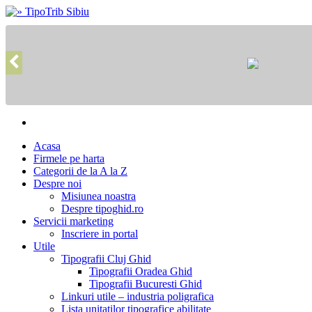
Acasa
Firmele pe harta
Categorii de la A la Z
Despre noi
Misiunea noastra
Despre tipoghid.ro
Servicii marketing
Inscriere in portal
Utile
Tipografii Cluj Ghid
Tipografii Oradea Ghid
Tipografii Bucuresti Ghid
Linkuri utile – industria poligrafica
Lista unitatilor tipografice abilitate