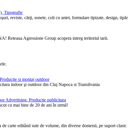
), Tipografie
i, reviste, cărţi, sonete, coli cu antet, formulare tipizate, design, tipări
! Reteaua Agressione Group acopera intreg teritoriul tarii.
ele.
, Productie si montaj outdoor
itara indoor şi outdoor din Cluj Napoca si Transilvania
or Advertising, Productie publicitara
ăscut cu mai bine de 20 de ani în urmă!
de carte editând sute de volume, din diverse domenii, pe suport clasic ş