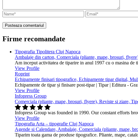
Firme recomandate
Tipografia Tipolitera Cluj Napoca
Ambalaje din carton, Comerciala (pliante, mape, brosuri, flyere)
Am inceput activitatea de tiparire in anul 1997 cu o masina de 
View Profile
Roprint
Echipamente finisari tipografice, Echipamente tipar digital, Mu
Echipamente de tipar și finisare post-tipar | Tipar | Editura - Gr
View Profile
Infopress Group
Comerciala (pliante, mape, brosuri, flyere), Reviste si ziare, Tip
Infopress Group was founded in 1990. Our constant efforts br
View Profile
Tipografia Arta – tipografie Cluj Napoca
Agende si Calendare, Ambalaje, Comerciala (pliante, mape, bros
Tiparim toata gama de produse tipografice. Pliante, mape, cataloa