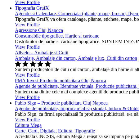
View Profile
Tipografia GrafX
Agende si Calendare, Comerciala (pliante, mape, brosuri, flyere
Tipografia GrafX va ofera cataloage, pliante, etichete, mape, broşur
View Profile
Agressione Cluj Napoca
Consumabile tipografice, Hartie si cartoane
Distribuitor de hartie si cartoane tipografice. SUNTEM IN ZONA
View Profile
Allvelo – Ambalaje si Cutii
Ambalaje, Ambalaje din carton, Ambalaje lux, Cutii din carton
Suntem producatori de cutii din carton, ambalaje din hartie si alt
View Profile
PMA Invest Productie publicitara Cluj Napoca
Agentie de publicitate, Identitate vizuala, Productie publicitara
Suntem una dintre cele mai complexe agentii de productie public
View Profile
Pablo Sign – Productie publicitara Cluj Napoca
Agentie de publicitate, Imprimare afisaj stradal, Indoor & Outdo
Pablo Sign, ca firmă specializată în producția publicitară, s-a n
View Profile
Editura Mega
Carte, Carti, Digitala, Editura, Tipografie
Acreditată CNCSIS, editura Mega a reuşit să se impună pe piaţa 