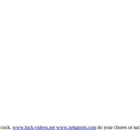
g cock.
www.fuck-videos.net
www.zettaporn.com
do your chores or su