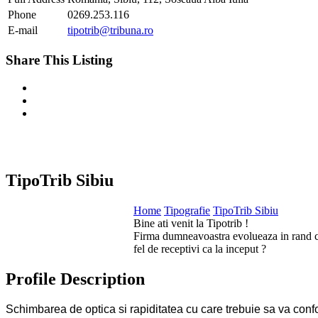
Phone
0269.253.116
E-mail
tipotrib@tribuna.ro
Share This Listing
TipoTrib Sibiu
Home
Tipografie
TipoTrib Sibiu
Bine ati venit la Tipotrib !
Firma dumneavoastra evolueaza in rand cu s
fel de receptivi ca la inceput ?
Profile Description
Schimbarea de optica si rapiditatea cu care trebuie sa va confo