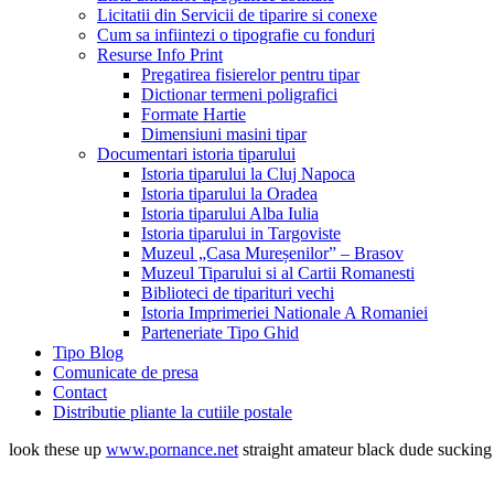
Licitatii din Servicii de tiparire si conexe
Cum sa infiintezi o tipografie cu fonduri
Resurse Info Print
Pregatirea fisierelor pentru tipar
Dictionar termeni poligrafici
Formate Hartie
Dimensiuni masini tipar
Documentari istoria tiparului
Istoria tiparului la Cluj Napoca
Istoria tiparului la Oradea
Istoria tiparului Alba Iulia
Istoria tiparului in Targoviste
Muzeul „Casa Mureșenilor” – Brasov
Muzeul Tiparului si al Cartii Romanesti
Biblioteci de tiparituri vechi
Istoria Imprimeriei Nationale A Romaniei
Parteneriate Tipo Ghid
Tipo Blog
Comunicate de presa
Contact
Distributie pliante la cutiile postale
look these up
www.pornance.net
straight amateur black dude suckin