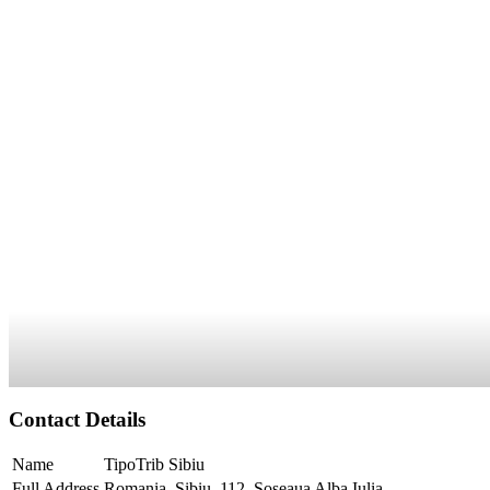
Contact Details
Name
TipoTrib Sibiu
Full Address
Romania, Sibiu, 112, Soseaua Alba Iulia