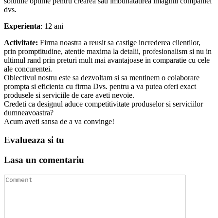
solutiile optime pentru crearea sau imbunatatirea imaginii companiei
dvs.
Experienta
: 12 ani
Activitate:
Firma noastra a reusit sa castige increderea clientilor,
prin promptitudine, atentie maxima la detalii, profesionalism si nu in
ultimul rand prin preturi mult mai avantajoase in comparatie cu cele
ale concurentei.
Obiectivul nostru este sa dezvoltam si sa mentinem o colaborare
prompta si eficienta cu firma Dvs. pentru a va putea oferi exact
produsele si serviciile de care aveti nevoie.
Credeti ca designul aduce competitivitate produselor si serviciilor
dumneavoastra?
Acum aveti sansa de a va convinge!
Evalueaza
si tu
Lasa un
comentariu