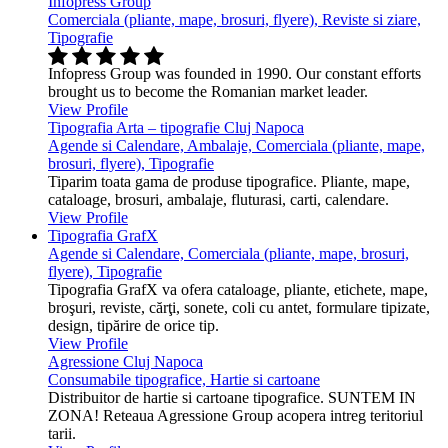
Infopress Group
Comerciala (pliante, mape, brosuri, flyere), Reviste si ziare,
Tipografie
Infopress Group was founded in 1990. Our constant efforts
brought us to become the Romanian market leader.
View Profile
Tipografia Arta – tipografie Cluj Napoca
Agende si Calendare, Ambalaje, Comerciala (pliante, mape,
brosuri, flyere), Tipografie
Tiparim toata gama de produse tipografice. Pliante, mape,
cataloage, brosuri, ambalaje, fluturasi, carti, calendare.
View Profile
Tipografia GrafX
Agende si Calendare, Comerciala (pliante, mape, brosuri,
flyere), Tipografie
Tipografia GrafX va ofera cataloage, pliante, etichete, mape,
broşuri, reviste, cărţi, sonete, coli cu antet, formulare tipizate,
design, tipărire de orice tip.
View Profile
Agressione Cluj Napoca
Consumabile tipografice, Hartie si cartoane
Distribuitor de hartie si cartoane tipografice. SUNTEM IN
ZONA! Reteaua Agressione Group acopera intreg teritoriul
tarii.