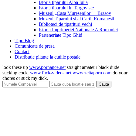
Istoria tiparului Alba Iulia
Istoria tiparului in Targoviste
Muzeul „Casa Mureșenilor” – Brasov
Muzeul Tiparului si al Cartii Romanesti
Biblioteci de tiparituri vechi
Istoria Imprimeriei Nationale A Romaniei
Parteneriate Tipo Ghid
Tipo Blog
Comunicate de presa
Contact
Distributie pliante la cutiile postale
look these up
www.pornance.net
straight amateur black dude
sucking cock.
www.fuck-videos.net
www.zettaporn.com
do your
chores or suck my dick.