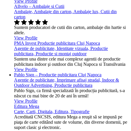
View Profile
Allvelo – Ambalaje si Cutii
Ambalaje, Ambalaje din carton, Ambalaje lux, Cutii din
carton
Suntem producatori de cutii din carton, ambalaje din hartie si
altele.
View Profile
PMA Invest Productie publicitara Cluj Napoca
Agentie de publicitate, Identitate vizuala, Productie
publicitara, Productie si montaj outdoor
Suntem una dintre cele mai complexe agentii de productie
publicitara indoor şi outdoor din Cluj Napoca si Transilvania
View Profile
Pablo Sign – Productie publicitara Cluj Napoca
Agentie de publicitate, Imprimare afisaj stradal, Indoor &
Outdoor Advertising, Productie publicitara
Pablo Sign, ca firmă specializată în producția publicitară, s-a
născut cu mai bine de 20 de ani în urmă!
View Profile
Editura Mega
Carte, Carti, Digitala, Editura, Tipografie
Acreditată CNCSIS, editura Mega a reuşit să se impună pe
piaţa de carte editând sute de volume, din diverse domenii, pe
suport clasic şi electronic.