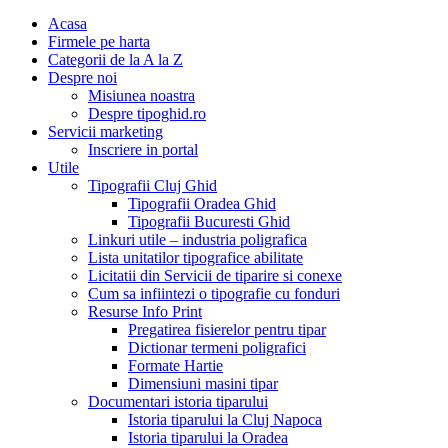
Acasa
Firmele pe harta
Categorii de la A la Z
Despre noi
Misiunea noastra
Despre tipoghid.ro
Servicii marketing
Inscriere in portal
Utile
Tipografii Cluj Ghid
Tipografii Oradea Ghid
Tipografii Bucuresti Ghid
Linkuri utile – industria poligrafica
Lista unitatilor tipografice abilitate
Licitatii din Servicii de tiparire si conexe
Cum sa infiintezi o tipografie cu fonduri
Resurse Info Print
Pregatirea fisierelor pentru tipar
Dictionar termeni poligrafici
Formate Hartie
Dimensiuni masini tipar
Documentari istoria tiparului
Istoria tiparului la Cluj Napoca
Istoria tiparului la Oradea