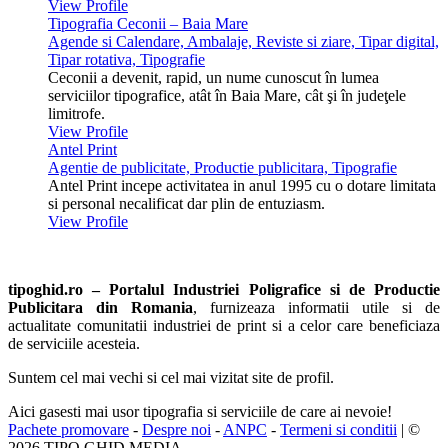
View Profile
Tipografia Ceconii – Baia Mare
Agende si Calendare, Ambalaje, Reviste si ziare, Tipar digital,
Tipar rotativa, Tipografie
Ceconii a devenit, rapid, un nume cunoscut în lumea
serviciilor tipografice, atât în Baia Mare, cât şi în judeţele
limitrofe.
View Profile
Antel Print
Agentie de publicitate, Productie publicitara, Tipografie
Antel Print incepe activitatea in anul 1995 cu o dotare limitata
si personal necalificat dar plin de entuziasm.
View Profile
tipoghid.ro – Portalul Industriei Poligrafice si de Productie
Publicitara din Romania
, furnizeaza informatii utile si de
actualitate comunitatii industriei de print si a celor care beneficiaza
de serviciile acesteia.
Suntem cel mai vechi si cel mai vizitat site de profil.
Aici gasesti mai usor tipografia si serviciile de care ai nevoie!
Pachete promovare
-
Despre noi
-
ANPC
-
Termeni si conditii
| ©
2026 TIPO GHID MEDIA.