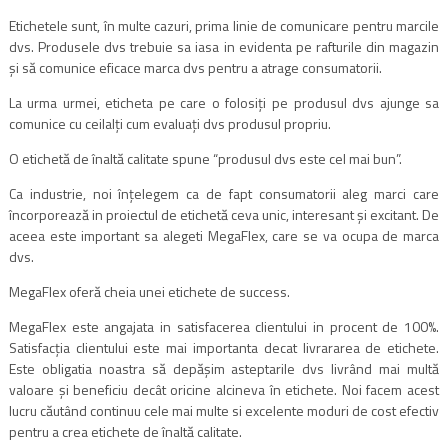
Etichetele sunt, în multe cazuri, prima linie de comunicare pentru marcile
dvs. Produsele dvs trebuie sa iasa in evidenta pe rafturile din magazin
şi să comunice eficace marca dvs pentru a atrage consumatorii.
La urma urmei, eticheta pe care o folosiţi pe produsul dvs ajunge sa
comunice cu ceilalţi cum evaluaţi dvs produsul propriu.
O etichetă de înaltă calitate spune “produsul dvs este cel mai bun”.
Ca industrie, noi înţelegem ca de fapt consumatorii aleg marci care
încorporează in proiectul de etichetă ceva unic, interesant şi excitant. De
aceea este important sa alegeti MegaFlex, care se va ocupa de marca
dvs.
MegaFlex oferă cheia unei etichete de success.
MegaFlex este angajata in satisfacerea clientului in procent de 100%.
Satisfacţia clientului este mai importanta decat livrararea de etichete.
Este obligatia noastra să depăşim asteptarile dvs livrând mai multă
valoare şi beneficiu decât oricine alcineva în etichete. Noi facem acest
lucru căutând continuu cele mai multe si excelente moduri de cost efectiv
pentru a crea etichete de înaltă calitate.