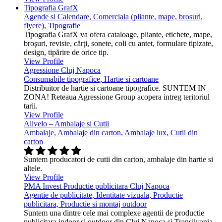
Tipografia GrafX
Agende si Calendare, Comerciala (pliante, mape, brosuri,
flyere), Tipografie
Tipografia GrafX va ofera cataloage, pliante, etichete, mape,
broşuri, reviste, cărţi, sonete, coli cu antet, formulare tipizate,
design, tipărire de orice tip.
View Profile
Agressione Cluj Napoca
Consumabile tipografice, Hartie si cartoane
Distribuitor de hartie si cartoane tipografice. SUNTEM IN
ZONA! Reteaua Agressione Group acopera intreg teritoriul
tarii.
View Profile
Allvelo – Ambalaje si Cutii
Ambalaje, Ambalaje din carton, Ambalaje lux, Cutii din
carton
Suntem producatori de cutii din carton, ambalaje din hartie si
altele.
View Profile
PMA Invest Productie publicitara Cluj Napoca
Agentie de publicitate, Identitate vizuala, Productie
publicitara, Productie si montaj outdoor
Suntem una dintre cele mai complexe agentii de productie
publicitara indoor şi outdoor din Cluj Napoca si Transilvania