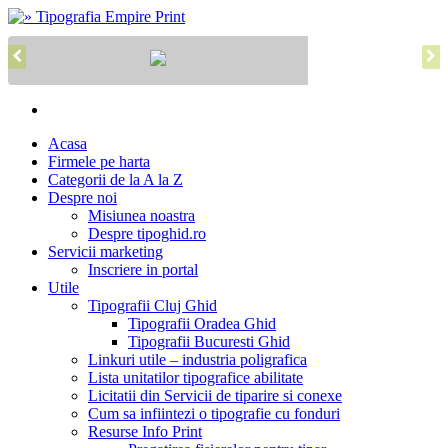
Acasa
Firmele pe harta
Categorii de la A la Z
Despre noi
Misiunea noastra
Despre tipoghid.ro
Servicii marketing
Inscriere in portal
Utile
Tipografii Cluj Ghid
Tipografii Oradea Ghid
Tipografii Bucuresti Ghid
Linkuri utile – industria poligrafica
Lista unitatilor tipografice abilitate
Licitatii din Servicii de tiparire si conexe
Cum sa infiintezi o tipografie cu fonduri
Resurse Info Print