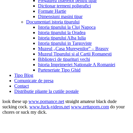
Pregatirea fisierelor pentru tipar
Dictionar termeni poligrafici
Formate Hartie
Dimensiuni masini tipar
Documentari istoria tiparului
Istoria tiparului la Cluj Napoca
Istoria tiparului la Oradea
Istoria tiparului Alba Iulia
Istoria tiparului in Targoviste
Muzeul „Casa Mureșenilor” – Brasov
Muzeul Tiparului si al Cartii Romanesti
Biblioteci de tiparituri vechi
Istoria Imprimeriei Nationale A Romaniei
Parteneriate Tipo Ghid
Tipo Blog
Comunicate de presa
Contact
Distributie pliante la cutiile postale
look these up
www.pornance.net
straight amateur black dude
sucking cock.
www.fuck-videos.net
www.zettaporn.com
do your
chores or suck my dick.