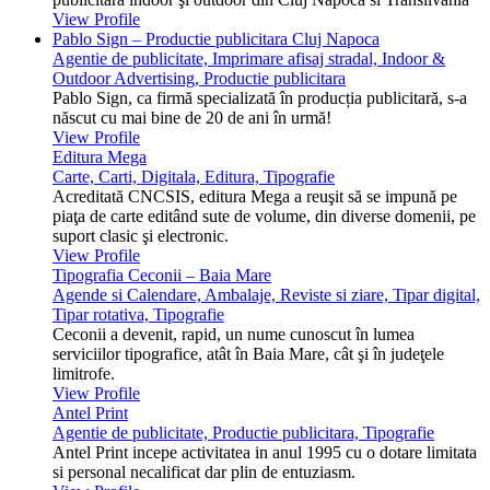
View Profile
Pablo Sign – Productie publicitara Cluj Napoca
Agentie de publicitate, Imprimare afisaj stradal, Indoor &
Outdoor Advertising, Productie publicitara
Pablo Sign, ca firmă specializată în producția publicitară, s-a
născut cu mai bine de 20 de ani în urmă!
View Profile
Editura Mega
Carte, Carti, Digitala, Editura, Tipografie
Acreditată CNCSIS, editura Mega a reuşit să se impună pe
piaţa de carte editând sute de volume, din diverse domenii, pe
suport clasic şi electronic.
View Profile
Tipografia Ceconii – Baia Mare
Agende si Calendare, Ambalaje, Reviste si ziare, Tipar digital,
Tipar rotativa, Tipografie
Ceconii a devenit, rapid, un nume cunoscut în lumea
serviciilor tipografice, atât în Baia Mare, cât şi în judeţele
limitrofe.
View Profile
Antel Print
Agentie de publicitate, Productie publicitara, Tipografie
Antel Print incepe activitatea in anul 1995 cu o dotare limitata
si personal necalificat dar plin de entuziasm.