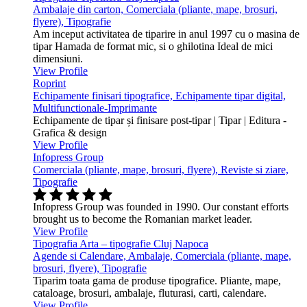
Ambalaje din carton, Comerciala (pliante, mape, brosuri,
flyere), Tipografie
Am inceput activitatea de tiparire in anul 1997 cu o masina de
tipar Hamada de format mic, si o ghilotina Ideal de mici
dimensiuni.
View Profile
Roprint
Echipamente finisari tipografice, Echipamente tipar digital,
Multifunctionale-Imprimante
Echipamente de tipar și finisare post-tipar | Tipar | Editura -
Grafica & design
View Profile
Infopress Group
Comerciala (pliante, mape, brosuri, flyere), Reviste si ziare,
Tipografie
Infopress Group was founded in 1990. Our constant efforts
brought us to become the Romanian market leader.
View Profile
Tipografia Arta – tipografie Cluj Napoca
Agende si Calendare, Ambalaje, Comerciala (pliante, mape,
brosuri, flyere), Tipografie
Tiparim toata gama de produse tipografice. Pliante, mape,
cataloage, brosuri, ambalaje, fluturasi, carti, calendare.
View Profile