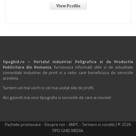
View Profile
tipoghid.ro – Portalul Industriei Poligrafice si de Productie
Publicitara din Romania
, furnizeaza informatii utile si de actualitate
comunitatii industriei de print si a celor care beneficiaza de serviciile
acesteia.
Suntem cel mai vechi si cel mai vizitat site de profil.
Aici gasesti mai usor tipografia si serviciile de care ai nevoie!
Pachete promovare
-
Despre noi
-
ANPC
-
Termeni si conditii
| © 2026
TIPO GHID MEDIA.