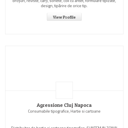
broşuri, reviste, cărţi, sonete, coli cu antet, formulare tipizate,
design, tipărire de orice tip.
View Profile
Agressione Cluj Napoca
Consumabile tipografice, Hartie si cartoane
Distribuitor de hartie si cartoane tipografice. SUNTEM IN ZONA!