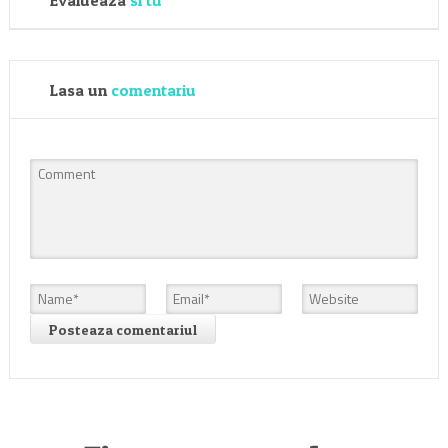
Evalueaza
si tu
Lasa un
comentariu