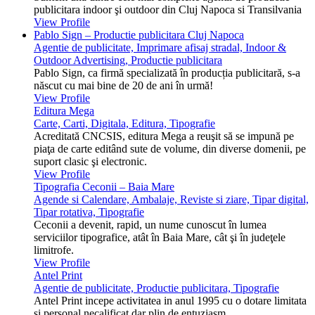
publicitara indoor şi outdoor din Cluj Napoca si Transilvania
View Profile
Pablo Sign – Productie publicitara Cluj Napoca
Agentie de publicitate, Imprimare afisaj stradal, Indoor &
Outdoor Advertising, Productie publicitara
Pablo Sign, ca firmă specializată în producția publicitară, s-a
născut cu mai bine de 20 de ani în urmă!
View Profile
Editura Mega
Carte, Carti, Digitala, Editura, Tipografie
Acreditată CNCSIS, editura Mega a reuşit să se impună pe
piaţa de carte editând sute de volume, din diverse domenii, pe
suport clasic şi electronic.
View Profile
Tipografia Ceconii – Baia Mare
Agende si Calendare, Ambalaje, Reviste si ziare, Tipar digital,
Tipar rotativa, Tipografie
Ceconii a devenit, rapid, un nume cunoscut în lumea
serviciilor tipografice, atât în Baia Mare, cât şi în judeţele
limitrofe.
View Profile
Antel Print
Agentie de publicitate, Productie publicitara, Tipografie
Antel Print incepe activitatea in anul 1995 cu o dotare limitata
si personal necalificat dar plin de entuziasm.