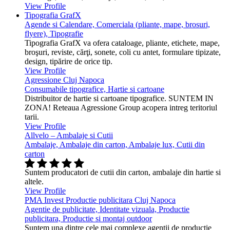
View Profile
Tipografia GrafX
Agende si Calendare, Comerciala (pliante, mape, brosuri,
flyere), Tipografie
Tipografia GrafX va ofera cataloage, pliante, etichete, mape,
broşuri, reviste, cărţi, sonete, coli cu antet, formulare tipizate,
design, tipărire de orice tip.
View Profile
Agressione Cluj Napoca
Consumabile tipografice, Hartie si cartoane
Distribuitor de hartie si cartoane tipografice. SUNTEM IN
ZONA! Reteaua Agressione Group acopera intreg teritoriul
tarii.
View Profile
Allvelo – Ambalaje si Cutii
Ambalaje, Ambalaje din carton, Ambalaje lux, Cutii din
carton
Suntem producatori de cutii din carton, ambalaje din hartie si
altele.
View Profile
PMA Invest Productie publicitara Cluj Napoca
Agentie de publicitate, Identitate vizuala, Productie
publicitara, Productie si montaj outdoor
Suntem una dintre cele mai complexe agentii de productie