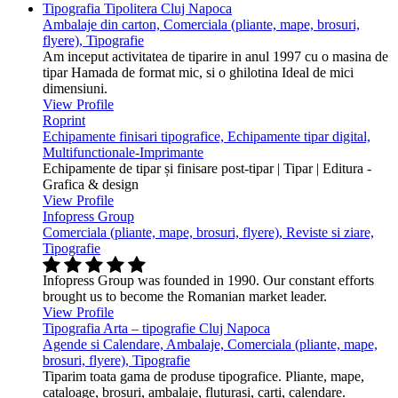
Tipografia Tipolitera Cluj Napoca
Ambalaje din carton, Comerciala (pliante, mape, brosuri,
flyere), Tipografie
Am inceput activitatea de tiparire in anul 1997 cu o masina de
tipar Hamada de format mic, si o ghilotina Ideal de mici
dimensiuni.
View Profile
Roprint
Echipamente finisari tipografice, Echipamente tipar digital,
Multifunctionale-Imprimante
Echipamente de tipar și finisare post-tipar | Tipar | Editura -
Grafica & design
View Profile
Infopress Group
Comerciala (pliante, mape, brosuri, flyere), Reviste si ziare,
Tipografie
Infopress Group was founded in 1990. Our constant efforts
brought us to become the Romanian market leader.
View Profile
Tipografia Arta – tipografie Cluj Napoca
Agende si Calendare, Ambalaje, Comerciala (pliante, mape,
brosuri, flyere), Tipografie
Tiparim toata gama de produse tipografice. Pliante, mape,
cataloage, brosuri, ambalaje, fluturasi, carti, calendare.