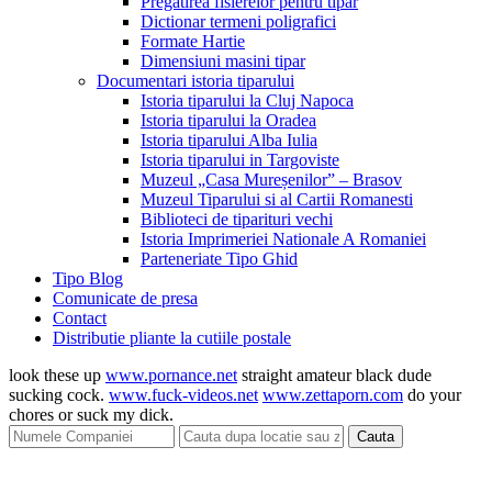
Pregatirea fisierelor pentru tipar
Dictionar termeni poligrafici
Formate Hartie
Dimensiuni masini tipar
Documentari istoria tiparului
Istoria tiparului la Cluj Napoca
Istoria tiparului la Oradea
Istoria tiparului Alba Iulia
Istoria tiparului in Targoviste
Muzeul „Casa Mureșenilor” – Brasov
Muzeul Tiparului si al Cartii Romanesti
Biblioteci de tiparituri vechi
Istoria Imprimeriei Nationale A Romaniei
Parteneriate Tipo Ghid
Tipo Blog
Comunicate de presa
Contact
Distributie pliante la cutiile postale
look these up
www.pornance.net
straight amateur black dude
sucking cock.
www.fuck-videos.net
www.zettaporn.com
do your
chores or suck my dick.