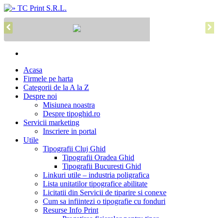
Acasa
Firmele pe harta
Categorii de la A la Z
Despre noi
Misiunea noastra
Despre tipoghid.ro
Servicii marketing
Inscriere in portal
Utile
Tipografii Cluj Ghid
Tipografii Oradea Ghid
Tipografii Bucuresti Ghid
Linkuri utile – industria poligrafica
Lista unitatilor tipografice abilitate
Licitatii din Servicii de tiparire si conexe
Cum sa infiintezi o tipografie cu fonduri
Resurse Info Print