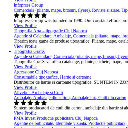
Infopress Group
Comerciala (pliante, mape, brosuri, flyere), Reviste si ziare, Tip
Infopress Group was founded in 1990. Our constant efforts br
View Profile
Tipografia Arta – tipografie Cluj Napoca
Agende si Calendare, Ambalaje, Comerciala (pliante, mape, bros
Tiparim toata gama de produse tipografice. Pliante, mape, cataloa
View Profile
Tipografia GrafX
Agende si Calendare, Comerciala (pliante, mape, brosuri, flyere
Tipografia GrafX va ofera cataloage, pliante, etichete, mape, broşur
View Profile
Agressione Cluj Napoca
Consumabile tipografice, Hartie si cartoane
Distribuitor de hartie si cartoane tipografice. SUNTEM IN ZONA
View Profile
Allvelo – Ambalaje si Cutii
Ambalaje, Ambalaje din carton, Ambalaje lux, Cutii din carton
Suntem producatori de cutii din carton, ambalaje din hartie si alt
View Profile
PMA Invest Productie publicitara Cluj Napoca
Agentie de publicitate, Identitate vizuala, Productie publicitara