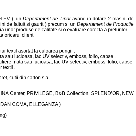
OLEV ), un
Departament de Tipar
avand in dotare 2 masini de
i de faltuit si gaurit ) precum si un
Departament de Productie
a unor produse de calitate si o evaluare corecta a preturilor.
a oricarui client.
nur textil asortat la culoarea pungii .
ata sau lucioasa, lac UV selectiv, emboss, folio, capse .
stifiere mata sau lucioasa, lac UV selectiv, emboss, folio, capse.
textil .
ret, cutii din carton s.a.
A Center, PRIVILEGE, B&B Collection, SPLEND’OR, NEW
U, DAN COMA, ELLEGANZA )
ng)