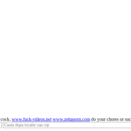
g cock.
www.fuck-videos.net
www.zettaporn.com
do your chores or su