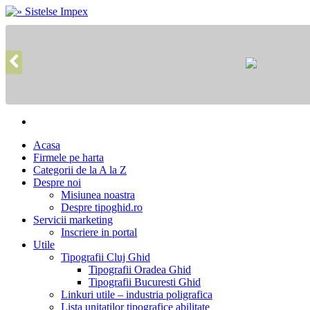
Acasa
Firmele pe harta
Categorii de la A la Z
Despre noi
Misiunea noastra
Despre tipoghid.ro
Servicii marketing
Inscriere in portal
Utile
Tipografii Cluj Ghid
Tipografii Oradea Ghid
Tipografii Bucuresti Ghid
Linkuri utile – industria poligrafica
Lista unitatilor tipografice abilitate