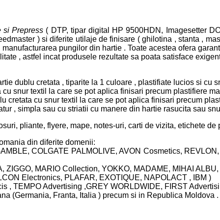
 si Prepress
( DTP, tipar digital HP 9500HDN, Imagesetter D
er ) si diferite utilaje de finisare ( ghilotina , stanta , masin
 manufacturarea pungilor din hartie . Toate acestea ofera garanti
itate , astfel incat produsele rezultate sa poata satisface exigent
ie dublu cretata , tiparite la 1 culoare , plastifiate lucios si cu s
cu snur textil la care se pot aplica finisari precum plastifiere m
u cretata cu snur textil la care se pot aplica finisari precum pla
atur , simpla sau cu striatii cu manere din hartie rasucita sau snur 
suri, pliante, flyere, mape, notes-uri, carti de vizita, etichete de p
omania din diferite domenii:
AMBLE, COLGATE PALMOLIVE, AVON Cosmetics, REVLON, IN
, ZIGGO, MARIO Collection, YOKKO, MADAME, MIHAI ALB
CON Electronics, PLAFAR, EXOTIQUE, NAPOLACT , IBM )
is , TEMPO Advertising ,GREY WORLDWIDE, FIRST Advertisi
a (Germania, Franta, Italia ) precum si in Republica Moldova .