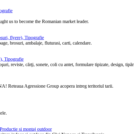
ografie
ought us to become the Romanian market leader.
uri, flyere), Tipografie
ge, brosuri, ambalaje, fluturasi, carti, calendare.
), Tipografie
i, reviste, cărţi, sonete, coli cu antet, formulare tipizate, design, tipări
! Reteaua Agressione Group acopera intreg teritoriul tarii.
ele.
, Productie si montaj outdoor