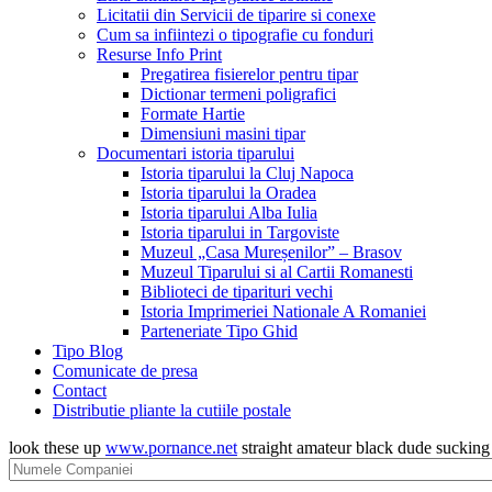
Licitatii din Servicii de tiparire si conexe
Cum sa infiintezi o tipografie cu fonduri
Resurse Info Print
Pregatirea fisierelor pentru tipar
Dictionar termeni poligrafici
Formate Hartie
Dimensiuni masini tipar
Documentari istoria tiparului
Istoria tiparului la Cluj Napoca
Istoria tiparului la Oradea
Istoria tiparului Alba Iulia
Istoria tiparului in Targoviste
Muzeul „Casa Mureșenilor” – Brasov
Muzeul Tiparului si al Cartii Romanesti
Biblioteci de tiparituri vechi
Istoria Imprimeriei Nationale A Romaniei
Parteneriate Tipo Ghid
Tipo Blog
Comunicate de presa
Contact
Distributie pliante la cutiile postale
look these up
www.pornance.net
straight amateur black dude suckin