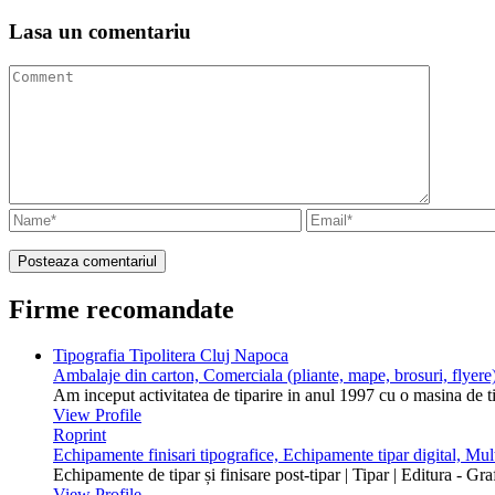
Lasa un
comentariu
Firme recomandate
Tipografia Tipolitera Cluj Napoca
Ambalaje din carton, Comerciala (pliante, mape, brosuri, flyere)
Am inceput activitatea de tiparire in anul 1997 cu o masina de 
View Profile
Roprint
Echipamente finisari tipografice, Echipamente tipar digital, Mu
Echipamente de tipar și finisare post-tipar | Tipar | Editura - Gr
View Profile