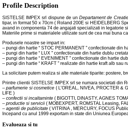
Profile Description
SISTELSE IMPEX srl
dispune de un
Departament de Creatie
tipar, in format 50 x 70cm ( Roland 200E si HEIDELBERG Speedmast
avand in componenta 74 de angajati specializati in legatorie si
Materiile prime si materialele utilizate sunt de cea mai buna cal
Produsele noastre se impart in:
– pungi din hartie
“ STOC PERMANENT ”
confectionate din hart
– pungi din hartie
“ LUX ”
confectionate din hartie dublu cretata 
– pungi din hartie
“ EVENIMENT ”
confectionate din hartie dubl
– pungi din hartie
“ KRAFT ”
realizate din hartie kraft alb sau n
La solicitare putem realiza si alte materiale tiparite: postere, bro
Printre clientii
SISTELSE IMPEX srl
se numara societati din R
–
parfumerie si cosmetice
( L’OREAL, NIVEA, PROCTER & G
LIFE )
–
confectii si incaltaminte
( BIGOTTI, DINASTY, AGNES TOMA
–
productie si servicii
( MOBEXPERT, ROMSTAL Leasing, FAL
–
agentii de publicitate
( VITRINA , MERCURY, FOCUS Public
Incepand cu anul 1999 exportam in state din Uniunea European
Evalueaza
si tu