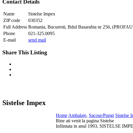
Contact Details
Name
Sistelse Impex
ZIP code
030352
Full Address
Romania, Bucuresti, Bdul Basarabia nr 256, (PR
Phone
021-325.0095
E-mail
send mail
Share This Listing
Sistelse Impex
Home
Ambalaje
,
Sacose/Pungi
Sistelse 
Bine ati venit la pagina Sistelse
Infiintata in anul 1993, SISTELSE IMPEX s