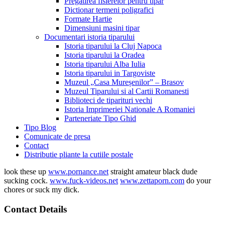
Pregatirea fisierelor pentru tipar
Dictionar termeni poligrafici
Formate Hartie
Dimensiuni masini tipar
Documentari istoria tiparului
Istoria tiparului la Cluj Napoca
Istoria tiparului la Oradea
Istoria tiparului Alba Iulia
Istoria tiparului in Targoviste
Muzeul „Casa Mureșenilor” – Brasov
Muzeul Tiparului si al Cartii Romanesti
Biblioteci de tiparituri vechi
Istoria Imprimeriei Nationale A Romaniei
Parteneriate Tipo Ghid
Tipo Blog
Comunicate de presa
Contact
Distributie pliante la cutiile postale
look these up
www.pornance.net
straight amateur black dude
sucking cock.
www.fuck-videos.net
www.zettaporn.com
do your
chores or suck my dick.
Contact Details