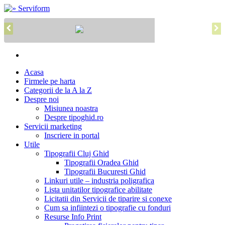
Acasa
Firmele pe harta
Categorii de la A la Z
Despre noi
Misiunea noastra
Despre tipoghid.ro
Servicii marketing
Inscriere in portal
Utile
Tipografii Cluj Ghid
Tipografii Oradea Ghid
Tipografii Bucuresti Ghid
Linkuri utile – industria poligrafica
Lista unitatilor tipografice abilitate
Licitatii din Servicii de tiparire si conexe
Cum sa infiintezi o tipografie cu fonduri
Resurse Info Print