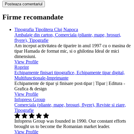
Firme recomandate
Tipografia Tipolitera Cluj Napoca
Ambalaje din carton, Comerciala (pliante, mape, brosuri,
flyere), Tipografie
Am inceput activitatea de tiparire in anul 1997 cu o masina de
tipar Hamada de format mic, si o ghilotina Ideal de mici
dimensiuni.
View Profile
Roprint
Echipamente finisari tipografice, Echipamente tipar digital,
Multifunctionale-Imprimante
Echipamente de tipar și finisare post-tipar | Tipar | Editura -
Grafica & design
View Profile
Infopress Group
Comerciala (pliante, mape, brosuri, flyere), Reviste si ziare,
Tipografie
Infopress Group was founded in 1990. Our constant efforts
brought us to become the Romanian market leader.
View Profile