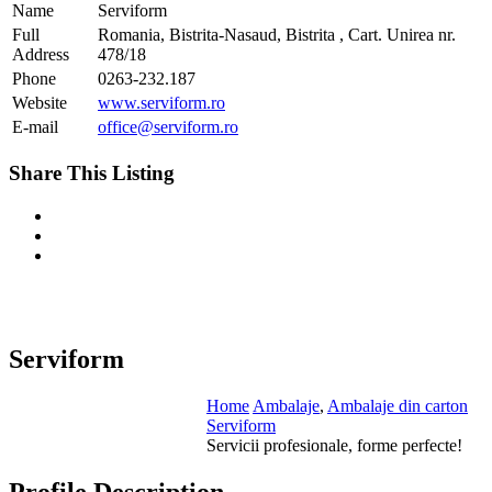
Name
Serviform
Full
Romania, Bistrita-Nasaud, Bistrita , Cart. Unirea nr.
Address
478/18
Phone
0263-232.187
Website
www.serviform.ro
E-mail
office@serviform.ro
Share This Listing
Serviform
Home
Ambalaje
,
Ambalaje din carton
Serviform
Servicii profesionale, forme perfecte!
Profile Description