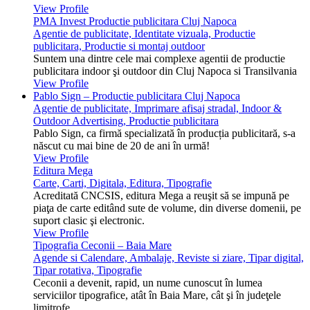
View Profile
PMA Invest Productie publicitara Cluj Napoca
Agentie de publicitate, Identitate vizuala, Productie
publicitara, Productie si montaj outdoor
Suntem una dintre cele mai complexe agentii de productie
publicitara indoor şi outdoor din Cluj Napoca si Transilvania
View Profile
Pablo Sign – Productie publicitara Cluj Napoca
Agentie de publicitate, Imprimare afisaj stradal, Indoor &
Outdoor Advertising, Productie publicitara
Pablo Sign, ca firmă specializată în producția publicitară, s-a
născut cu mai bine de 20 de ani în urmă!
View Profile
Editura Mega
Carte, Carti, Digitala, Editura, Tipografie
Acreditată CNCSIS, editura Mega a reuşit să se impună pe
piaţa de carte editând sute de volume, din diverse domenii, pe
suport clasic şi electronic.
View Profile
Tipografia Ceconii – Baia Mare
Agende si Calendare, Ambalaje, Reviste si ziare, Tipar digital,
Tipar rotativa, Tipografie
Ceconii a devenit, rapid, un nume cunoscut în lumea
serviciilor tipografice, atât în Baia Mare, cât şi în judeţele
limitrofe.