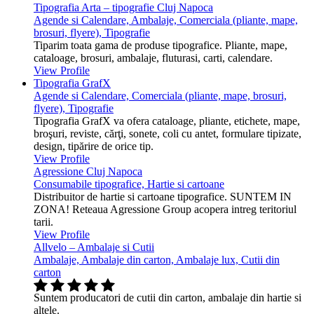
Tipografia Arta – tipografie Cluj Napoca
Agende si Calendare, Ambalaje, Comerciala (pliante, mape,
brosuri, flyere), Tipografie
Tiparim toata gama de produse tipografice. Pliante, mape,
cataloage, brosuri, ambalaje, fluturasi, carti, calendare.
View Profile
Tipografia GrafX
Agende si Calendare, Comerciala (pliante, mape, brosuri,
flyere), Tipografie
Tipografia GrafX va ofera cataloage, pliante, etichete, mape,
broşuri, reviste, cărţi, sonete, coli cu antet, formulare tipizate,
design, tipărire de orice tip.
View Profile
Agressione Cluj Napoca
Consumabile tipografice, Hartie si cartoane
Distribuitor de hartie si cartoane tipografice. SUNTEM IN
ZONA! Reteaua Agressione Group acopera intreg teritoriul
tarii.
View Profile
Allvelo – Ambalaje si Cutii
Ambalaje, Ambalaje din carton, Ambalaje lux, Cutii din
carton
Suntem producatori de cutii din carton, ambalaje din hartie si
altele.