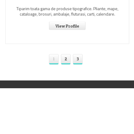
Tiparim toata gama de produse tipografice. Pliante, mape,
cataloage, brosuri, ambalaje, fluturasi, carti, calendare.
View Profile
1
2
3
tipoghid.ro – Portalul Industriei Poligrafice si de Productie