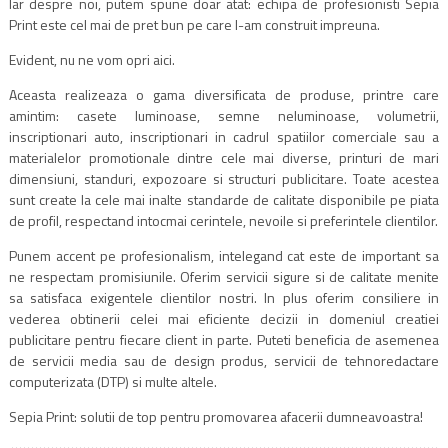
Iar despre noi, putem spune doar atat: echipa de profesionisti Sepia
Print este cel mai de pret bun pe care l-am construit impreuna.
Evident, nu ne vom opri aici.
Aceasta realizeaza o gama diversificata de produse, printre care
amintim: casete luminoase, semne neluminoase, volumetrii,
inscriptionari auto, inscriptionari in cadrul spatiilor comerciale sau a
materialelor promotionale dintre cele mai diverse, printuri de mari
dimensiuni, standuri, expozoare si structuri publicitare. Toate acestea
sunt create la cele mai inalte standarde de calitate disponibile pe piata
de profil, respectand intocmai cerintele, nevoile si preferintele clientilor.
Punem accent pe profesionalism, intelegand cat este de important sa
ne respectam promisiunile. Oferim servicii sigure si de calitate menite
sa satisfaca exigentele clientilor nostri. In plus oferim consiliere in
vederea obtinerii celei mai eficiente decizii in domeniul creatiei
publicitare pentru fiecare client in parte. Puteti beneficia de asemenea
de servicii media sau de design produs, servicii de tehnoredactare
computerizata (DTP) si multe altele.
Sepia Print: solutii de top pentru promovarea afacerii dumneavoastra!