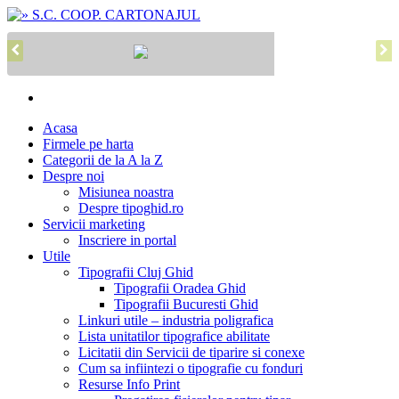
Acasa
Firmele pe harta
Categorii de la A la Z
Despre noi
Misiunea noastra
Despre tipoghid.ro
Servicii marketing
Inscriere in portal
Utile
Tipografii Cluj Ghid
Tipografii Oradea Ghid
Tipografii Bucuresti Ghid
Linkuri utile – industria poligrafica
Lista unitatilor tipografice abilitate
Licitatii din Servicii de tiparire si conexe
Cum sa infiintezi o tipografie cu fonduri
Resurse Info Print