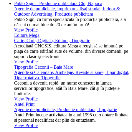
Pablo Sign – Productie publicitara Cluj Napoca
Agentie de publicitate, Imprimare afisaj stradal, Indoor &
Outdoor Advertising, Productie publicitara
Pablo Sign, ca firmă specializată în producția publicitară, s-a
născut cu mai bine de 20 de ani în urmă!
View Profile
Editura Mega
Carte, Carti, Digitala, Editura, Tipografie
Acreditată CNCSIS, editura Mega a reuşit să se impună pe
piaţa de carte editând sute de volume, din diverse domenii, pe
suport clasic şi electronic.
View Profile
Tipografia Ceconii – Baia Mare
Agende si Calendare, Ambalaje, Reviste si ziare, Tipar digital,
Tipar rotativa, Tipografie
Ceconii a devenit, rapid, un nume cunoscut în lumea
serviciilor tipografice, atât în Baia Mare, cât şi în judeţele
limitrofe.
View Profile
Antel Print
Agentie de publicitate, Productie publicitara, Tipografie
Antel Print incepe activitatea in anul 1995 cu o dotare limitata
si personal necalificat dar plin de entuziasm.
View Profile