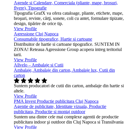
Agende si Calendare, Comerciala (pliante, mape, brosuri,
flyere), Tipografie
Tipografia GrafX va ofera cataloage, pliante, etichete, mape,
broşuri, reviste, cărţi, sonete, coli cu antet, formulare tipizate,
design, tipărire de orice tip.
View Profile
Agressione Cluj Napoca
Consumabile tipografice, Hartie si cartoane
Distribuitor de hartie si cartoane tipografice. SUNTEM IN
ZONA! Reteaua Agressione Group acopera intreg teritoriul
tarii.
View Profile
Allvelo – Ambalaje si Cutii
Ambalaje, Ambalaje din carton, Ambalaje lux, Cutii din
carton
Suntem producatori de cutii din carton, ambalaje din hartie si
altele.
View Profile
PMA Invest Productie publicitara Cluj Napoca
Agentie de publicitate, Identitate vizuala, Productie
publicitara, Productie si montaj outdoor
Suntem una dintre cele mai complexe agentii de productie
publicitara indoor şi outdoor din Cluj Napoca si Transilvania
View Profile