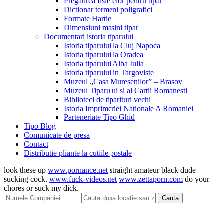
Pregatirea fisierelor pentru tipar
Dictionar termeni poligrafici
Formate Hartie
Dimensiuni masini tipar
Documentari istoria tiparului
Istoria tiparului la Cluj Napoca
Istoria tiparului la Oradea
Istoria tiparului Alba Iulia
Istoria tiparului in Targoviste
Muzeul „Casa Mureșenilor” – Brasov
Muzeul Tiparului si al Cartii Romanesti
Biblioteci de tiparituri vechi
Istoria Imprimeriei Nationale A Romaniei
Parteneriate Tipo Ghid
Tipo Blog
Comunicate de presa
Contact
Distributie pliante la cutiile postale
look these up
www.pornance.net
straight amateur black dude
sucking cock.
www.fuck-videos.net
www.zettaporn.com
do your
chores or suck my dick.