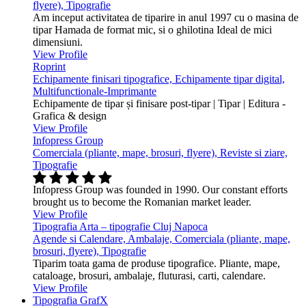
flyere), Tipografie
Am inceput activitatea de tiparire in anul 1997 cu o masina de
tipar Hamada de format mic, si o ghilotina Ideal de mici
dimensiuni.
View Profile
Roprint
Echipamente finisari tipografice, Echipamente tipar digital,
Multifunctionale-Imprimante
Echipamente de tipar și finisare post-tipar | Tipar | Editura -
Grafica & design
View Profile
Infopress Group
Comerciala (pliante, mape, brosuri, flyere), Reviste si ziare,
Tipografie
Infopress Group was founded in 1990. Our constant efforts
brought us to become the Romanian market leader.
View Profile
Tipografia Arta – tipografie Cluj Napoca
Agende si Calendare, Ambalaje, Comerciala (pliante, mape,
brosuri, flyere), Tipografie
Tiparim toata gama de produse tipografice. Pliante, mape,
cataloage, brosuri, ambalaje, fluturasi, carti, calendare.
View Profile
Tipografia GrafX