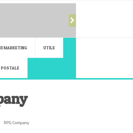
II MARKETING
UTILE
E POSTALE
pany
RPG Company