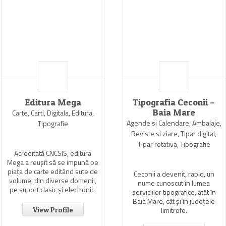
Editura Mega
Tipografia Ceconii –
Baia Mare
Carte, Carti, Digitala, Editura,
Agende si Calendare, Ambalaje,
Tipografie
Reviste si ziare, Tipar digital,
Tipar rotativa, Tipografie
Acreditată CNCSIS, editura
Mega a reuşit să se impună pe
piaţa de carte editând sute de
Ceconii a devenit, rapid, un
volume, din diverse domenii,
nume cunoscut în lumea
pe suport clasic şi electronic.
serviciilor tipografice, atât în
Baia Mare, cât şi în judeţele
limitrofe.
View Profile