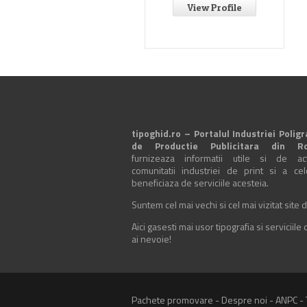
View Profile
tipoghid.ro – Portalul Industriei Poligr
de Productie Publicitara din R
furnizeaza informatii utile si de actu
comunitatii industriei de print si a ce
beneficiaza de serviciile acesteia.
Suntem cel mai vechi si cel mai vizitat site d
Aici gasesti mai usor tipografia si serviciile
ai nevoie!
Pachete promovare
-
Despre noi
-
ANPC
-