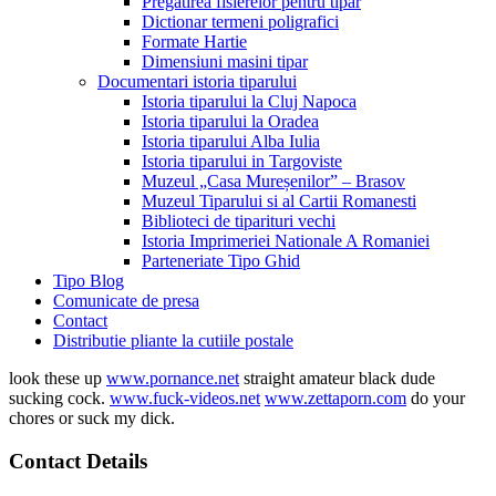
Pregatirea fisierelor pentru tipar
Dictionar termeni poligrafici
Formate Hartie
Dimensiuni masini tipar
Documentari istoria tiparului
Istoria tiparului la Cluj Napoca
Istoria tiparului la Oradea
Istoria tiparului Alba Iulia
Istoria tiparului in Targoviste
Muzeul „Casa Mureșenilor” – Brasov
Muzeul Tiparului si al Cartii Romanesti
Biblioteci de tiparituri vechi
Istoria Imprimeriei Nationale A Romaniei
Parteneriate Tipo Ghid
Tipo Blog
Comunicate de presa
Contact
Distributie pliante la cutiile postale
look these up
www.pornance.net
straight amateur black dude
sucking cock.
www.fuck-videos.net
www.zettaporn.com
do your
chores or suck my dick.
Contact Details