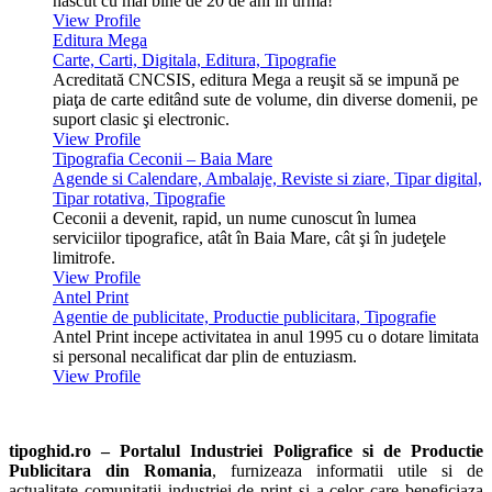
născut cu mai bine de 20 de ani în urmă!
View Profile
Editura Mega
Carte, Carti, Digitala, Editura, Tipografie
Acreditată CNCSIS, editura Mega a reuşit să se impună pe
piaţa de carte editând sute de volume, din diverse domenii, pe
suport clasic şi electronic.
View Profile
Tipografia Ceconii – Baia Mare
Agende si Calendare, Ambalaje, Reviste si ziare, Tipar digital,
Tipar rotativa, Tipografie
Ceconii a devenit, rapid, un nume cunoscut în lumea
serviciilor tipografice, atât în Baia Mare, cât şi în judeţele
limitrofe.
View Profile
Antel Print
Agentie de publicitate, Productie publicitara, Tipografie
Antel Print incepe activitatea in anul 1995 cu o dotare limitata
si personal necalificat dar plin de entuziasm.
View Profile
tipoghid.ro – Portalul Industriei Poligrafice si de Productie
Publicitara din Romania
, furnizeaza informatii utile si de
actualitate comunitatii industriei de print si a celor care beneficiaza