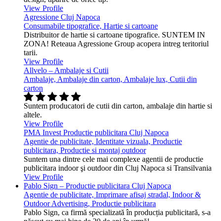
View Profile
Agressione Cluj Napoca
Consumabile tipografice, Hartie si cartoane
Distribuitor de hartie si cartoane tipografice. SUNTEM IN
ZONA! Reteaua Agressione Group acopera intreg teritoriul
tarii.
View Profile
Allvelo – Ambalaje si Cutii
Ambalaje, Ambalaje din carton, Ambalaje lux, Cutii din
carton
Suntem producatori de cutii din carton, ambalaje din hartie si
altele.
View Profile
PMA Invest Productie publicitara Cluj Napoca
Agentie de publicitate, Identitate vizuala, Productie
publicitara, Productie si montaj outdoor
Suntem una dintre cele mai complexe agentii de productie
publicitara indoor şi outdoor din Cluj Napoca si Transilvania
View Profile
Pablo Sign – Productie publicitara Cluj Napoca
Agentie de publicitate, Imprimare afisaj stradal, Indoor &
Outdoor Advertising, Productie publicitara
Pablo Sign, ca firmă specializată în producția publicitară, s-a