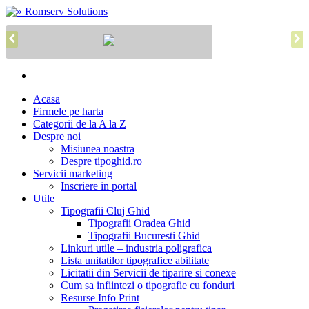
Acasa
Firmele pe harta
Categorii de la A la Z
Despre noi
Misiunea noastra
Despre tipoghid.ro
Servicii marketing
Inscriere in portal
Utile
Tipografii Cluj Ghid
Tipografii Oradea Ghid
Tipografii Bucuresti Ghid
Linkuri utile – industria poligrafica
Lista unitatilor tipografice abilitate
Licitatii din Servicii de tiparire si conexe
Cum sa infiintezi o tipografie cu fonduri
Resurse Info Print