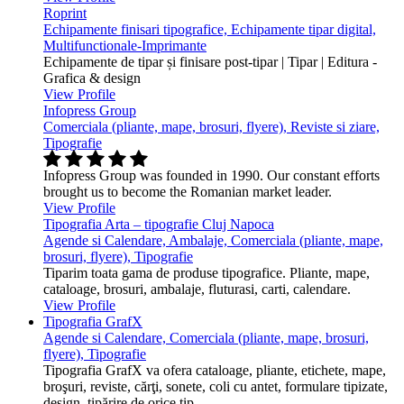
Roprint
Echipamente finisari tipografice, Echipamente tipar digital,
Multifunctionale-Imprimante
Echipamente de tipar și finisare post-tipar | Tipar | Editura -
Grafica & design
View Profile
Infopress Group
Comerciala (pliante, mape, brosuri, flyere), Reviste si ziare,
Tipografie
Infopress Group was founded in 1990. Our constant efforts
brought us to become the Romanian market leader.
View Profile
Tipografia Arta – tipografie Cluj Napoca
Agende si Calendare, Ambalaje, Comerciala (pliante, mape,
brosuri, flyere), Tipografie
Tiparim toata gama de produse tipografice. Pliante, mape,
cataloage, brosuri, ambalaje, fluturasi, carti, calendare.
View Profile
Tipografia GrafX
Agende si Calendare, Comerciala (pliante, mape, brosuri,
flyere), Tipografie
Tipografia GrafX va ofera cataloage, pliante, etichete, mape,
broşuri, reviste, cărţi, sonete, coli cu antet, formulare tipizate,
design, tipărire de orice tip.