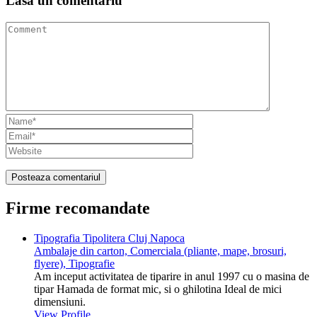
Lasa un
comentariu
Firme recomandate
Tipografia Tipolitera Cluj Napoca
Ambalaje din carton, Comerciala (pliante, mape, brosuri,
flyere), Tipografie
Am inceput activitatea de tiparire in anul 1997 cu o masina de
tipar Hamada de format mic, si o ghilotina Ideal de mici
dimensiuni.
View Profile