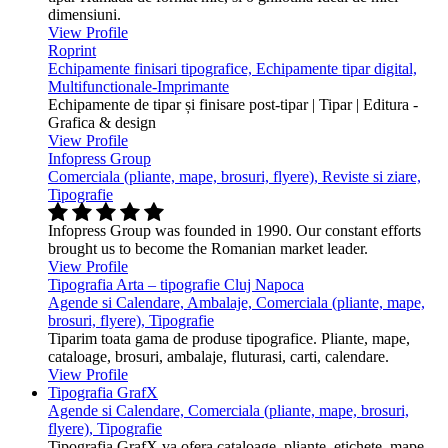
dimensiuni.
View Profile
Roprint
Echipamente finisari tipografice, Echipamente tipar digital,
Multifunctionale-Imprimante
Echipamente de tipar și finisare post-tipar | Tipar | Editura -
Grafica & design
View Profile
Infopress Group
Comerciala (pliante, mape, brosuri, flyere), Reviste si ziare,
Tipografie
Infopress Group was founded in 1990. Our constant efforts
brought us to become the Romanian market leader.
View Profile
Tipografia Arta – tipografie Cluj Napoca
Agende si Calendare, Ambalaje, Comerciala (pliante, mape,
brosuri, flyere), Tipografie
Tiparim toata gama de produse tipografice. Pliante, mape,
cataloage, brosuri, ambalaje, fluturasi, carti, calendare.
View Profile
Tipografia GrafX
Agende si Calendare, Comerciala (pliante, mape, brosuri,
flyere), Tipografie
Tipografia GrafX va ofera cataloage, pliante, etichete, mape,