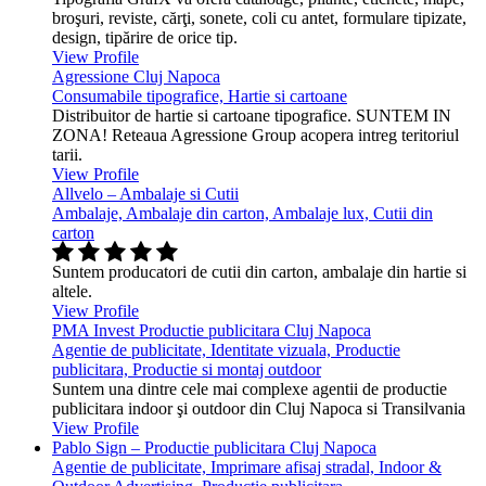
broşuri, reviste, cărţi, sonete, coli cu antet, formulare tipizate,
design, tipărire de orice tip.
View Profile
Agressione Cluj Napoca
Consumabile tipografice, Hartie si cartoane
Distribuitor de hartie si cartoane tipografice. SUNTEM IN
ZONA! Reteaua Agressione Group acopera intreg teritoriul
tarii.
View Profile
Allvelo – Ambalaje si Cutii
Ambalaje, Ambalaje din carton, Ambalaje lux, Cutii din
carton
Suntem producatori de cutii din carton, ambalaje din hartie si
altele.
View Profile
PMA Invest Productie publicitara Cluj Napoca
Agentie de publicitate, Identitate vizuala, Productie
publicitara, Productie si montaj outdoor
Suntem una dintre cele mai complexe agentii de productie
publicitara indoor şi outdoor din Cluj Napoca si Transilvania
View Profile
Pablo Sign – Productie publicitara Cluj Napoca
Agentie de publicitate, Imprimare afisaj stradal, Indoor &