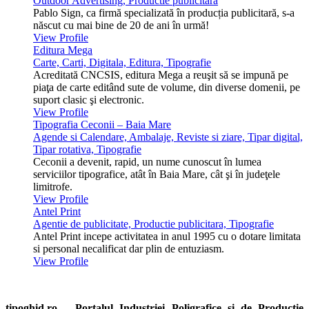
Outdoor Advertising, Productie publicitara
Pablo Sign, ca firmă specializată în producția publicitară, s-a
născut cu mai bine de 20 de ani în urmă!
View Profile
Editura Mega
Carte, Carti, Digitala, Editura, Tipografie
Acreditată CNCSIS, editura Mega a reuşit să se impună pe
piaţa de carte editând sute de volume, din diverse domenii, pe
suport clasic şi electronic.
View Profile
Tipografia Ceconii – Baia Mare
Agende si Calendare, Ambalaje, Reviste si ziare, Tipar digital,
Tipar rotativa, Tipografie
Ceconii a devenit, rapid, un nume cunoscut în lumea
serviciilor tipografice, atât în Baia Mare, cât şi în judeţele
limitrofe.
View Profile
Antel Print
Agentie de publicitate, Productie publicitara, Tipografie
Antel Print incepe activitatea in anul 1995 cu o dotare limitata
si personal necalificat dar plin de entuziasm.
View Profile
tipoghid.ro – Portalul Industriei Poligrafice si de Productie