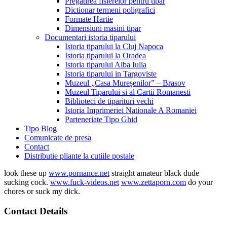
Pregatirea fisierelor pentru tipar
Dictionar termeni poligrafici
Formate Hartie
Dimensiuni masini tipar
Documentari istoria tiparului
Istoria tiparului la Cluj Napoca
Istoria tiparului la Oradea
Istoria tiparului Alba Iulia
Istoria tiparului in Targoviste
Muzeul „Casa Mureșenilor” – Brasov
Muzeul Tiparului si al Cartii Romanesti
Biblioteci de tiparituri vechi
Istoria Imprimeriei Nationale A Romaniei
Parteneriate Tipo Ghid
Tipo Blog
Comunicate de presa
Contact
Distributie pliante la cutiile postale
look these up
www.pornance.net
straight amateur black dude
sucking cock.
www.fuck-videos.net
www.zettaporn.com
do your
chores or suck my dick.
Contact Details