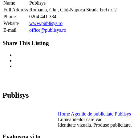
Name
Publisys
Full Address
Romania, Cluj, Cluj-Napoca Strada Izei nr. 2
Phone
0264 441 334
Website
www.publisys.ro
E-mail
office@publisys.ro
Share This Listing
Publisys
Home
Agentie de publicitate
Publisys
Lumea ideilor care vad
Identitate vizuala. Produse publicitare.
Evalueaza
si tu