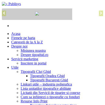
Acasa
Firmele pe harta
Categorii de la A la Z
Despre noi
Misiunea noastra
Despre tipoghid.ro
Servicii marketing
Inscriere in portal
Utile
Tipografii Cluj Ghid
Tipografii Oradea Ghid
Tipografii Bucuresti Ghid
Linkuri utile – industria poligrafica
Lista unitatilor tipografice abilitate
Licitatii din Servicii de tiparire si conexe
Cum sa infiintezi o tipografie cu fonduri
Resurse Info Print