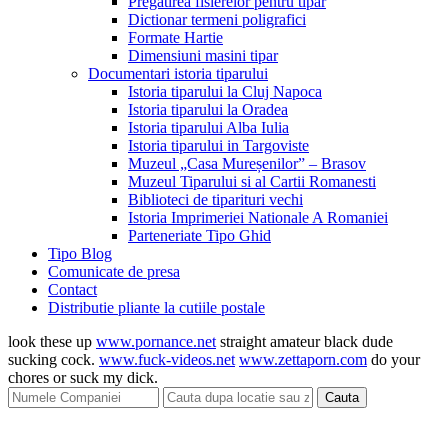
Pregatirea fisierelor pentru tipar
Dictionar termeni poligrafici
Formate Hartie
Dimensiuni masini tipar
Documentari istoria tiparului
Istoria tiparului la Cluj Napoca
Istoria tiparului la Oradea
Istoria tiparului Alba Iulia
Istoria tiparului in Targoviste
Muzeul „Casa Mureșenilor” – Brasov
Muzeul Tiparului si al Cartii Romanesti
Biblioteci de tiparituri vechi
Istoria Imprimeriei Nationale A Romaniei
Parteneriate Tipo Ghid
Tipo Blog
Comunicate de presa
Contact
Distributie pliante la cutiile postale
look these up
www.pornance.net
straight amateur black dude
sucking cock.
www.fuck-videos.net
www.zettaporn.com
do your
chores or suck my dick.