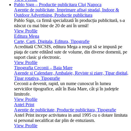
Pablo Sign – Productie publicitara Cluj Napoca
Agentie de publicitate, Imprimare afisaj stradal, Indoor &
Outdoor Advertising, Productie publicitara
Pablo Sign, ca firmă specializată în producția publicitară, s-a
născut cu mai bine de 20 de ani în urmă!
View Profile
Editura Mega
Carte, Carti, Digitala, Editura, Tipografie
Acreditată CNCSIS, editura Mega a reuşit să se impună pe
piaţa de carte editând sute de volume, din diverse domenii, pe
suport clasic şi electronic.
View Profile
Tipografia Ceconii – Baia Mare
Agende si Calendare, Ambalaje, Reviste si ziare, Tipar digital,
Tipar rotativa, Tipografie
Ceconii a devenit, rapid, un nume cunoscut în lumea
serviciilor tipografice, atât în Baia Mare, cât şi în judeţele
limitrofe.
View Profile
Antel Print
Agentie de publicitate, Productie publicitara, Tipografie
Antel Print incepe activitatea in anul 1995 cu o dotare limitata
si personal necalificat dar plin de entuziasm.
View Profile