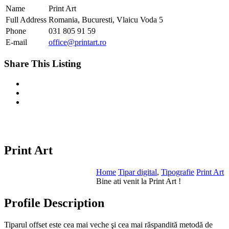
Name
Print Art
Full Address
Romania, Bucuresti, Vlaicu Voda 5
Phone
031 805 91 59
E-mail
office@printart.ro
Share This Listing
Print Art
Home
Tipar digital
,
Tipografie
Print Art
Bine ati venit la Print Art !
Profile Description
Tiparul offset este cea mai veche şi cea mai răspandită metodă de