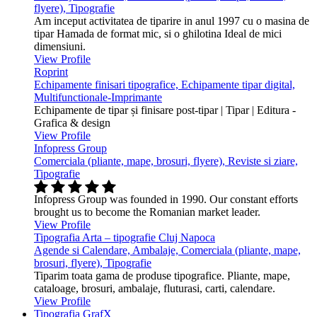
flyere), Tipografie
Am inceput activitatea de tiparire in anul 1997 cu o masina de
tipar Hamada de format mic, si o ghilotina Ideal de mici
dimensiuni.
View Profile
Roprint
Echipamente finisari tipografice, Echipamente tipar digital,
Multifunctionale-Imprimante
Echipamente de tipar și finisare post-tipar | Tipar | Editura -
Grafica & design
View Profile
Infopress Group
Comerciala (pliante, mape, brosuri, flyere), Reviste si ziare,
Tipografie
Infopress Group was founded in 1990. Our constant efforts
brought us to become the Romanian market leader.
View Profile
Tipografia Arta – tipografie Cluj Napoca
Agende si Calendare, Ambalaje, Comerciala (pliante, mape,
brosuri, flyere), Tipografie
Tiparim toata gama de produse tipografice. Pliante, mape,
cataloage, brosuri, ambalaje, fluturasi, carti, calendare.
View Profile
Tipografia GrafX