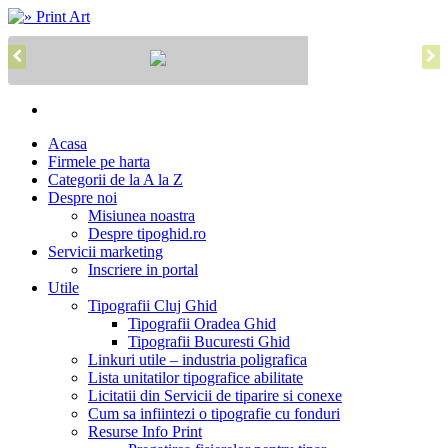
Acasa
Firmele pe harta
Categorii de la A la Z
Despre noi
Misiunea noastra
Despre tipoghid.ro
Servicii marketing
Inscriere in portal
Utile
Tipografii Cluj Ghid
Tipografii Oradea Ghid
Tipografii Bucuresti Ghid
Linkuri utile – industria poligrafica
Lista unitatilor tipografice abilitate
Licitatii din Servicii de tiparire si conexe
Cum sa infiintezi o tipografie cu fonduri
Resurse Info Print