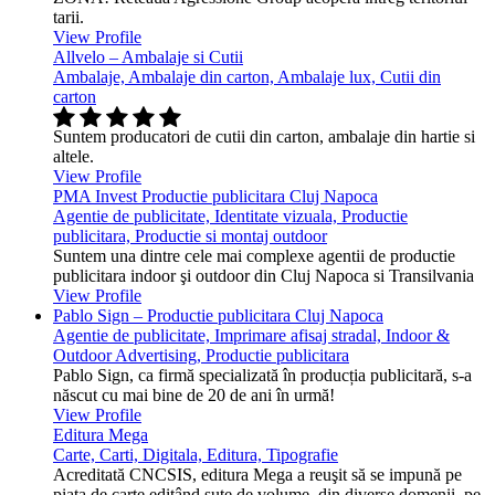
tarii.
View Profile
Allvelo – Ambalaje si Cutii
Ambalaje, Ambalaje din carton, Ambalaje lux, Cutii din
carton
Suntem producatori de cutii din carton, ambalaje din hartie si
altele.
View Profile
PMA Invest Productie publicitara Cluj Napoca
Agentie de publicitate, Identitate vizuala, Productie
publicitara, Productie si montaj outdoor
Suntem una dintre cele mai complexe agentii de productie
publicitara indoor şi outdoor din Cluj Napoca si Transilvania
View Profile
Pablo Sign – Productie publicitara Cluj Napoca
Agentie de publicitate, Imprimare afisaj stradal, Indoor &
Outdoor Advertising, Productie publicitara
Pablo Sign, ca firmă specializată în producția publicitară, s-a
născut cu mai bine de 20 de ani în urmă!
View Profile
Editura Mega
Carte, Carti, Digitala, Editura, Tipografie
Acreditată CNCSIS, editura Mega a reuşit să se impună pe
piaţa de carte editând sute de volume, din diverse domenii, pe