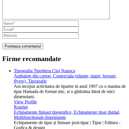
Firme recomandate
Tipografia Tipolitera Cluj Napoca
Ambalaje din carton, Comerciala (pliante, mape, brosuri,
flyere), Tipografie
Am inceput activitatea de tiparire in anul 1997 cu o masina de
tipar Hamada de format mic, si o ghilotina Ideal de mici
dimensiuni.
View Profile
Roprint
Echipamente finisari tipografice, Echipamente tipar digital,
Multifunctionale-Imprimante
Echipamente de tipar și finisare post-tipar | Tipar | Editura -
Grafica & design