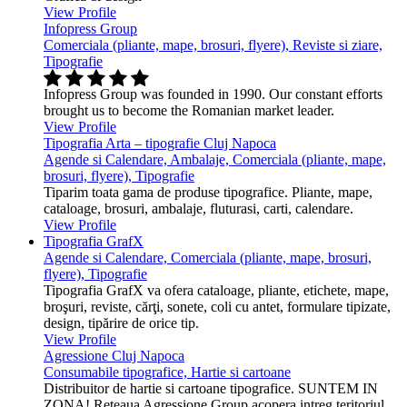
View Profile
Infopress Group
Comerciala (pliante, mape, brosuri, flyere), Reviste si ziare,
Tipografie
Infopress Group was founded in 1990. Our constant efforts
brought us to become the Romanian market leader.
View Profile
Tipografia Arta – tipografie Cluj Napoca
Agende si Calendare, Ambalaje, Comerciala (pliante, mape,
brosuri, flyere), Tipografie
Tiparim toata gama de produse tipografice. Pliante, mape,
cataloage, brosuri, ambalaje, fluturasi, carti, calendare.
View Profile
Tipografia GrafX
Agende si Calendare, Comerciala (pliante, mape, brosuri,
flyere), Tipografie
Tipografia GrafX va ofera cataloage, pliante, etichete, mape,
broşuri, reviste, cărţi, sonete, coli cu antet, formulare tipizate,
design, tipărire de orice tip.
View Profile
Agressione Cluj Napoca
Consumabile tipografice, Hartie si cartoane
Distribuitor de hartie si cartoane tipografice. SUNTEM IN
ZONA! Reteaua Agressione Group acopera intreg teritoriul