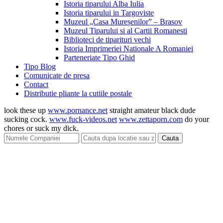
Istoria tiparului Alba Iulia
Istoria tiparului in Targoviste
Muzeul „Casa Mureșenilor” – Brasov
Muzeul Tiparului si al Cartii Romanesti
Biblioteci de tiparituri vechi
Istoria Imprimeriei Nationale A Romaniei
Parteneriate Tipo Ghid
Tipo Blog
Comunicate de presa
Contact
Distributie pliante la cutiile postale
look these up
www.pornance.net
straight amateur black dude
sucking cock.
www.fuck-videos.net
www.zettaporn.com
do your
chores or suck my dick.