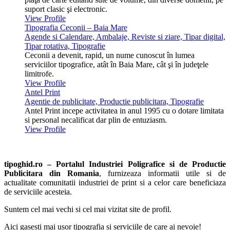
suport clasic şi electronic.
View Profile
Tipografia Ceconii – Baia Mare
Agende si Calendare, Ambalaje, Reviste si ziare, Tipar digital,
Tipar rotativa, Tipografie
Ceconii a devenit, rapid, un nume cunoscut în lumea
serviciilor tipografice, atât în Baia Mare, cât şi în judeţele
limitrofe.
View Profile
Antel Print
Agentie de publicitate, Productie publicitara, Tipografie
Antel Print incepe activitatea in anul 1995 cu o dotare limitata
si personal necalificat dar plin de entuziasm.
View Profile
tipoghid.ro – Portalul Industriei Poligrafice si de Productie
Publicitara din Romania
, furnizeaza informatii utile si de
actualitate comunitatii industriei de print si a celor care beneficiaza
de serviciile acesteia.
Suntem cel mai vechi si cel mai vizitat site de profil.
Aici gasesti mai usor tipografia si serviciile de care ai nevoie!