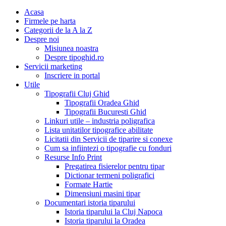
Acasa
Firmele pe harta
Categorii de la A la Z
Despre noi
Misiunea noastra
Despre tipoghid.ro
Servicii marketing
Inscriere in portal
Utile
Tipografii Cluj Ghid
Tipografii Oradea Ghid
Tipografii Bucuresti Ghid
Linkuri utile – industria poligrafica
Lista unitatilor tipografice abilitate
Licitatii din Servicii de tiparire si conexe
Cum sa infiintezi o tipografie cu fonduri
Resurse Info Print
Pregatirea fisierelor pentru tipar
Dictionar termeni poligrafici
Formate Hartie
Dimensiuni masini tipar
Documentari istoria tiparului
Istoria tiparului la Cluj Napoca
Istoria tiparului la Oradea