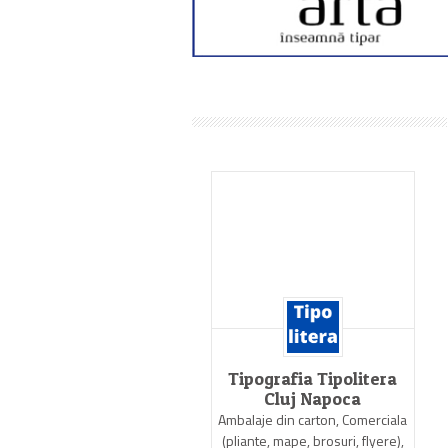
Antel Print
Tipografia Tipolitera
Cluj Napoca
ntie de publicitate, Productie
Ambalaje din carton, Comerciala
publicitara, Tipografie
(pliante, mape, brosuri, flyere),