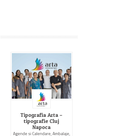
Tipografia Arta –
Tipografia GrafX
tipografie Cluj
Agende si Calendare, Comer
Napoca
(pliante, mape, brosuri, flye
Agende si Calendare, Ambalaje,
Tipografie