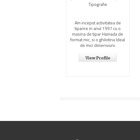
Tipografie
tel Print incepe activitatea
in anul 1995 cu o dotare
mitata si personal necalificat
Am inceput activitatea de
dar plin de entuziasm.
tiparire in anul 1997 cu o
masina de tipar Hamada de
format mic, si o ghilotina Ideal
View Profile
de mici dimensiuni.
View Profile