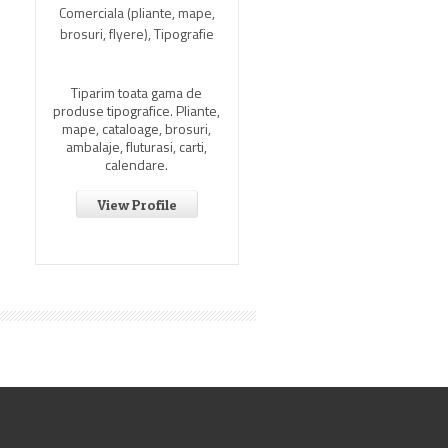
Comerciala (pliante, mape,
brosuri, flyere), Tipografie
Tipografia GrafX va ofer
cataloage, pliante, etichet
mape, broşuri, reviste, căr
Tiparim toata gama de
sonete, coli cu antet,
produse tipografice. Pliante,
formulare tipizate, desig
mape, cataloage, brosuri,
tipărire de orice tip.
ambalaje, fluturasi, carti,
calendare.
View Profile
View Profile