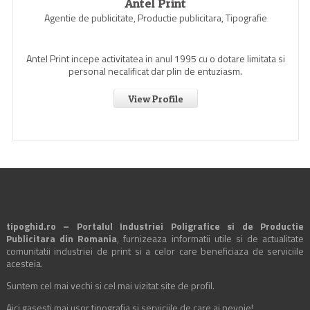
Antel Print
Agentie de publicitate, Productie publicitara, Tipografie
Antel Print incepe activitatea in anul 1995 cu o dotare limitata si
personal necalificat dar plin de entuziasm.
View Profile
tipoghid.ro – Portalul Industriei Poligrafice si de Productie
Publicitara din Romania
, furnizeaza informatii utile si de actualitate
comunitatii industriei de print si a celor care beneficiaza de serviciile
acesteia.
Suntem cel mai vechi si cel mai vizitat site de profil.
Aici gasesti mai usor tipografia si serviciile de care ai nevoie!