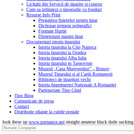
Licitatii din Servicii de tiparire si conexe
Cum sa infiintezi o tipografie cu fonduri
Resurse Info Print
Pregatirea fisierelor pentru tipar
Dictionar termeni poligrafici
Formate Hartie
Dimensiuni masini tipar
Documentari istoria tiparului
Istoria tiparului la Cluj Napoca
Istoria tiparului la Oradea
Istoria tiparului Alba Iulia
Istoria tiparului in Targoviste
Muzeul „Casa Mureșenilor” – Brasov
Muzeul Tiparului si al Cartii Romanesti
Biblioteci de tiparituri vechi
Istoria Imprimeriei Nationale A Romaniei
Parteneriate Tipo Ghid
Tipo Blog
Comunicate de presa
Contact
Distributie pliante la cutiile postale
look these up
www.pornance.net
straight amateur black dude suckin