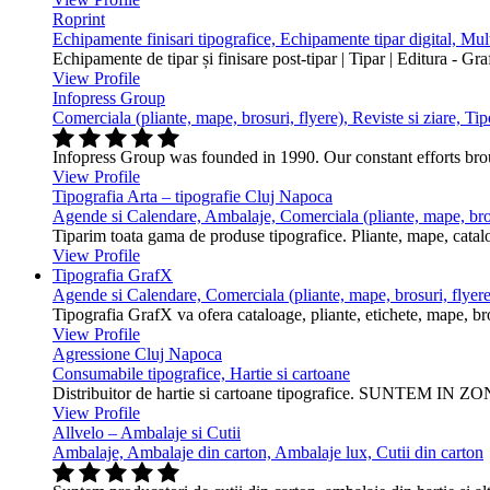
Roprint
Echipamente finisari tipografice, Echipamente tipar digital, Mu
Echipamente de tipar și finisare post-tipar | Tipar | Editura - Gr
View Profile
Infopress Group
Comerciala (pliante, mape, brosuri, flyere), Reviste si ziare, Tip
Infopress Group was founded in 1990. Our constant efforts br
View Profile
Tipografia Arta – tipografie Cluj Napoca
Agende si Calendare, Ambalaje, Comerciala (pliante, mape, bros
Tiparim toata gama de produse tipografice. Pliante, mape, cataloa
View Profile
Tipografia GrafX
Agende si Calendare, Comerciala (pliante, mape, brosuri, flyere
Tipografia GrafX va ofera cataloage, pliante, etichete, mape, broşur
View Profile
Agressione Cluj Napoca
Consumabile tipografice, Hartie si cartoane
Distribuitor de hartie si cartoane tipografice. SUNTEM IN ZONA
View Profile
Allvelo – Ambalaje si Cutii
Ambalaje, Ambalaje din carton, Ambalaje lux, Cutii din carton