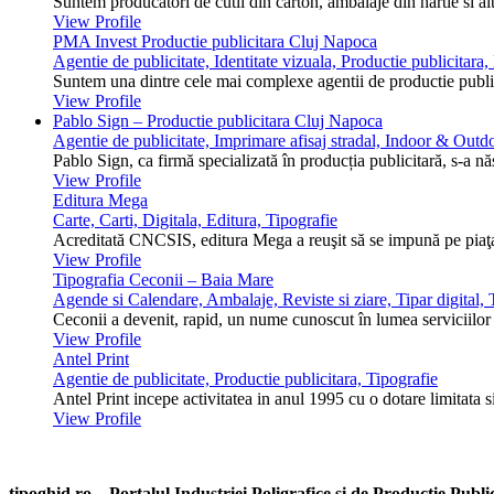
Suntem producatori de cutii din carton, ambalaje din hartie si alt
View Profile
PMA Invest Productie publicitara Cluj Napoca
Agentie de publicitate, Identitate vizuala, Productie publicitara
Suntem una dintre cele mai complexe agentii de productie public
View Profile
Pablo Sign – Productie publicitara Cluj Napoca
Agentie de publicitate, Imprimare afisaj stradal, Indoor & Outdo
Pablo Sign, ca firmă specializată în producția publicitară, s-a n
View Profile
Editura Mega
Carte, Carti, Digitala, Editura, Tipografie
Acreditată CNCSIS, editura Mega a reuşit să se impună pe piaţa 
View Profile
Tipografia Ceconii – Baia Mare
Agende si Calendare, Ambalaje, Reviste si ziare, Tipar digital, T
Ceconii a devenit, rapid, un nume cunoscut în lumea serviciilor ti
View Profile
Antel Print
Agentie de publicitate, Productie publicitara, Tipografie
Antel Print incepe activitatea in anul 1995 cu o dotare limitata s
View Profile
tipoghid.ro – Portalul Industriei Poligrafice si de Productie Pub