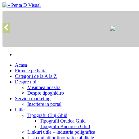
Acasa
Firmele pe harta
Categorii de la A la Z
Despre noi
Misiunea noastra
Despre tipoghid.ro
Servicii marketing
Inscriere in portal
Utile
Tipografii Cluj Ghid
Tipografii Oradea Ghid
Tipografii Bucuresti Ghid
Linkuri utile – industria poligrafica
Lista unitatilor tipografice abilitate