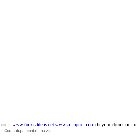
g cock.
www.fuck-videos.net
www.zettaporn.com
do your chores or su