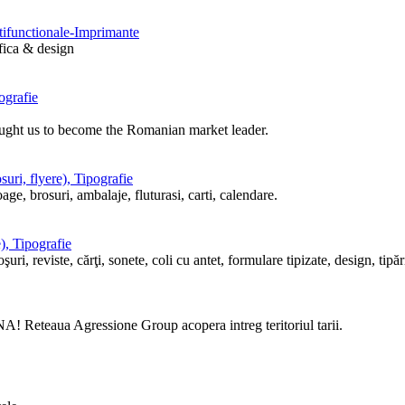
ltifunctionale-Imprimante
afica & design
ografie
ought us to become the Romanian market leader.
uri, flyere), Tipografie
ge, brosuri, ambalaje, fluturasi, carti, calendare.
), Tipografie
i, reviste, cărţi, sonete, coli cu antet, formulare tipizate, design, tipări
! Reteaua Agressione Group acopera intreg teritoriul tarii.