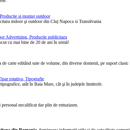
ele.
, Productie si montaj outdoor
itara indoor şi outdoor din Cluj Napoca si Transilvania
or Advertising, Productie publicitara
ăscut cu mai bine de 20 de ani în urmă!
de carte editând sute de volume, din diverse domenii, pe suport clasic ş
ipar rotativa, Tipografie
pografice, atât în Baia Mare, cât şi în judeţele limitrofe.
i personal necalificat dar plin de entuziasm.
licitara din Romania
, furnizeaza informatii utile si de actualitate comunit