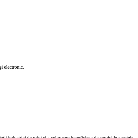
i electronic.
atii industriei de print si a celor care beneficiaza de serviciile acesteia.