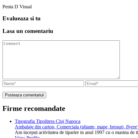
Penta D Visual
Evalueaza
si tu
Lasa un
comentariu
Firme recomandate
Tipografia Tipolitera Cluj Napoca
Ambalaje din carton, Comerciala (pliante, mape, brosuri, flyere)
Am inceput activitatea de tiparire in anul 1997 cu o masina de 
View Profile