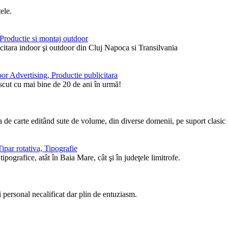
ele.
, Productie si montaj outdoor
itara indoor şi outdoor din Cluj Napoca si Transilvania
or Advertising, Productie publicitara
ăscut cu mai bine de 20 de ani în urmă!
de carte editând sute de volume, din diverse domenii, pe suport clasic ş
ipar rotativa, Tipografie
pografice, atât în Baia Mare, cât şi în judeţele limitrofe.
i personal necalificat dar plin de entuziasm.