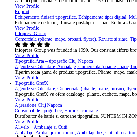
Am inceput activitatea de tiparire in anul 1997 cu o masina de 
View Profile
Roprint
Echipamente finisari tipografice, Echipamente tipar digital, Mu
Echipamente de tipar și finisare post-tipar | Tipar | Editura - Gr
View Profile
Infopress Group
Comerciala (pliante, mape, brosuri, flyere), Reviste si ziare, Tip
Infopress Group was founded in 1990. Our constant efforts br
View Profile
Tipografia Arta – tipografie Cluj Napoca
Agende si Calendare, Ambalaje, Comerciala (pliante, mape, bros
Tiparim toata gama de produse tipografice. Pliante, mape, cataloa
View Profile
Tipografia GrafX
Agende si Calendare, Comerciala (pliante, mape, brosuri, flyere
Tipografia GrafX va ofera cataloage, pliante, etichete, mape, broşur
View Profile
Agressione Cluj Napoca
Consumabile tipografice, Hartie si cartoane
Distribuitor de hartie si cartoane tipografice. SUNTEM IN ZONA
View Profile
Allvelo – Ambalaje si Cutii
Ambalaje, Ambalaje din carton, Ambalaje lux, Cutii din carton