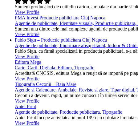
Suntem producatori de cutii din carton, ambalaje din hartie si alt
View Profile
PMA Invest Productie publicitara Cluj Napoca
Agentie de publicitate, Identitate vizuala, Productie publicitara
Suntem una dintre cele mai complexe agentii de productie public
View Profile
Pablo Sign – Productie publicitara Cluj Napoca
Agentie de publicitate, Imprimare afisaj stradal, Indoor & Outdo
Pablo Sign, ca firmă specializată în producția publicitară, s-a n
View Profile
Editura Mega
Carte, Carti, Digitala, Editura, Tipografie
Acreditată CNCSIS, editura Mega a reuşit să se impună pe piaţa 
View Profile
Tipografia Ceconii – Baia Mare
Agende si Calendare, Ambalaje, Reviste si ziare, Tipar digital, T
Ceconii a devenit, rapid, un nume cunoscut în lumea serviciilor ti
View Profile
Antel Print
Agentie de publicitate, Productie publicitara, Tipografie
Antel Print incepe activitatea in anul 1995 cu o dotare limitata s
View Profile