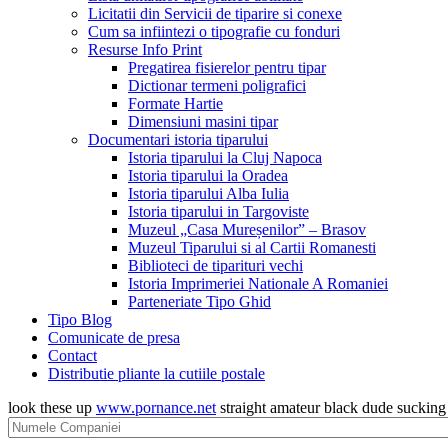
Licitatii din Servicii de tiparire si conexe
Cum sa infiintezi o tipografie cu fonduri
Resurse Info Print
Pregatirea fisierelor pentru tipar
Dictionar termeni poligrafici
Formate Hartie
Dimensiuni masini tipar
Documentari istoria tiparului
Istoria tiparului la Cluj Napoca
Istoria tiparului la Oradea
Istoria tiparului Alba Iulia
Istoria tiparului in Targoviste
Muzeul „Casa Mureșenilor” – Brasov
Muzeul Tiparului si al Cartii Romanesti
Biblioteci de tiparituri vechi
Istoria Imprimeriei Nationale A Romaniei
Parteneriate Tipo Ghid
Tipo Blog
Comunicate de presa
Contact
Distributie pliante la cutiile postale
look these up
www.pornance.net
straight amateur black dude suckin