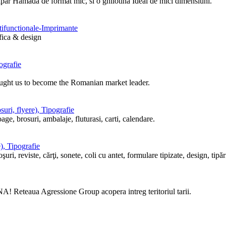
tipar Hamada de format mic, si o ghilotina Ideal de mici dimensiuni.
ltifunctionale-Imprimante
afica & design
ografie
ought us to become the Romanian market leader.
uri, flyere), Tipografie
ge, brosuri, ambalaje, fluturasi, carti, calendare.
), Tipografie
i, reviste, cărţi, sonete, coli cu antet, formulare tipizate, design, tipări
! Reteaua Agressione Group acopera intreg teritoriul tarii.