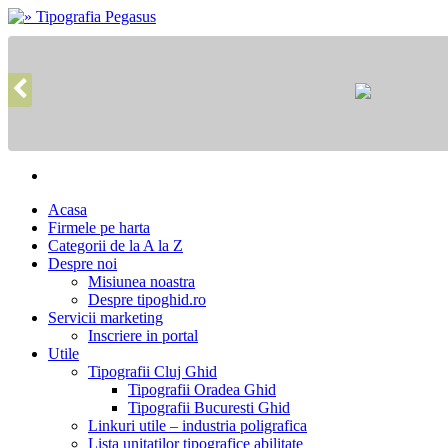
Acasa
Firmele pe harta
Categorii de la A la Z
Despre noi
Misiunea noastra
Despre tipoghid.ro
Servicii marketing
Inscriere in portal
Utile
Tipografii Cluj Ghid
Tipografii Oradea Ghid
Tipografii Bucuresti Ghid
Linkuri utile – industria poligrafica
Lista unitatilor tipografice abilitate