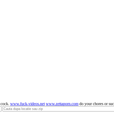
g cock.
www.fuck-videos.net
www.zettaporn.com
do your chores or su