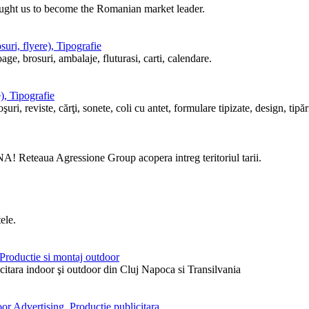
ought us to become the Romanian market leader.
uri, flyere), Tipografie
ge, brosuri, ambalaje, fluturasi, carti, calendare.
), Tipografie
i, reviste, cărţi, sonete, coli cu antet, formulare tipizate, design, tipări
! Reteaua Agressione Group acopera intreg teritoriul tarii.
ele.
, Productie si montaj outdoor
itara indoor şi outdoor din Cluj Napoca si Transilvania
or Advertising, Productie publicitara