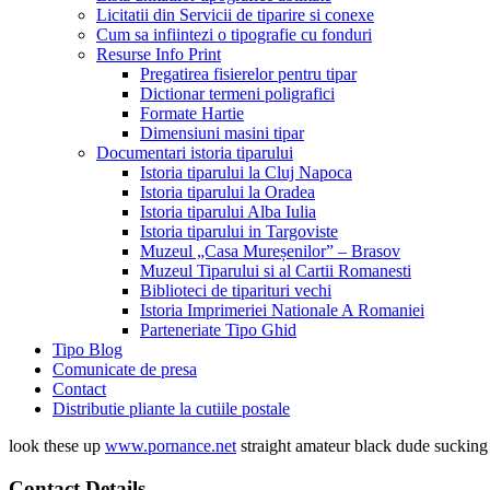
Licitatii din Servicii de tiparire si conexe
Cum sa infiintezi o tipografie cu fonduri
Resurse Info Print
Pregatirea fisierelor pentru tipar
Dictionar termeni poligrafici
Formate Hartie
Dimensiuni masini tipar
Documentari istoria tiparului
Istoria tiparului la Cluj Napoca
Istoria tiparului la Oradea
Istoria tiparului Alba Iulia
Istoria tiparului in Targoviste
Muzeul „Casa Mureșenilor” – Brasov
Muzeul Tiparului si al Cartii Romanesti
Biblioteci de tiparituri vechi
Istoria Imprimeriei Nationale A Romaniei
Parteneriate Tipo Ghid
Tipo Blog
Comunicate de presa
Contact
Distributie pliante la cutiile postale
look these up
www.pornance.net
straight amateur black dude suckin
Contact Details