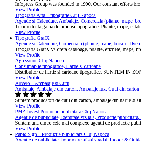
Infopress Group was founded in 1990. Our constant efforts br
View Profile
Tipografia Arta – tipografie Cluj Napoca
Agende si Calendare, Ambalaje, Comerciala (pliante, mape, bros
Tiparim toata gama de produse tipografice. Pliante, mape, cataloa
View Profile
Tipografia GrafX
Agende si Calendare, Comerciala (pliante, mape, brosuri, flyere
Tipografia GrafX va ofera cataloage, pliante, etichete, mape, broşur
View Profile
Agressione Cluj Napoca
Consumabile tipografice, Hartie si cartoane
Distribuitor de hartie si cartoane tipografice. SUNTEM IN ZONA
View Profile
Allvelo – Ambalaje si Cutii
Ambalaje, Ambalaje din carton, Ambalaje lux, Cutii din carton
Suntem producatori de cutii din carton, ambalaje din hartie si alt
View Profile
PMA Invest Productie publicitara Cluj Napoca
Agentie de publicitate, Identitate vizuala, Productie publicitara
Suntem una dintre cele mai complexe agentii de productie public
View Profile
Pablo Sign – Productie publicitara Cluj Napoca
Agentie de publicitate, Imprimare afisaj stradal, Indoor & Outdo