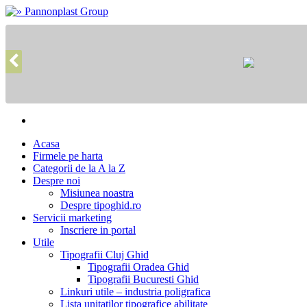
Acasa
Firmele pe harta
Categorii de la A la Z
Despre noi
Misiunea noastra
Despre tipoghid.ro
Servicii marketing
Inscriere in portal
Utile
Tipografii Cluj Ghid
Tipografii Oradea Ghid
Tipografii Bucuresti Ghid
Linkuri utile – industria poligrafica
Lista unitatilor tipografice abilitate