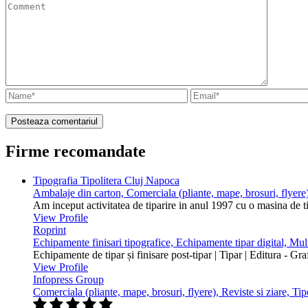
Firme recomandate
Tipografia Tipolitera Cluj Napoca
Ambalaje din carton, Comerciala (pliante, mape, brosuri, flyere)
Am inceput activitatea de tiparire in anul 1997 cu o masina de 
View Profile
Roprint
Echipamente finisari tipografice, Echipamente tipar digital, Mu
Echipamente de tipar și finisare post-tipar | Tipar | Editura - Gr
View Profile
Infopress Group
Comerciala (pliante, mape, brosuri, flyere), Reviste si ziare, Tip