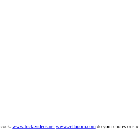
g cock.
www.fuck-videos.net
www.zettaporn.com
do your chores or su