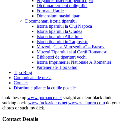
Pregatirea fisierelor pentru tipar
Dictionar termeni poligrafici
Formate Hartie
Dimensiuni masini tipar
Documentari istoria tiparului
Istoria tiparului la Cluj Napoca
Istoria tiparului la Oradea
Istoria tiparului Alba Iulia
Istoria tiparului in Targoviste
Muzeul „Casa Mureșenilor” – Brasov
Muzeul Tiparului si al Cartii Romanesti
Biblioteci de tiparituri vechi
Istoria Imprimeriei Nationale A Romaniei
Parteneriate Tipo Ghid
Tipo Blog
Comunicate de presa
Contact
Distributie pliante la cutiile postale
look these up
www.pornance.net
straight amateur black dude
sucking cock.
www.fuck-videos.net
www.zettaporn.com
do your
chores or suck my dick.
Contact Details