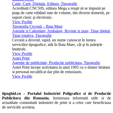
Carte, Carti, Digitala, Editura, Tipografie
Acreditată CNCSIS, editura Mega a reuşit să se impună pe
piaţa de carte editând sute de volume, din diverse domenii, pe
suport clasic şi electronic.
View Profile
Tipografia Ceconii – Baia Mare
Agende si Calendare, Ambalaje, Reviste si ziare, Tipar digital,
Tipar rotativa, Tipografie
Ceconii a devenit, rapid, un nume cunoscut în lumea
serviciilor tipografice, atât în Baia Mare, cât şi în judeţele
limitrofe.
View Profile
Antel Print
Agentie de publicitate, Productie publicitara, Tipografie
Antel Print incepe activitatea in anul 1995 cu o dotare limitata
si personal necalificat dar plin de entuziasm.
View Profile
tipoghid.ro – Portalul Industriei Poligrafice si de Productie
Publicitara din Romania
, furnizeaza informatii utile si de
actualitate comunitatii industriei de print si a celor care beneficiaza
de serviciile acesteia.