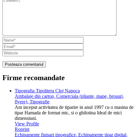
Firme recomandate
Tipografia Tipolitera Cluj Napoca
Ambalaje din carton, Comerciala (pliante, mape, brosuri,
flyere), Tipografie
Am inceput activitatea de tiparire in anul 1997 cu o masina de
tipar Hamada de format mic, si o ghilotina Ideal de mici
dimensiuni.
View Profile
Roprint
Echipamente finisari tipografice, Echipamente tipar digital,