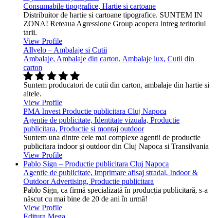
Consumabile tipografice, Hartie si cartoane
Distribuitor de hartie si cartoane tipografice. SUNTEM IN
ZONA! Reteaua Agressione Group acopera intreg teritoriul
tarii.
View Profile
Allvelo – Ambalaje si Cutii
Ambalaje, Ambalaje din carton, Ambalaje lux, Cutii din
carton
Suntem producatori de cutii din carton, ambalaje din hartie si
altele.
View Profile
PMA Invest Productie publicitara Cluj Napoca
Agentie de publicitate, Identitate vizuala, Productie
publicitara, Productie si montaj outdoor
Suntem una dintre cele mai complexe agentii de productie
publicitara indoor şi outdoor din Cluj Napoca si Transilvania
View Profile
Pablo Sign – Productie publicitara Cluj Napoca
Agentie de publicitate, Imprimare afisaj stradal, Indoor &
Outdoor Advertising, Productie publicitara
Pablo Sign, ca firmă specializată în producția publicitară, s-a
născut cu mai bine de 20 de ani în urmă!
View Profile
Editura Mega