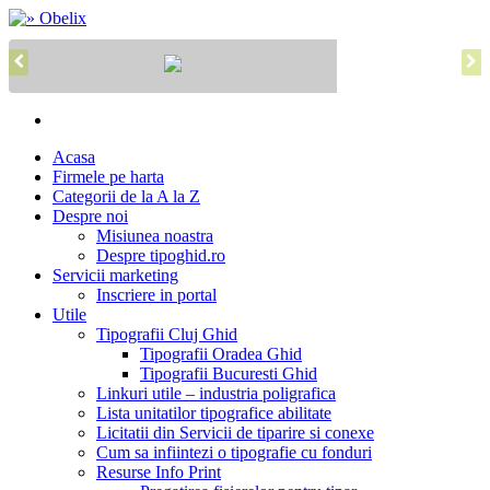
Acasa
Firmele pe harta
Categorii de la A la Z
Despre noi
Misiunea noastra
Despre tipoghid.ro
Servicii marketing
Inscriere in portal
Utile
Tipografii Cluj Ghid
Tipografii Oradea Ghid
Tipografii Bucuresti Ghid
Linkuri utile – industria poligrafica
Lista unitatilor tipografice abilitate
Licitatii din Servicii de tiparire si conexe
Cum sa infiintezi o tipografie cu fonduri
Resurse Info Print