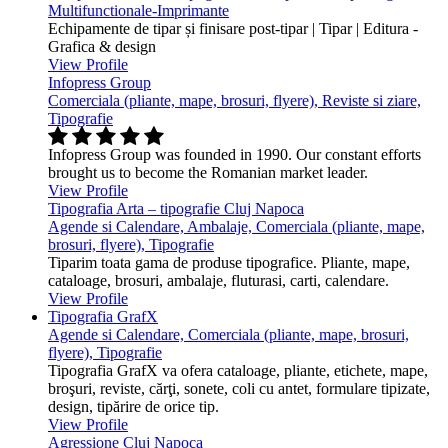
Multifunctionale-Imprimante
Echipamente de tipar și finisare post-tipar | Tipar | Editura -
Grafica & design
View Profile
Infopress Group
Comerciala (pliante, mape, brosuri, flyere), Reviste si ziare,
Tipografie
Infopress Group was founded in 1990. Our constant efforts
brought us to become the Romanian market leader.
View Profile
Tipografia Arta – tipografie Cluj Napoca
Agende si Calendare, Ambalaje, Comerciala (pliante, mape,
brosuri, flyere), Tipografie
Tiparim toata gama de produse tipografice. Pliante, mape,
cataloage, brosuri, ambalaje, fluturasi, carti, calendare.
View Profile
Tipografia GrafX
Agende si Calendare, Comerciala (pliante, mape, brosuri,
flyere), Tipografie
Tipografia GrafX va ofera cataloage, pliante, etichete, mape,
broşuri, reviste, cărţi, sonete, coli cu antet, formulare tipizate,
design, tipărire de orice tip.
View Profile
Agressione Cluj Napoca