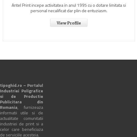
Antel Print incepe activitatea in anul 1995 cu o dotare limitata si
personal necalificat dar plin de entuziasm.
View Profile
tipoghid.ro – Portalul
Industriei Poligrafice
si de Productie
Publicitara din
Romania
, furnizeaza
informatii utile si de
actualitate comunitatii
industriei de print si a
celor care beneficiaza
de serviciile acesteia.