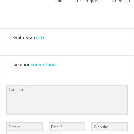
Home
DTP - Prepress
Nik Design
Evalueaza
si tu
Lasa un
comentariu