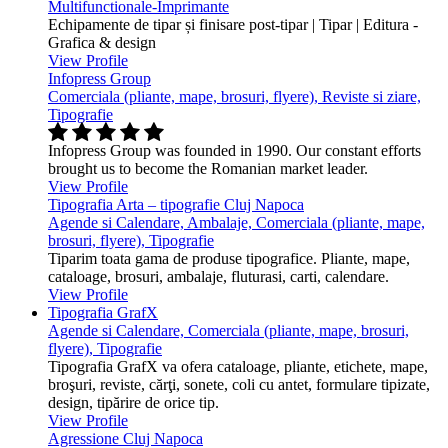
Multifunctionale-Imprimante
Echipamente de tipar și finisare post-tipar | Tipar | Editura -
Grafica & design
View Profile
Infopress Group
Comerciala (pliante, mape, brosuri, flyere), Reviste si ziare,
Tipografie
Infopress Group was founded in 1990. Our constant efforts
brought us to become the Romanian market leader.
View Profile
Tipografia Arta – tipografie Cluj Napoca
Agende si Calendare, Ambalaje, Comerciala (pliante, mape,
brosuri, flyere), Tipografie
Tiparim toata gama de produse tipografice. Pliante, mape,
cataloage, brosuri, ambalaje, fluturasi, carti, calendare.
View Profile
Tipografia GrafX
Agende si Calendare, Comerciala (pliante, mape, brosuri,
flyere), Tipografie
Tipografia GrafX va ofera cataloage, pliante, etichete, mape,
broşuri, reviste, cărţi, sonete, coli cu antet, formulare tipizate,
design, tipărire de orice tip.
View Profile
Agressione Cluj Napoca