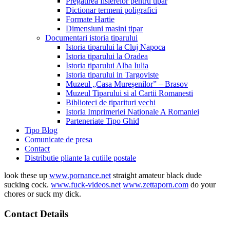
Pregatirea fisierelor pentru tipar
Dictionar termeni poligrafici
Formate Hartie
Dimensiuni masini tipar
Documentari istoria tiparului
Istoria tiparului la Cluj Napoca
Istoria tiparului la Oradea
Istoria tiparului Alba Iulia
Istoria tiparului in Targoviste
Muzeul „Casa Mureșenilor” – Brasov
Muzeul Tiparului si al Cartii Romanesti
Biblioteci de tiparituri vechi
Istoria Imprimeriei Nationale A Romaniei
Parteneriate Tipo Ghid
Tipo Blog
Comunicate de presa
Contact
Distributie pliante la cutiile postale
look these up
www.pornance.net
straight amateur black dude
sucking cock.
www.fuck-videos.net
www.zettaporn.com
do your
chores or suck my dick.
Contact Details