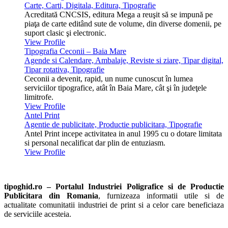
Carte, Carti, Digitala, Editura, Tipografie
Acreditată CNCSIS, editura Mega a reuşit să se impună pe
piaţa de carte editând sute de volume, din diverse domenii, pe
suport clasic şi electronic.
View Profile
Tipografia Ceconii – Baia Mare
Agende si Calendare, Ambalaje, Reviste si ziare, Tipar digital,
Tipar rotativa, Tipografie
Ceconii a devenit, rapid, un nume cunoscut în lumea
serviciilor tipografice, atât în Baia Mare, cât şi în judeţele
limitrofe.
View Profile
Antel Print
Agentie de publicitate, Productie publicitara, Tipografie
Antel Print incepe activitatea in anul 1995 cu o dotare limitata
si personal necalificat dar plin de entuziasm.
View Profile
tipoghid.ro – Portalul Industriei Poligrafice si de Productie
Publicitara din Romania
, furnizeaza informatii utile si de
actualitate comunitatii industriei de print si a celor care beneficiaza
de serviciile acesteia.