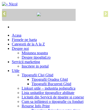
Acasa
Firmele pe harta
Categorii de la A la Z
Despre noi
Misiunea noastra
Despre tipoghid.ro
Servicii marketing
Inscriere in portal
Utile
Tipografii Cluj Ghid
Tipografii Oradea Ghid
Tipografii Bucuresti Ghid
Linkuri utile – industria poligrafica
Lista unitatilor tipografice abilitate
Licitatii din Servicii de tiparire si conexe
Cum sa infiintezi o tipografie cu fonduri
Resurse Info Print