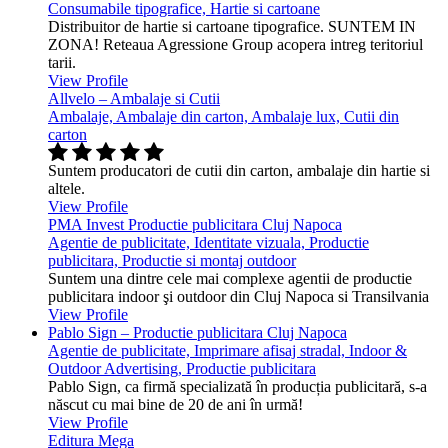
Consumabile tipografice, Hartie si cartoane
Distribuitor de hartie si cartoane tipografice. SUNTEM IN
ZONA! Reteaua Agressione Group acopera intreg teritoriul
tarii.
View Profile
Allvelo – Ambalaje si Cutii
Ambalaje, Ambalaje din carton, Ambalaje lux, Cutii din
carton
Suntem producatori de cutii din carton, ambalaje din hartie si
altele.
View Profile
PMA Invest Productie publicitara Cluj Napoca
Agentie de publicitate, Identitate vizuala, Productie
publicitara, Productie si montaj outdoor
Suntem una dintre cele mai complexe agentii de productie
publicitara indoor şi outdoor din Cluj Napoca si Transilvania
View Profile
Pablo Sign – Productie publicitara Cluj Napoca
Agentie de publicitate, Imprimare afisaj stradal, Indoor &
Outdoor Advertising, Productie publicitara
Pablo Sign, ca firmă specializată în producția publicitară, s-a
născut cu mai bine de 20 de ani în urmă!
View Profile
Editura Mega