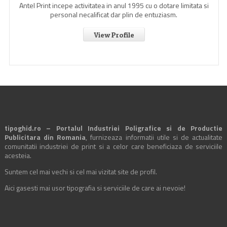
Antel Print incepe activitatea in anul 1995 cu o dotare limitata si
personal necalificat dar plin de entuziasm.
View Profile
tipoghid.ro – Portalul Industriei Poligrafice si de Productie
Publicitara din Romania
, furnizeaza informatii utile si de actualitate
comunitatii industriei de print si a celor care beneficiaza de serviciile
acesteia.
Suntem cel mai vechi si cel mai vizitat site de profil.
Aici gasesti mai usor tipografia si serviciile de care ai nevoie!