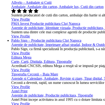
Allvelo – Ambalaje si Cutii
Ambalaje, Ambalaje din carton, Ambalaje lux, Cutii din carton
Suntem producatori de cutii din carton, ambalaje din hartie si alt
View Profile
PMA Invest Productie publicitara Cluj Napoca
Agentie de publicitate, Identitate vizuala, Productie publicitara
Suntem una dintre cele mai complexe agentii de productie public
View Profile
Pablo Sign – Productie publicitara Cluj Napoca
Agentie de publicitate, Imprimare afisaj stradal, Indoor & Outdo
Pablo Sign, ca firmă specializată în producția publicitară, s-a n
View Profile
Editura Mega
Carte, Carti, Digitala, Editura, Tipografie
Acreditată CNCSIS, editura Mega a reuşit să se impună pe piaţa 
View Profile
Tipografia Ceconii – Baia Mare
Agende si Calendare, Ambalaje, Reviste si ziare, Tipar digital, T
Ceconii a devenit, rapid, un nume cunoscut în lumea serviciilor ti
View Profile
Antel Print
Agentie de publicitate, Productie publicitara, Tipografie
Antel Print incepe activitatea in anul 1995 cu o dotare limitata s
View Profile