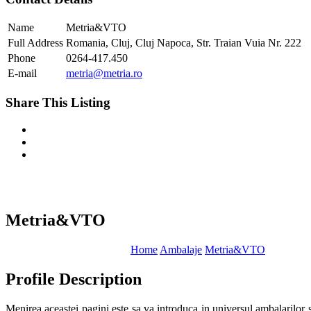
Name
Metria&VTO
Full Address
Romania, Cluj, Cluj Napoca, Str. Traian Vuia Nr. 222
Phone
0264-417.450
E-mail
metria@metria.ro
Share This Listing
Metria&VTO
Home
Ambalaje
Metria&VTO
Profile Description
Menirea aceastei pagini este sa va introduca in universul ambalarilor si