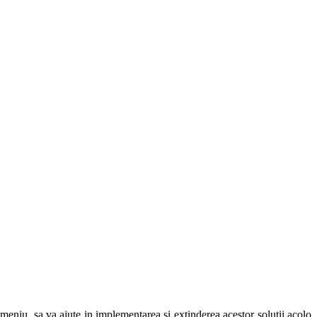
domeniu, sa va ajute in implementarea si extinderea acestor solutii acolo