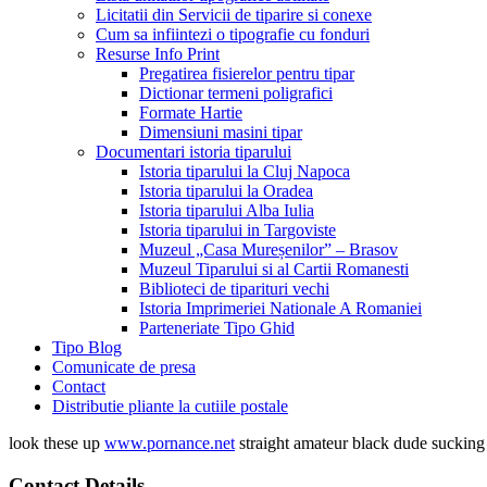
Licitatii din Servicii de tiparire si conexe
Cum sa infiintezi o tipografie cu fonduri
Resurse Info Print
Pregatirea fisierelor pentru tipar
Dictionar termeni poligrafici
Formate Hartie
Dimensiuni masini tipar
Documentari istoria tiparului
Istoria tiparului la Cluj Napoca
Istoria tiparului la Oradea
Istoria tiparului Alba Iulia
Istoria tiparului in Targoviste
Muzeul „Casa Mureșenilor” – Brasov
Muzeul Tiparului si al Cartii Romanesti
Biblioteci de tiparituri vechi
Istoria Imprimeriei Nationale A Romaniei
Parteneriate Tipo Ghid
Tipo Blog
Comunicate de presa
Contact
Distributie pliante la cutiile postale
look these up
www.pornance.net
straight amateur black dude suckin
Contact Details