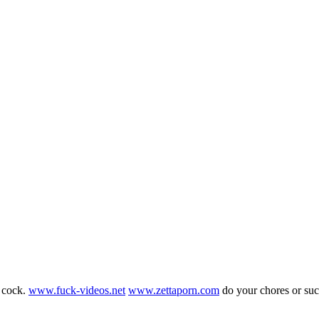
g cock.
www.fuck-videos.net
www.zettaporn.com
do your chores or su