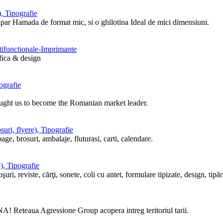
, Tipografie
tipar Hamada de format mic, si o ghilotina Ideal de mici dimensiuni.
ltifunctionale-Imprimante
afica & design
ografie
ought us to become the Romanian market leader.
uri, flyere), Tipografie
ge, brosuri, ambalaje, fluturasi, carti, calendare.
), Tipografie
i, reviste, cărţi, sonete, coli cu antet, formulare tipizate, design, tipări
! Reteaua Agressione Group acopera intreg teritoriul tarii.