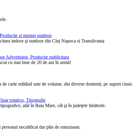
ele.
, Productie si montaj outdoor
itara indoor şi outdoor din Cluj Napoca si Transilvania
or Advertising, Productie publicitara
ăscut cu mai bine de 20 de ani în urmă!
de carte editând sute de volume, din diverse domenii, pe suport clasic ş
ipar rotativa, Tipografie
pografice, atât în Baia Mare, cât şi în judeţele limitrofe.
i personal necalificat dar plin de entuziasm.