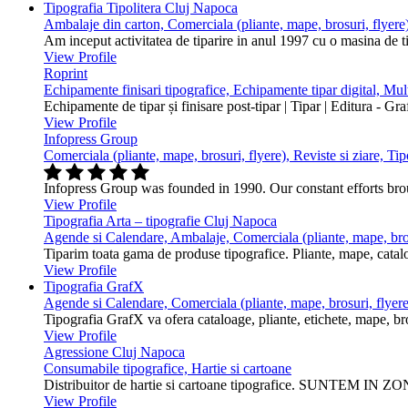
Tipografia Tipolitera Cluj Napoca
Ambalaje din carton, Comerciala (pliante, mape, brosuri, flyere)
Am inceput activitatea de tiparire in anul 1997 cu o masina de 
View Profile
Roprint
Echipamente finisari tipografice, Echipamente tipar digital, Mu
Echipamente de tipar și finisare post-tipar | Tipar | Editura - Gr
View Profile
Infopress Group
Comerciala (pliante, mape, brosuri, flyere), Reviste si ziare, Tip
Infopress Group was founded in 1990. Our constant efforts br
View Profile
Tipografia Arta – tipografie Cluj Napoca
Agende si Calendare, Ambalaje, Comerciala (pliante, mape, bros
Tiparim toata gama de produse tipografice. Pliante, mape, cataloa
View Profile
Tipografia GrafX
Agende si Calendare, Comerciala (pliante, mape, brosuri, flyere
Tipografia GrafX va ofera cataloage, pliante, etichete, mape, broşur
View Profile
Agressione Cluj Napoca
Consumabile tipografice, Hartie si cartoane
Distribuitor de hartie si cartoane tipografice. SUNTEM IN ZONA
View Profile