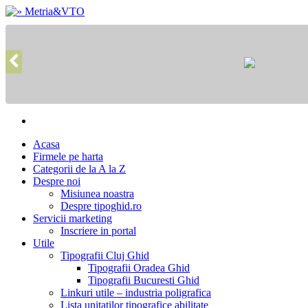
Acasa
Firmele pe harta
Categorii de la A la Z
Despre noi
Misiunea noastra
Despre tipoghid.ro
Servicii marketing
Inscriere in portal
Utile
Tipografii Cluj Ghid
Tipografii Oradea Ghid
Tipografii Bucuresti Ghid
Linkuri utile – industria poligrafica
Lista unitatilor tipografice abilitate