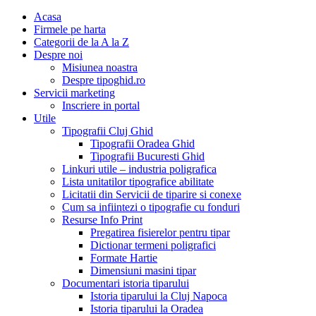
Acasa
Firmele pe harta
Categorii de la A la Z
Despre noi
Misiunea noastra
Despre tipoghid.ro
Servicii marketing
Inscriere in portal
Utile
Tipografii Cluj Ghid
Tipografii Oradea Ghid
Tipografii Bucuresti Ghid
Linkuri utile – industria poligrafica
Lista unitatilor tipografice abilitate
Licitatii din Servicii de tiparire si conexe
Cum sa infiintezi o tipografie cu fonduri
Resurse Info Print
Pregatirea fisierelor pentru tipar
Dictionar termeni poligrafici
Formate Hartie
Dimensiuni masini tipar
Documentari istoria tiparului
Istoria tiparului la Cluj Napoca
Istoria tiparului la Oradea