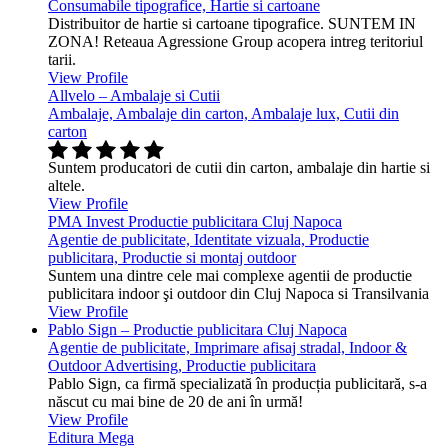
Consumabile tipografice, Hartie si cartoane
Distribuitor de hartie si cartoane tipografice. SUNTEM IN
ZONA! Reteaua Agressione Group acopera intreg teritoriul
tarii.
View Profile
Allvelo – Ambalaje si Cutii
Ambalaje, Ambalaje din carton, Ambalaje lux, Cutii din
carton
Suntem producatori de cutii din carton, ambalaje din hartie si
altele.
View Profile
PMA Invest Productie publicitara Cluj Napoca
Agentie de publicitate, Identitate vizuala, Productie
publicitara, Productie si montaj outdoor
Suntem una dintre cele mai complexe agentii de productie
publicitara indoor şi outdoor din Cluj Napoca si Transilvania
View Profile
Pablo Sign – Productie publicitara Cluj Napoca
Agentie de publicitate, Imprimare afisaj stradal, Indoor &
Outdoor Advertising, Productie publicitara
Pablo Sign, ca firmă specializată în producția publicitară, s-a
născut cu mai bine de 20 de ani în urmă!
View Profile
Editura Mega