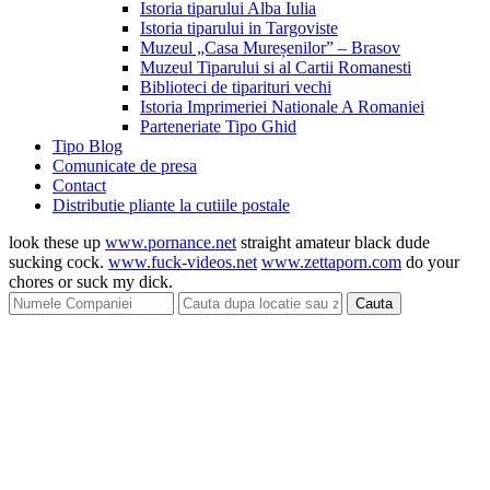
Istoria tiparului Alba Iulia
Istoria tiparului in Targoviste
Muzeul „Casa Mureșenilor” – Brasov
Muzeul Tiparului si al Cartii Romanesti
Biblioteci de tiparituri vechi
Istoria Imprimeriei Nationale A Romaniei
Parteneriate Tipo Ghid
Tipo Blog
Comunicate de presa
Contact
Distributie pliante la cutiile postale
look these up
www.pornance.net
straight amateur black dude
sucking cock.
www.fuck-videos.net
www.zettaporn.com
do your
chores or suck my dick.