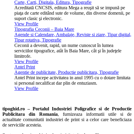
Carte, Carti, Digitala, Editura, Tipografie
Acreditată CNCSIS, editura Mega a reuşit să se impună pe
piaţa de carte editând sute de volume, din diverse domenii, pe
suport clasic şi electronic.
View Profile
Tipografia Ceconii – Baia Mare
Agende si Calendare, Ambalaje, Reviste si ziare, Tipar digital,
Tipar rotativa, Tipografie
Ceconii a devenit, rapid, un nume cunoscut în lumea
serviciilor tipografice, atât în Baia Mare, cât şi în judeţele
limitrofe.
View Profile
Antel Print
Agentie de publicitate, Productie publicitara, Tipografie
Antel Print incepe activitatea in anul 1995 cu o dotare limitata
si personal necalificat dar plin de entuziasm.
View Profile
tipoghid.ro – Portalul Industriei Poligrafice si de Productie
Publicitara din Romania
, furnizeaza informatii utile si de
actualitate comunitatii industriei de print si a celor care beneficiaza
de serviciile acesteia.