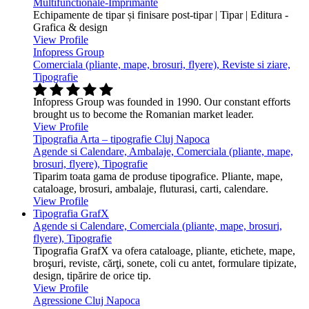
Multifunctionale-Imprimante
Echipamente de tipar și finisare post-tipar | Tipar | Editura -
Grafica & design
View Profile
Infopress Group
Comerciala (pliante, mape, brosuri, flyere), Reviste si ziare,
Tipografie
Infopress Group was founded in 1990. Our constant efforts
brought us to become the Romanian market leader.
View Profile
Tipografia Arta – tipografie Cluj Napoca
Agende si Calendare, Ambalaje, Comerciala (pliante, mape,
brosuri, flyere), Tipografie
Tiparim toata gama de produse tipografice. Pliante, mape,
cataloage, brosuri, ambalaje, fluturasi, carti, calendare.
View Profile
Tipografia GrafX
Agende si Calendare, Comerciala (pliante, mape, brosuri,
flyere), Tipografie
Tipografia GrafX va ofera cataloage, pliante, etichete, mape,
broşuri, reviste, cărţi, sonete, coli cu antet, formulare tipizate,
design, tipărire de orice tip.
View Profile
Agressione Cluj Napoca