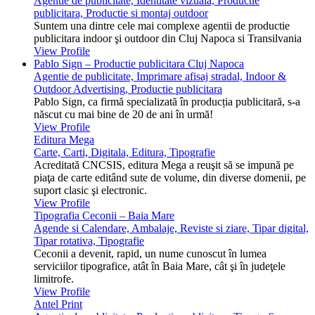
Agentie de publicitate, Identitate vizuala, Productie
publicitara, Productie si montaj outdoor
Suntem una dintre cele mai complexe agentii de productie
publicitara indoor şi outdoor din Cluj Napoca si Transilvania
View Profile
Pablo Sign – Productie publicitara Cluj Napoca
Agentie de publicitate, Imprimare afisaj stradal, Indoor &
Outdoor Advertising, Productie publicitara
Pablo Sign, ca firmă specializată în producția publicitară, s-a
născut cu mai bine de 20 de ani în urmă!
View Profile
Editura Mega
Carte, Carti, Digitala, Editura, Tipografie
Acreditată CNCSIS, editura Mega a reuşit să se impună pe
piaţa de carte editând sute de volume, din diverse domenii, pe
suport clasic şi electronic.
View Profile
Tipografia Ceconii – Baia Mare
Agende si Calendare, Ambalaje, Reviste si ziare, Tipar digital,
Tipar rotativa, Tipografie
Ceconii a devenit, rapid, un nume cunoscut în lumea
serviciilor tipografice, atât în Baia Mare, cât şi în judeţele
limitrofe.
View Profile
Antel Print