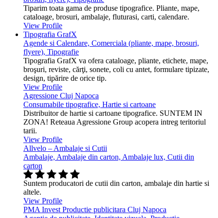
Tiparim toata gama de produse tipografice. Pliante, mape,
cataloage, brosuri, ambalaje, fluturasi, carti, calendare.
View Profile
Tipografia GrafX
Agende si Calendare, Comerciala (pliante, mape, brosuri,
flyere), Tipografie
Tipografia GrafX va ofera cataloage, pliante, etichete, mape,
broşuri, reviste, cărţi, sonete, coli cu antet, formulare tipizate,
design, tipărire de orice tip.
View Profile
Agressione Cluj Napoca
Consumabile tipografice, Hartie si cartoane
Distribuitor de hartie si cartoane tipografice. SUNTEM IN
ZONA! Reteaua Agressione Group acopera intreg teritoriul
tarii.
View Profile
Allvelo – Ambalaje si Cutii
Ambalaje, Ambalaje din carton, Ambalaje lux, Cutii din
carton
Suntem producatori de cutii din carton, ambalaje din hartie si
altele.
View Profile
PMA Invest Productie publicitara Cluj Napoca