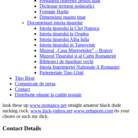
Pregatirea fisierelor pentru tipar
Dictionar termeni poligrafici
Formate Hartie
Dimensiuni masini tipar
Documentari istoria tiparului
Istoria tiparului la Cluj Napoca
Istoria tiparului la Oradea
Istoria tiparului Alba Iulia
Istoria tiparului in Targoviste
Muzeul „Casa Mureșenilor” – Brasov
Muzeul Tiparului si al Cartii Romanesti
Biblioteci de tiparituri vechi
Istoria Imprimeriei Nationale A Romaniei
Parteneriate Tipo Ghid
Tipo Blog
Comunicate de presa
Contact
Distributie pliante la cutiile postale
look these up
www.pornance.net
straight amateur black dude
sucking cock.
www.fuck-videos.net
www.zettaporn.com
do your
chores or suck my dick.
Contact Details