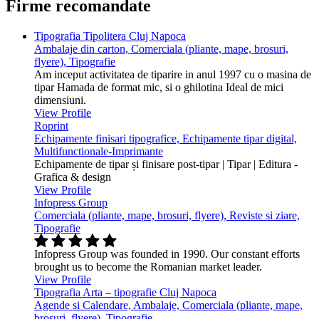
Firme recomandate
Tipografia Tipolitera Cluj Napoca
Ambalaje din carton, Comerciala (pliante, mape, brosuri,
flyere), Tipografie
Am inceput activitatea de tiparire in anul 1997 cu o masina de
tipar Hamada de format mic, si o ghilotina Ideal de mici
dimensiuni.
View Profile
Roprint
Echipamente finisari tipografice, Echipamente tipar digital,
Multifunctionale-Imprimante
Echipamente de tipar și finisare post-tipar | Tipar | Editura -
Grafica & design
View Profile
Infopress Group
Comerciala (pliante, mape, brosuri, flyere), Reviste si ziare,
Tipografie
Infopress Group was founded in 1990. Our constant efforts
brought us to become the Romanian market leader.
View Profile
Tipografia Arta – tipografie Cluj Napoca
Agende si Calendare, Ambalaje, Comerciala (pliante, mape,
brosuri, flyere), Tipografie