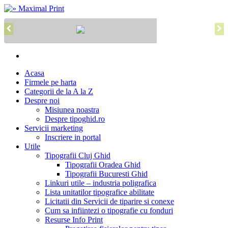
Acasa
Firmele pe harta
Categorii de la A la Z
Despre noi
Misiunea noastra
Despre tipoghid.ro
Servicii marketing
Inscriere in portal
Utile
Tipografii Cluj Ghid
Tipografii Oradea Ghid
Tipografii Bucuresti Ghid
Linkuri utile – industria poligrafica
Lista unitatilor tipografice abilitate
Licitatii din Servicii de tiparire si conexe
Cum sa infiintezi o tipografie cu fonduri
Resurse Info Print