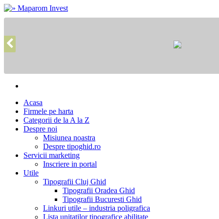
Acasa
Firmele pe harta
Categorii de la A la Z
Despre noi
Misiunea noastra
Despre tipoghid.ro
Servicii marketing
Inscriere in portal
Utile
Tipografii Cluj Ghid
Tipografii Oradea Ghid
Tipografii Bucuresti Ghid
Linkuri utile – industria poligrafica
Lista unitatilor tipografice abilitate