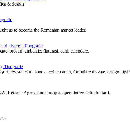
afica & design
ografie
ought us to become the Romanian market leader.
uri, flyere), Tipografie
ge, brosuri, ambalaje, fluturasi, carti, calendare.
), Tipografie
i, reviste, cărţi, sonete, coli cu antet, formulare tipizate, design, tipări
! Reteaua Agressione Group acopera intreg teritoriul tarii.
ele.