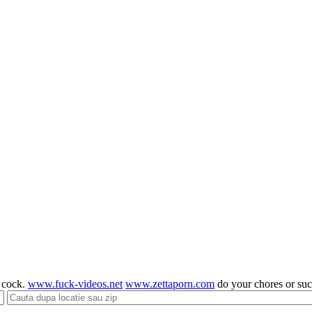
g cock.
www.fuck-videos.net
www.zettaporn.com
do your chores or su