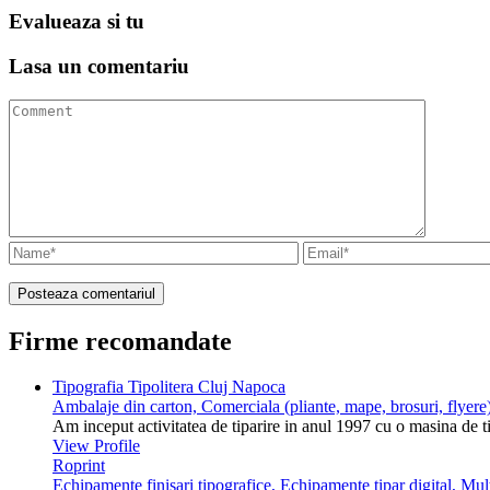
Evalueaza
si tu
Lasa un
comentariu
Firme recomandate
Tipografia Tipolitera Cluj Napoca
Ambalaje din carton, Comerciala (pliante, mape, brosuri, flyere)
Am inceput activitatea de tiparire in anul 1997 cu o masina de 
View Profile
Roprint
Echipamente finisari tipografice, Echipamente tipar digital, Mu