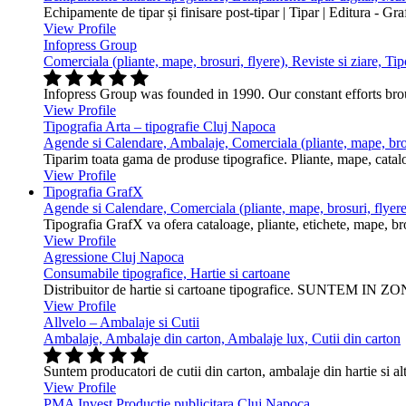
Echipamente de tipar și finisare post-tipar | Tipar | Editura - Gr
View Profile
Infopress Group
Comerciala (pliante, mape, brosuri, flyere), Reviste si ziare, Tip
Infopress Group was founded in 1990. Our constant efforts br
View Profile
Tipografia Arta – tipografie Cluj Napoca
Agende si Calendare, Ambalaje, Comerciala (pliante, mape, bros
Tiparim toata gama de produse tipografice. Pliante, mape, cataloa
View Profile
Tipografia GrafX
Agende si Calendare, Comerciala (pliante, mape, brosuri, flyere
Tipografia GrafX va ofera cataloage, pliante, etichete, mape, broşur
View Profile
Agressione Cluj Napoca
Consumabile tipografice, Hartie si cartoane
Distribuitor de hartie si cartoane tipografice. SUNTEM IN ZONA
View Profile
Allvelo – Ambalaje si Cutii
Ambalaje, Ambalaje din carton, Ambalaje lux, Cutii din carton
Suntem producatori de cutii din carton, ambalaje din hartie si alt
View Profile
PMA Invest Productie publicitara Cluj Napoca