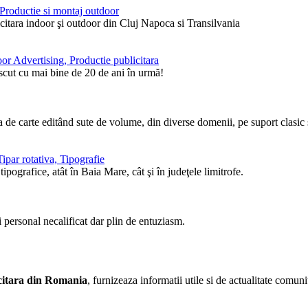
, Productie si montaj outdoor
itara indoor şi outdoor din Cluj Napoca si Transilvania
or Advertising, Productie publicitara
ăscut cu mai bine de 20 de ani în urmă!
de carte editând sute de volume, din diverse domenii, pe suport clasic ş
ipar rotativa, Tipografie
pografice, atât în Baia Mare, cât şi în judeţele limitrofe.
i personal necalificat dar plin de entuziasm.
licitara din Romania
, furnizeaza informatii utile si de actualitate comunit