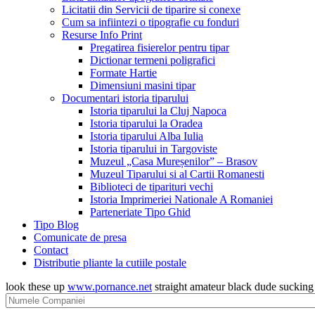
Licitatii din Servicii de tiparire si conexe
Cum sa infiintezi o tipografie cu fonduri
Resurse Info Print
Pregatirea fisierelor pentru tipar
Dictionar termeni poligrafici
Formate Hartie
Dimensiuni masini tipar
Documentari istoria tiparului
Istoria tiparului la Cluj Napoca
Istoria tiparului la Oradea
Istoria tiparului Alba Iulia
Istoria tiparului in Targoviste
Muzeul „Casa Mureșenilor” – Brasov
Muzeul Tiparului si al Cartii Romanesti
Biblioteci de tiparituri vechi
Istoria Imprimeriei Nationale A Romaniei
Parteneriate Tipo Ghid
Tipo Blog
Comunicate de presa
Contact
Distributie pliante la cutiile postale
look these up
www.pornance.net
straight amateur black dude suckin