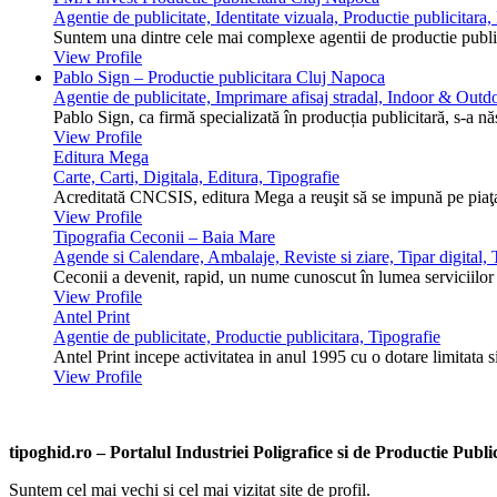
Agentie de publicitate, Identitate vizuala, Productie publicitara
Suntem una dintre cele mai complexe agentii de productie public
View Profile
Pablo Sign – Productie publicitara Cluj Napoca
Agentie de publicitate, Imprimare afisaj stradal, Indoor & Outdo
Pablo Sign, ca firmă specializată în producția publicitară, s-a n
View Profile
Editura Mega
Carte, Carti, Digitala, Editura, Tipografie
Acreditată CNCSIS, editura Mega a reuşit să se impună pe piaţa 
View Profile
Tipografia Ceconii – Baia Mare
Agende si Calendare, Ambalaje, Reviste si ziare, Tipar digital, T
Ceconii a devenit, rapid, un nume cunoscut în lumea serviciilor ti
View Profile
Antel Print
Agentie de publicitate, Productie publicitara, Tipografie
Antel Print incepe activitatea in anul 1995 cu o dotare limitata s
View Profile
tipoghid.ro – Portalul Industriei Poligrafice si de Productie Pub
Suntem cel mai vechi si cel mai vizitat site de profil.