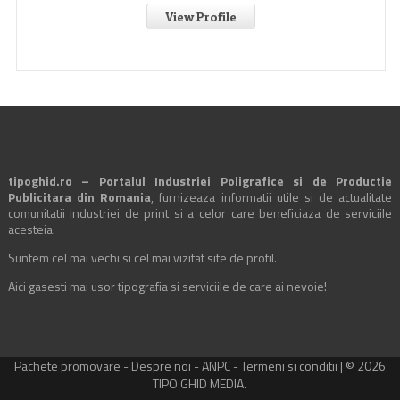
View Profile
tipoghid.ro – Portalul Industriei Poligrafice si de Productie
Publicitara din Romania
, furnizeaza informatii utile si de actualitate
comunitatii industriei de print si a celor care beneficiaza de serviciile
acesteia.
Suntem cel mai vechi si cel mai vizitat site de profil.
Aici gasesti mai usor tipografia si serviciile de care ai nevoie!
Pachete promovare
-
Despre noi
-
ANPC
-
Termeni si conditii
| © 2026
TIPO GHID MEDIA.