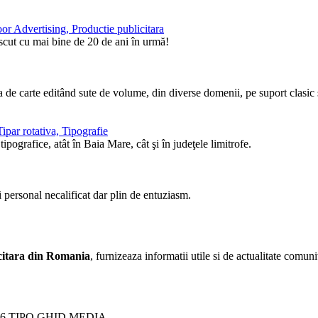
or Advertising, Productie publicitara
ăscut cu mai bine de 20 de ani în urmă!
de carte editând sute de volume, din diverse domenii, pe suport clasic ş
ipar rotativa, Tipografie
pografice, atât în Baia Mare, cât şi în judeţele limitrofe.
i personal necalificat dar plin de entuziasm.
licitara din Romania
, furnizeaza informatii utile si de actualitate comunit
26 TIPO GHID MEDIA.