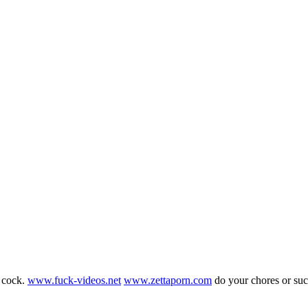
g cock.
www.fuck-videos.net
www.zettaporn.com
do your chores or su