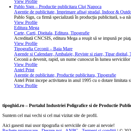
View Profile
Pablo Sign – Productie publicitara Cluj Napoca
Agentie de publicitate, Imprimare afisaj stradal, Indoor & Outdo
Pablo Sign, ca firmă specializată în producția publicitară, s-a n
View Profile
Editura Mega
Carte, Carti, Digitala, Editura, Tipografie
Acreditată CNCSIS, editura Mega a reuşit să se impună pe piaţa 
View Profile
Tipografia Ceconii – Baia Mare
Agende si Calendare, Ambalaje, Reviste si ziare, Tipar digital, T
Ceconii a devenit, rapid, un nume cunoscut în lumea serviciilor ti
View Profile
Antel Print
Agentie de publicitate, Productie publicitara, Tipografie
Antel Print incepe activitatea in anul 1995 cu o dotare limitata s
View Profile
tipoghid.ro – Portalul Industriei Poligrafice si de Productie Pub
Suntem cel mai vechi si cel mai vizitat site de profil.
Aici gasesti mai usor tipografia si serviciile de care ai nevoie!
Pachete promovare
-
Despre noi
-
ANPC
-
Termeni si conditii
| © 20