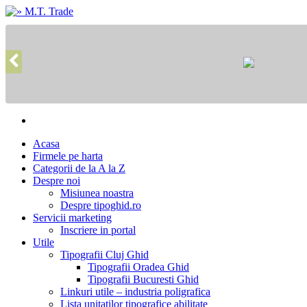
Acasa
Firmele pe harta
Categorii de la A la Z
Despre noi
Misiunea noastra
Despre tipoghid.ro
Servicii marketing
Inscriere in portal
Utile
Tipografii Cluj Ghid
Tipografii Oradea Ghid
Tipografii Bucuresti Ghid
Linkuri utile – industria poligrafica
Lista unitatilor tipografice abilitate