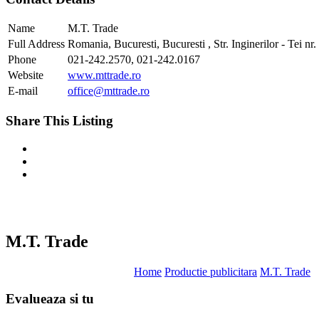
Name
M.T. Trade
Full Address
Romania, Bucuresti, Bucuresti , Str. Inginerilor - Tei nr.
Phone
021-242.2570, 021-242.0167
Website
www.mttrade.ro
E-mail
office@mttrade.ro
Share This Listing
M.T. Trade
Home
Productie publicitara
M.T. Trade
Evalueaza
si tu