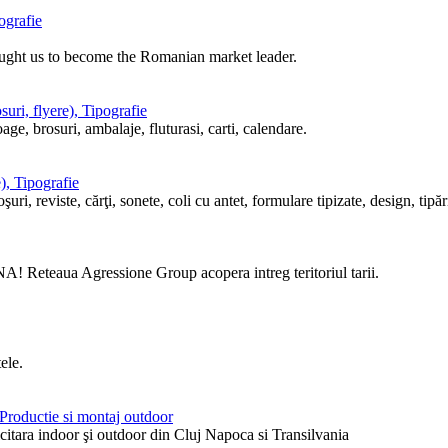
ografie
ought us to become the Romanian market leader.
uri, flyere), Tipografie
ge, brosuri, ambalaje, fluturasi, carti, calendare.
), Tipografie
i, reviste, cărţi, sonete, coli cu antet, formulare tipizate, design, tipări
! Reteaua Agressione Group acopera intreg teritoriul tarii.
ele.
, Productie si montaj outdoor
itara indoor şi outdoor din Cluj Napoca si Transilvania