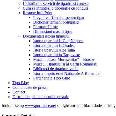
Licitatii din Servicii de tiparire si conexe
Cum sa infiintezi o tipografie cu fonduri
Resurse Info Print
Pregatirea fisierelor pentru tipar
Dictionar termeni poligrafici
Formate Hartie
Dimensiuni masini tipar
Documentari istoria tiparului
Istoria tiparului la Cluj Napoca
Istoria tiparului la Oradea
Istoria tiparului Alba Iulia
Istoria tiparului in Targoviste
Muzeul „Casa Mureșenilor” – Brasov
Muzeul Tiparului si al Cartii Romanesti
Biblioteci de tiparituri vechi
Istoria Imprimeriei Nationale A Romaniei
Parteneriate Tipo Ghid
Tipo Blog
Comunicate de presa
Contact
Distributie pliante la cutiile postale
look these up
www.pornance.net
straight amateur black dude suckin
Contact Details