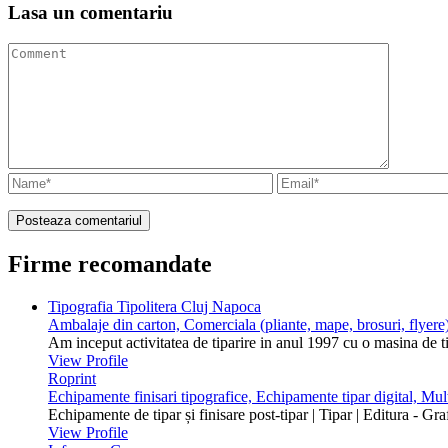
Lasa un
comentariu
Firme recomandate
Tipografia Tipolitera Cluj Napoca
Ambalaje din carton, Comerciala (pliante, mape, brosuri, flyere)
Am inceput activitatea de tiparire in anul 1997 cu o masina de 
View Profile
Roprint
Echipamente finisari tipografice, Echipamente tipar digital, Mu
Echipamente de tipar și finisare post-tipar | Tipar | Editura - Gr
View Profile