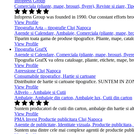
Infopress Group
Comerciala (pliante, mape, brosuri, flyere), Reviste si ziare, Tip
Infopress Group was founded in 1990. Our constant efforts br
View Profile
Tipografia Arta – tipografie Cluj Napoca
Agende si Calendare, Ambalaje, Comerciala (pliante, mape, bros
Tiparim toata gama de produse tipografice. Pliante, mape, cataloa
View Profile
Tipografia GrafX
Agende si Calendare, Comerciala (pliante, mape, brosuri, flyere
Tipografia GrafX va ofera cataloage, pliante, etichete, mape, broşur
View Profile
Agressione Cluj Napoca
Consumabile tipografice, Hartie si cartoane
Distribuitor de hartie si cartoane tipografice. SUNTEM IN ZONA
View Profile
Allvelo – Ambalaje si Cutii
Ambalaje, Ambalaje din carton, Ambalaje lux, Cutii din carton
Suntem producatori de cutii din carton, ambalaje din hartie si alt
View Profile
PMA Invest Productie publicitara Cluj Napoca
Agentie de publicitate, Identitate vizuala, Productie publicitara
Suntem una dintre cele mai complexe agentii de productie public